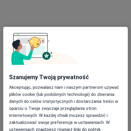
G-Home Centrum Psychologiczno-Medyczne
Konsultacja psychologiczna online
250 zł
Specjalista nie oferuje umawiania online pod tym adresem.
Poproś o wizytę
Szanujemy Twoją prywatność
Akceptując, pozwalasz nam i naszym partnerom używać
plików cookie (lub podobnych technologii) do zbierania
Bezpieczne płatności
danych do celów statystycznych i dostarczania treści w
mgr Paulina Zagajewska
oparciu o Twoje zwyczaje przeglądania stron
·
Więcej
Psycholog, Psychotraumatolog
internetowych. W każdej chwili możesz sprawdzić i
11 opinii
zaktualizować swoje preferencje w ustawieniach. W
ustawieniach znajdziesz również linki do polityk