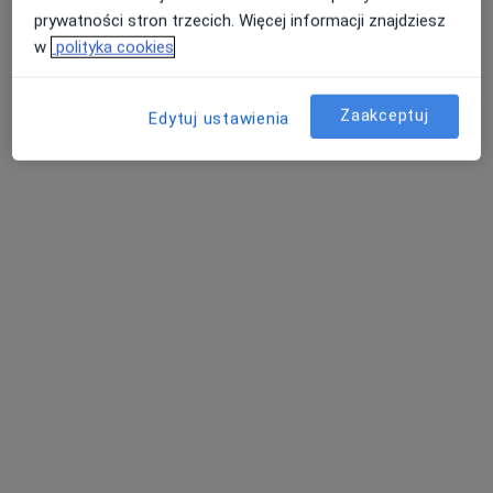
Adres
Online 1
Online 2
prywatności stron trzecich. Więcej informacji znajdziesz
w
polityka cookies
Zwycięstwa 14/45, Gliwice
•
Mapa
G-Home Centrum Psychologiczno-Medyczne
Zaakceptuj
Edytuj ustawienia
Bezpłatna konsultacja wstępna - telefoniczna
Darmowa usługa
Specjalista nie oferuje umawiania online pod tym adresem.
Poproś o wizytę
Bezpieczne płatności