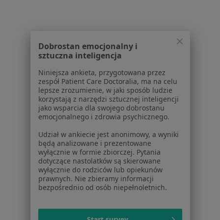
1
2
3
4
5
6
7
Powiązane wyszukiwania
Dobrostan emocjonalny i
W pobliżu Gliwic
sztuczna inteligencja
Bezsenność w Katowicach
Niniejsza ankieta, przygotowana przez
zespół Patient Care Doctoralia, ma na celu
Bezsenność w Tychach
lepsze zrozumienie, w jaki sposób ludzie
korzystają z narzędzi sztucznej inteligencji
Bezsenność w Sosnowcu
jako wsparcia dla swojego dobrostanu
emocjonalnego i zdrowia psychicznego.
Bezsenność w Bytomiu
Udział w ankiecie jest anonimowy, a wyniki
Bezsenność w Rybniku
będą analizowane i prezentowane
wyłącznie w formie zbiorczej. Pytania
Więcej (14)
dotyczące nastolatków są skierowane
Więcej w kategorii: W pobliżu Gliwic
wyłącznie do rodziców lub opiekunów
prawnych. Nie zbieramy informacji
Schorzenia w Gliwicach
bezpośrednio od osób niepełnoletnich.
Nadciśnienie tętnicze w Gliwicach
Start survey