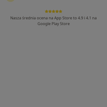
Nasza średnia ocena na App Store to 4.9 i 4.1 na
Bezpieczne płatności
Google Play Store
mgr Magdalena Herman
·
Więcej
Psycholog, Psycholog dziecięcy
20 opinii
Adres
Online 1
Online 2
Zwycięstwa 14/45, Gliwice
•
Mapa
G-Home Centrum Psychologiczno-Medyczne
Konsultacja psychologiczna
220 zł
Specjalista nie oferuje umawiania online pod tym adresem.
Poproś o wizytę