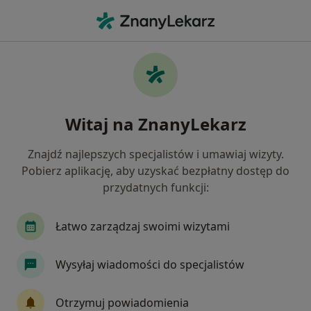
Me
Bezsenność • Gliwice, śląskie
Filtry
• 1
Ubezpieczenie
Map
Bezsenność specjaliści w Gliwicach
Witaj na ZnanyLekarz
Jak działają wyniki wyszukiwania
Znajdź najlepszych specjalistów i umawiaj wizyty.
Pobierz aplikację, aby uzyskać bezpłatny dostęp do
Jakiego specjalisty szukasz?
przydatnych funkcji:
Psycholog
Psychoterapeuta
Psychiatra
Łatwo zarządzaj swoimi wizytami
Wysyłaj wiadomości do specjalistów
Otrzymuj powiadomienia