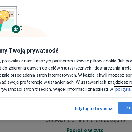
Umawianie online nie jest dostępne
Poproś o wizytę
Online 3
my Twoją prywatność
e
, pozwalasz nam i naszym partnerom używać plików cookie (lub p
220 zł
) do zbierania danych do celów statystycznych i dostarczania treśc
zaje przeglądania stron internetowych. W każdej chwili możesz spr
wać swoje preferencje w ustawieniach. W ustawieniach znajdziesz ró
prywatności stron trzecich. Więcej informacji znajdziesz w
polityka
Dziś
Jutro
Sob,
Ndz,
6 Sie
7 Sie
8 Sie
9 Sie
Za
Edytuj ustawienia
·
cięcy
Umawianie online nie jest dostępne
Poproś o wizytę