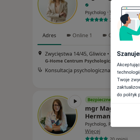
·
Więcej
Psycholog
29 opinii
Adres
Online 1
Online 2
Szanuje
Zwycięstwa 14/45, Gliwice
•
Mapa
G-Home Centrum Psychologiczno-Medyczn
Akceptując
Konsultacja psychologiczna online
technologii
Twoje zwyc
zaktualizo
do polityk 
Bezpieczne płatności
mgr Magdalena
Herman
Psycholog, Psycholog dzie
Więcej
20 opinii