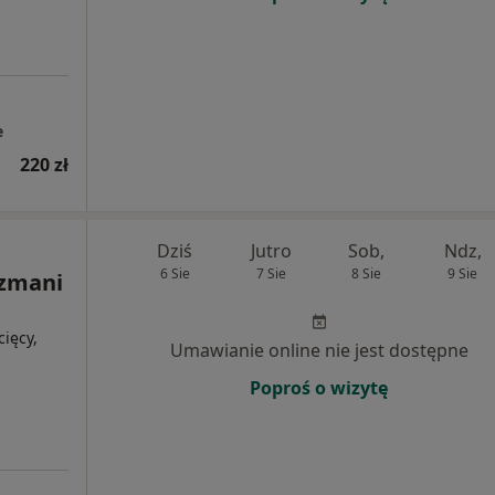
e
220 zł
Dziś
Jutro
Sob,
Ndz,
6 Sie
7 Sie
8 Sie
9 Sie
ozmani
cięcy,
Umawianie online nie jest dostępne
Poproś o wizytę