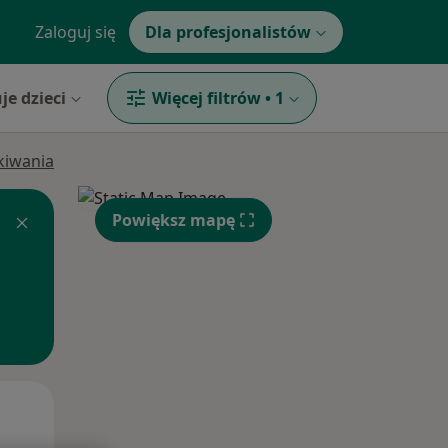
Zaloguj się
Dla profesjonalistów
je dzieci
Więcej filtrów
•
1
ukiwania
Powiększ mapę
Pon,
Wt,
Śr,
10 Sie
11 Sie
12 Sie