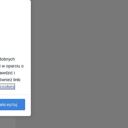
odobnych
i w oparciu o
awdzić i
wnież linki
 cookies
Pon,
Wt,
Śr,
10 Sie
11 Sie
12 Sie
akceptuj