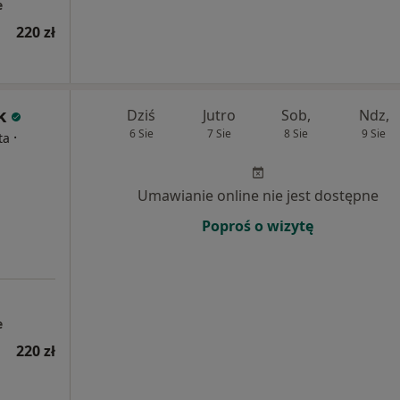
e
220 zł
k
Dziś
Jutro
Sob,
Ndz,
6 Sie
7 Sie
8 Sie
9 Sie
·
ta
Umawianie online nie jest dostępne
Poproś o wizytę
e
220 zł