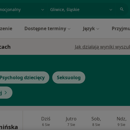
acja, badanie lub nazwisko
miasto lub dzielnica
zenie
Dostępne terminy
Język
Przyjmu
icach
Jak działają wyniki wysz
Psycholog dziecięcy
Seksuolog
j
Dziś
Jutro
Sob,
Ndz,
6 Sie
7 Sie
8 Sie
9 Sie
mińska