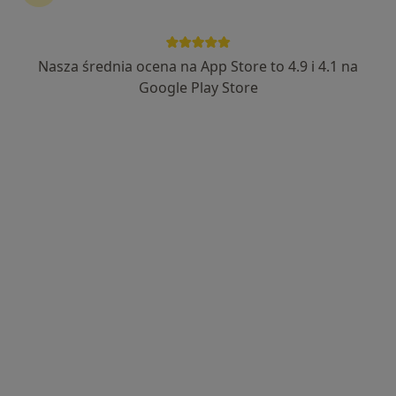
Nasza średnia ocena na App Store to 4.9 i 4.1 na
Google Play Store
Bezpieczne płatności
mgr Angelika Kamińska
·
Więcej
Psycholog
29 opinii
Adres
Online 1
Online 2
Online 3
Zwycięstwa 14/45, Gliwice
•
Mapa
G-Home Centrum Psychologiczno-Medyczne
Konsultacja psychologiczna online
220 zł
Specjalista nie oferuje umawiania online pod tym adresem.
Poproś o wizytę