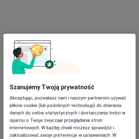
Zwycięstwa 14/45, Gliwice
•
Mapa
G-Home Centrum Psychologiczno-Medyczne
Konsultacja psychologiczna online
250 zł
Specjalista nie oferuje umawiania online pod tym adresem.
Poproś o wizytę
Szanujemy Twoją prywatność
Akceptując, pozwalasz nam i naszym partnerom używać
plików cookie (lub podobnych technologii) do zbierania
Bezpieczne płatności
danych do celów statystycznych i dostarczania treści w
mgr Paulina Zagajewska
oparciu o Twoje zwyczaje przeglądania stron
·
Więcej
internetowych. W każdej chwili możesz sprawdzić i
Psycholog, Psychotraumatolog
zaktualizować swoje preferencje w ustawieniach. W
11 opinii