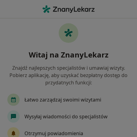
Me
Zaburzenia W Relacjach Międzyludzkich • Gliwice, śląskie
Filtry
• 1
Ubezpieczenie
Map
Zaburzenia w relacjach międzyludzkich
Witaj na ZnanyLekarz
specjaliści w Gliwicach
Jak działają wyniki wyszukiwania
Znajdź najlepszych specjalistów i umawiaj wizyty.
Pobierz aplikację, aby uzyskać bezpłatny dostęp do
przydatnych funkcji:
Jakiego specjalisty szukasz?
Psycholog
Psychoterapeuta
Psycholog dz
Łatwo zarządzaj swoimi wizytami
Wysyłaj wiadomości do specjalistów
Otrzymuj powiadomienia