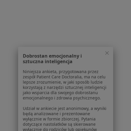
1
2
3
4
5
6
9
Powiązane wyszukiwania
W pobliżu Gliwic
Zaburzenia w relacjach międzyludzkich w
Katowicach
Dobrostan emocjonalny i
sztuczna inteligencja
Zaburzenia w relacjach międzyludzkich w Bytomiu
Niniejsza ankieta, przygotowana przez
Zaburzenia w relacjach międzyludzkich w
zespół Patient Care Doctoralia, ma na celu
lepsze zrozumienie, w jaki sposób ludzie
Sosnowcu
korzystają z narzędzi sztucznej inteligencji
jako wsparcia dla swojego dobrostanu
Zaburzenia w relacjach międzyludzkich w Tychach
emocjonalnego i zdrowia psychicznego.
Zaburzenia w relacjach międzyludzkich w
Udział w ankiecie jest anonimowy, a wyniki
Chorzowie
będą analizowane i prezentowane
wyłącznie w formie zbiorczej. Pytania
Więcej (14)
dotyczące nastolatków są skierowane
Więcej w kategorii: W pobliżu Gliwic
wyłącznie do rodziców lub opiekunów