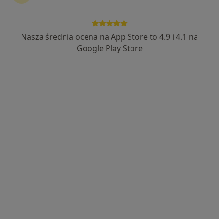
Nasza średnia ocena na App Store to 4.9 i 4.1 na
Google Play Store
Bezpieczne płatności
mgr Martyna Długosz
·
Więcej
Psycholog, Psychoterapeuta
22 opinie
Adres
Online
Adama Mickiewicza 17, Jaworzno
•
Mapa
BALANCE Centrum Psychoterapii Martyna Długosz
Konsultacja psychologiczna
230 zł
Specjalista nie oferuje umawiania online pod tym adresem.
Poproś o wizytę