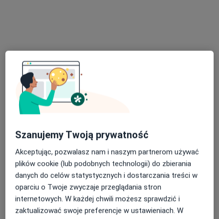
Adama Mickiewicza 17, Jaworzno
•
Mapa
BALANCE Centrum Psychoterapii Martyna Długosz
Konsultacja psychologiczna
200 zł
Specjalista nie oferuje umawiania online pod tym adresem.
Poproś o wizytę
Szanujemy Twoją prywatność
Akceptując, pozwalasz nam i naszym partnerom używać
plików cookie (lub podobnych technologii) do zbierania
danych do celów statystycznych i dostarczania treści w
Bezpieczne płatności
oparciu o Twoje zwyczaje przeglądania stron
mgr Aleksandra Madej-Ciupek
internetowych. W każdej chwili możesz sprawdzić i
·
Więcej
Psycholog, Psychoterapeuta certyfikowany
zaktualizować swoje preferencje w ustawieniach. W
35 opinii