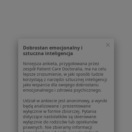
Specjalista nie oferuje umawiania online pod tym adresem.
Poproś o wizytę
Powiązane wyszukiwania
Dobrostan emocjonalny i
W pobliżu Jaworzna
sztuczna inteligencja
Problemy wychowawcze w Krakowie
Niniejsza ankieta, przygotowana przez
zespół Patient Care Doctoralia, ma na celu
Problemy wychowawcze w Katowicach
lepsze zrozumienie, w jaki sposób ludzie
korzystają z narzędzi sztucznej inteligencji
Problemy wychowawcze w Gliwicach
jako wsparcia dla swojego dobrostanu
emocjonalnego i zdrowia psychicznego.
Problemy wychowawcze w Bielsku-Białej
Udział w ankiecie jest anonimowy, a wyniki
Problemy wychowawcze w Sosnowcu
będą analizowane i prezentowane
wyłącznie w formie zbiorczej. Pytania
Więcej (14)
dotyczące nastolatków są skierowane
Więcej w kategorii: W pobliżu Jaworzna
wyłącznie do rodziców lub opiekunów
prawnych. Nie zbieramy informacji
Schorzenia w Jaworznie