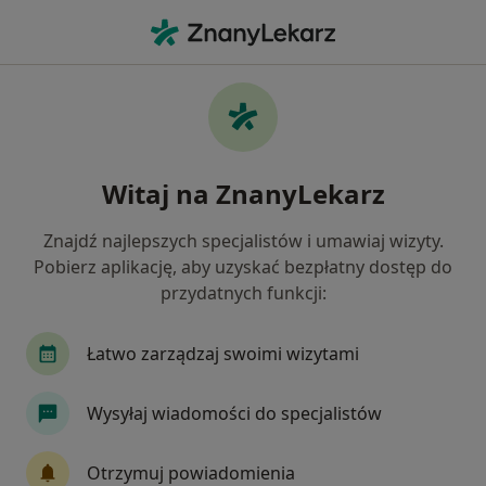
Me
Problemy Wychowawcze • Jaworzno, śląskie
Filtry
• 1
Ubezpieczenie
Map
Problemy wychowawcze specjaliści w
Witaj na ZnanyLekarz
Jaworznie
Jak działają wyniki wyszukiwania
Znajdź najlepszych specjalistów i umawiaj wizyty.
Pobierz aplikację, aby uzyskać bezpłatny dostęp do
przydatnych funkcji:
Jakiego specjalisty szukasz?
Psycholog
Psychoterapeuta
Psycholog dz
Łatwo zarządzaj swoimi wizytami
Wysyłaj wiadomości do specjalistów
Otrzymuj powiadomienia