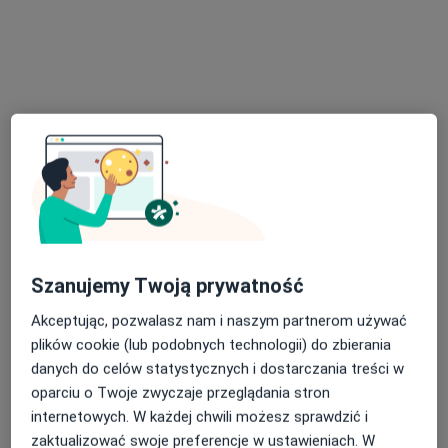
mgr Łukasz Dziedzic
·
Więcej
Psycholog, Psychotraumatolog
7 opinii
Adres
Online 1
Online 2
Szanujemy Twoją prywatność
Akceptując, pozwalasz nam i naszym partnerom używać
Ignacego Łukasiewicza 4, Oświęcim
•
Mapa
plików cookie (lub podobnych technologii) do zbierania
Gabinet Psychologiczny Psychotraumatolog Łukasz Dziedzic
danych do celów statystycznych i dostarczania treści w
Konsultacja psychologiczna
180 zł
oparciu o Twoje zwyczaje przeglądania stron
internetowych. W każdej chwili możesz sprawdzić i
Specjalista nie oferuje umawiania online pod tym adresem.
zaktualizować swoje preferencje w ustawieniach. W