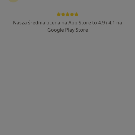
Nasza średnia ocena na App Store to 4.9 i 4.1 na
Google Play Store
Bezpieczne płatności
dr n. hum. Izabela Dębicka
·
Więcej
Psychoterapeuta certyfikowany
25 opinii
Adres
Online
Oświęcim
•
Mapa
Gabinet psychoterapii - psychoterapia online
Konsultacja psychoterapeutyczna
200 zł
Specjalista nie oferuje umawiania online pod tym adresem.
Poproś o wizytę