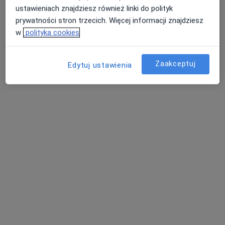
Poproś o wizytę
ustawieniach znajdziesz również linki do polityk
prywatności stron trzecich. Więcej informacji znajdziesz
w
polityka cookies
Zaakceptuj
Edytuj ustawienia
mgr Marzena Kopyć-Starzycka
·
Więcej
Psychoterapeuta
6 opinii
Adama Mickiewicza 2/2, Oświęcim
•
Mapa
Gabinet psychoterapii Marzena Kopyć-Starzycka
Konsultacja psychoterapeutyczna
200 zł
Specjalista nie oferuje umawiania online pod tym adresem.