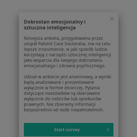
Polityka prywatności profesjonalistów
Polityka prywatności dla profesjonalistów, których
dane pozyskaliśmy samodzielnie
Dobrostan emocjonalny i
Polityka cookies
sztuczna inteligencja
Jak działają wyniki wyszukiwania
Niniejsza ankieta, przygotowana przez
Dostępność
zespół Patient Care Doctoralia, ma na celu
O nas
lepsze zrozumienie, w jaki sposób ludzie
korzystają z narzędzi sztucznej inteligencji
Praca
Rekrutujemy!
jako wsparcia dla swojego dobrostanu
Partnerzy
emocjonalnego i zdrowia psychicznego.
Centrum prasowe
Udział w ankiecie jest anonimowy, a wyniki
Kontakt
będą analizowane i prezentowane
wyłącznie w formie zbiorczej. Pytania
Dla pacjentów
dotyczące nastolatków są skierowane
wyłącznie do rodziców lub opiekunów
Lekarze
prawnych. Nie zbieramy informacji
Placówki medyczne
bezpośrednio od osób niepełnoletnich.
Pytania i odpowiedzi
Usługi i zabiegi
Start survey
Choroby