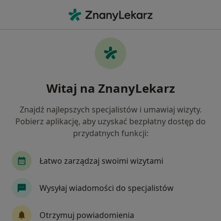
Me
Problemy Wychowawcze • Oświęcim, małopolskie
Filtry
• 1
Mapa
Problemy wychowawcze specjaliści w
Witaj na ZnanyLekarz
Oświęcimiu
Jak działają wyniki wyszukiwania
Znajdź najlepszych specjalistów i umawiaj wizyty.
Pobierz aplikację, aby uzyskać bezpłatny dostęp do
przydatnych funkcji:
Jakiego specjalisty szukasz?
Psycholog
Psychoterapeuta
Seksuolog
Łatwo zarządzaj swoimi wizytami
Wysyłaj wiadomości do specjalistów
Otrzymuj powiadomienia