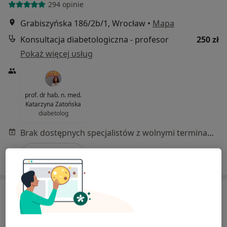
294 opinie
Grabiszyńska 186/2b/1, Wrocław
•
Mapa
Konsultacja diabetologiczna - profesor
250 zł
Pokaż więcej usług
prof. dr hab. n. med.
Katarzyna Zatońska
diabetolog
Brak dostępnych specjalistów z wolnymi terminami w tym centrum medycznym.
Pokaż profil