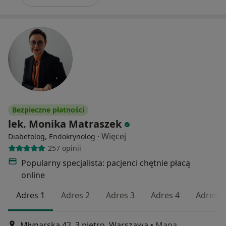
Bezpieczne płatności
lek. Monika Matraszek
·
Więcej
Diabetolog, Endokrynolog
257 opinii
Popularny specjalista: pacjenci chętnie płacą
online
Adres 1
Adres 2
Adres 3
Adres 4
Adres 5
Młynarska 42, 3 piętro, Warszawa
•
Mapa