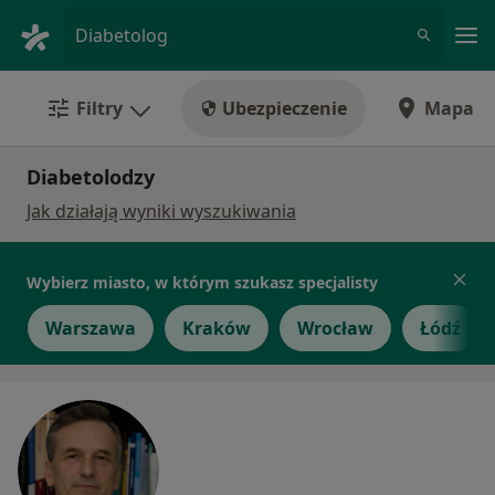
Me
Diabetolog
Filtry
Ubezpieczenie
Mapa
Diabetolodzy
Jak działają wyniki wyszukiwania
Wybierz miasto, w którym szukasz specjalisty
Warszawa
Kraków
Wrocław
Łódź