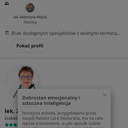
lek. Katarzyna Wójcik
flebolog
Brak dostępnych specjalistów z wolnymi terminami w tym centrum medycznym.
Pokaż profil
Dobrostan emocjonalny i
sztuczna inteligencja
lek. Zofia Olejniczakowska
Niniejsza ankieta, przygotowana przez
·
Więcej
Diabetolog, Internista, Lekarz rodzinny
zespół Patient Care Doctoralia, ma na celu
lepsze zrozumienie, w jaki sposób ludzie
95 opinii