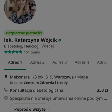
Bezpieczne płatności
lek. Katarzyna Wójcik
·
Więcej
Diabetolog, Flebolog
161 opinii
Adres 1
Adres 2
Adres 3
Adres 4
Adres 5
Meissnera 1/3 lok. 319, Warszawa
•
Mapa
Idealist Centrum Zdrowia i Urody
Konsultacja diabetologiczna
350 zł
Specjalista nie oferuje umawiania online pod tym adresem.
Poproś o wizytę