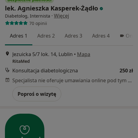
lek. Agnieszka Kasperek-Żądło
·
Więcej
Diabetolog, Internista
70 opinii
Adres 1
Adres 2
Adres 3
Adres 4
Onlin
Jezuicka 5/7 lok. 14, Lublin
•
Mapa
RitaMed
Konsultacja diabetologiczna
250 zł
Specjalista nie oferuje umawiania online pod tym adresem.
Poproś o wizytę