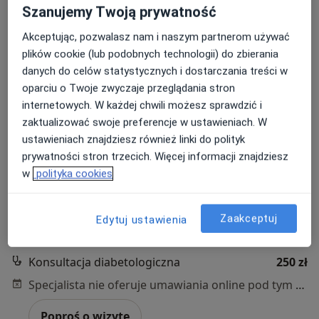
Szanujemy Twoją prywatność
Akceptując, pozwalasz nam i naszym partnerom używać
plików cookie (lub podobnych technologii) do zbierania
Bezpieczne płatności
danych do celów statystycznych i dostarczania treści w
lek. Robert Błażuk
oparciu o Twoje zwyczaje przeglądania stron
·
Więcej
Diabetolog, Endokrynolog, Internista
internetowych. W każdej chwili możesz sprawdzić i
322 opinie
zaktualizować swoje preferencje w ustawieniach. W
Popularny specjalista: pacjenci chętnie płacą
ustawieniach znajdziesz również linki do polityk
online
prywatności stron trzecich. Więcej informacji znajdziesz
w
polityka cookies
Adres 1
Adres 2
Online
Zaakceptuj
Edytuj ustawienia
Obrońców Westerplatte 4a, Sandomierz
•
Mapa
Specjalistyczny Gabinet Diabetologiczno-Endokrynologiczny Robert Błażuk
Konsultacja diabetologiczna
250 zł
Specjalista nie oferuje umawiania online pod tym adresem.
Poproś o wizytę