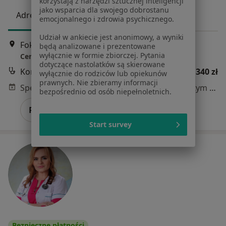
korzystają z narzędzi sztucznej inteligencji
jako wsparcia dla swojego dobrostanu
Adres 1
Adres 2
Online
emocjonalnego i zdrowia psychicznego.
Udział w ankiecie jest anonimowy, a wyniki
Foksal 3/5, Warszawa
•
Mapa
będą analizowane i prezentowane
wyłącznie w formie zbiorczej. Pytania
Centrum Medyczne Damiana Foksal 3/5
dotyczące nastolatków są skierowane
Konsultacja diabetologiczna
od 340 zł
wyłącznie do rodziców lub opiekunów
prawnych. Nie zbieramy informacji
Specjalista nie oferuje umawiania online pod tym adresem.
bezpośrednio od osób niepełnoletnich.
Poproś o wizytę
Start survey
Bezpieczne płatności