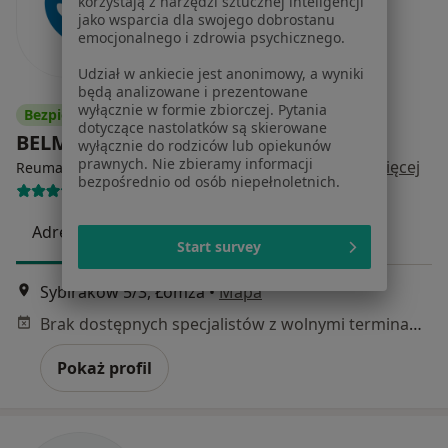
korzystają z narzędzi sztucznej inteligencji
jako wsparcia dla swojego dobrostanu
emocjonalnego i zdrowia psychicznego.
Udział w ankiecie jest anonimowy, a wyniki
będą analizowane i prezentowane
wyłącznie w formie zbiorczej. Pytania
Bezpieczne płatności
dotyczące nastolatków są skierowane
BELMEDICA
wyłącznie do rodziców lub opiekunów
prawnych. Nie zbieramy informacji
·
Więcej
Reumatologia dziecięca, Reumatologia, Neurologia
bezpośrednio od osób niepełnoletnich.
141 opinii
Adres
Online
Start survey
Sybiraków 5/3, Łomża
•
Mapa
Brak dostępnych specjalistów z wolnymi terminami w tym centrum medycznym.
Pokaż profil