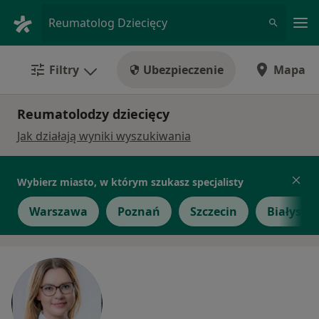
Me
Reumatolog Dziecięcy
Filtry
Ubezpieczenie
Mapa
Reumatolodzy dziecięcy
Jak działają wyniki wyszukiwania
Wybierz miasto, w którym szukasz specjalisty
Warszawa
Poznań
Szczecin
Białysto