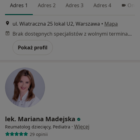
Adres 1
Adres 2
Adres 3
Adres 4
Onli
ul. Wiatraczna 25 lokal U2, Warszawa
•
Mapa
Brak dostępnych specjalistów z wolnymi terminami w tym centrum medycznym.
Pokaż profil
lek. Mariana Madejska
·
Więcej
Reumatolog dziecięcy, Pediatra
29 opinii