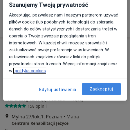
Warszawska 14 Prywatne Centrum Medyczne Białystok
Szanujemy Twoją prywatność
Specjalista nie oferuje umawiania online pod tym adresem.
Akceptując, pozwalasz nam i naszym partnerom używać
plików cookie (lub podobnych technologii) do zbierania
Poproś o wizytę
danych do celów statystycznych i dostarczania treści w
oparciu o Twoje zwyczaje przeglądania stron
internetowych. W każdej chwili możesz sprawdzić i
zaktualizować swoje preferencje w ustawieniach. W
ustawieniach znajdziesz również linki do polityk
prywatności stron trzecich. Więcej informacji znajdziesz
w
polityka cookies
Zaakceptuj
Edytuj ustawienia
lek. Anastazja Sobczyńska-Paszkiewicz
·
Więcej
Reumatolog dziecięcy, Pediatra
158 opinii
Mylna 27/lok.1, Poznań
•
Mapa
Centrum Rehabilitacji Jeżyce