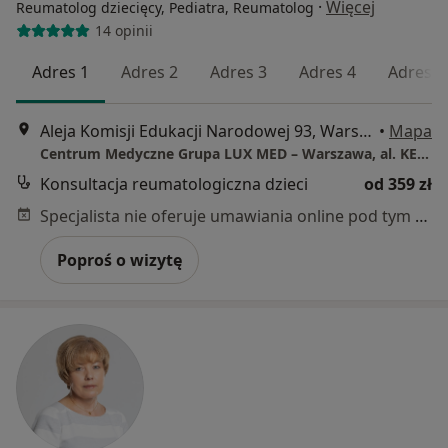
·
Więcej
Reumatolog dziecięcy, Pediatra, Reumatolog
14 opinii
Adres 1
Adres 2
Adres 3
Adres 4
Adres 5
Aleja Komisji Edukacji Narodowej 93, Warszawa
•
Mapa
Centrum Medyczne Grupa LUX MED – Warszawa, al. KEN 93
Konsultacja reumatologiczna dzieci
od 359 zł
Specjalista nie oferuje umawiania online pod tym adresem.
Poproś o wizytę