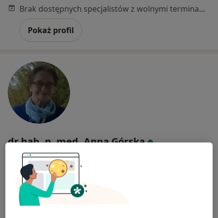
Brak dostępnych specjalistów z wolnymi terminami w tym centrum medycznym.
Pokaż profil
dr hab. n. med. Anna Górska
·
Więcej
Reumatolog dziecięcy, Reumatolog, Lekarz rodzinny
189 opinii
Adres 1
Adres 2
Online
Warszawska 14/Lok 2b, Białystok
•
Mapa