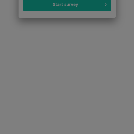
Start survey
Ból biodra w Bytomiu
Więcej (15)
Więcej w kategorii: Schorzenia w Bytomiu
Strona Główna
Choroby
Ostroga Piętowa
Zmień miasto
Bytom
Zmień miasto
Serwis
Regulamin
Polityka prywatności pacjentów
Polityka prywatności profesjonalistów
Polityka prywatności dla profesjonalistów, których