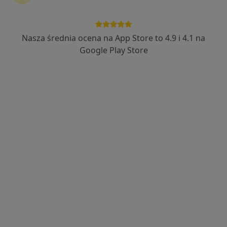
Nasza średnia ocena na App Store to 4.9 i 4.1 na
Bezpieczne płatności
Google Play Store
Zofia Heliasz
Fizjoterapeuta
7 opinii
Kardynała Augusta Hlonda 9, Ruda Śląska
•
Mapa
Szpakmed Rehabilitacja
Konsultacja fizjoterapeutyczna
159 zł
Specjalista nie oferuje umawiania online pod tym adresem.
Poproś o wizytę