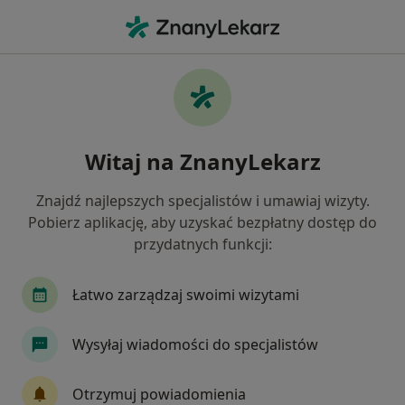
Me
Ostroga Piętowa • Bytom, Polska
Filtry
• 1
Ubezpieczenie
Map
Ostroga piętowa specjaliści w Bytomiu
Witaj na ZnanyLekarz
Jak działają wyniki wyszukiwania
Znajdź najlepszych specjalistów i umawiaj wizyty.
Pobierz aplikację, aby uzyskać bezpłatny dostęp do
Jakiego specjalisty szukasz?
przydatnych funkcji:
Ortopeda
Fizjoterapeuta
Chirurg
Lek
Łatwo zarządzaj swoimi wizytami
Wysyłaj wiadomości do specjalistów
Otrzymuj powiadomienia