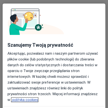
lek. Tomasz Lichorad
·
Więcej
Ortopeda
Szanujemy Twoją prywatność
25 opinii
Akceptując, pozwalasz nam i naszym partnerom używać
Sienkiewicza 43, Radzionków
•
Mapa
plików cookie (lub podobnych technologii) do zbierania
Centrum Medyczne Medici
danych do celów statystycznych i dostarczania treści w
Konsultacja ortopedyczna
300 zł
oparciu o Twoje zwyczaje przeglądania stron
Specjalista nie oferuje umawiania online pod tym adresem.
internetowych. W każdej chwili możesz sprawdzić i
zaktualizować swoje preferencje w ustawieniach. W
Poproś o wizytę
ustawieniach znajdziesz również linki do polityk
prywatności stron trzecich. Więcej informacji znajdziesz
w
polityka cookies