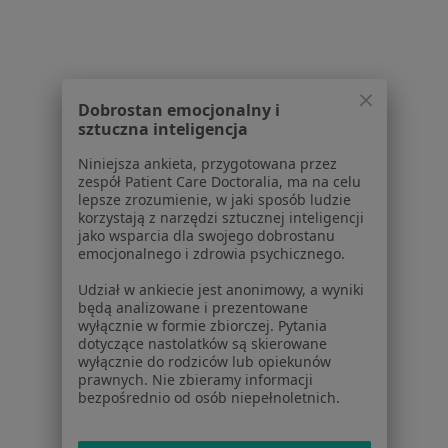
W pobliżu Bytomia
Ostroga piętowa w Katowicach
Ostroga piętowa w Gliwicach
Dobrostan emocjonalny i
sztuczna inteligencja
Ostroga piętowa w Chorzowie
Niniejsza ankieta, przygotowana przez
Ostroga piętowa w Sosnowcu
zespół Patient Care Doctoralia, ma na celu
lepsze zrozumienie, w jaki sposób ludzie
Ostroga piętowa w Tychach
korzystają z narzędzi sztucznej inteligencji
jako wsparcia dla swojego dobrostanu
Więcej (14)
emocjonalnego i zdrowia psychicznego.
Więcej w kategorii: W pobliżu Bytomia
Udział w ankiecie jest anonimowy, a wyniki
Schorzenia w Bytomiu
będą analizowane i prezentowane
wyłącznie w formie zbiorczej. Pytania
Choroby zwyrodnieniowe w Bytomiu
dotyczące nastolatków są skierowane
wyłącznie do rodziców lub opiekunów
Zespół cieśni nadgarstka w Bytomiu
prawnych. Nie zbieramy informacji
bezpośrednio od osób niepełnoletnich.
Zwyrodnienie stawów w Bytomiu
łokieć tenisisty w Bytomiu