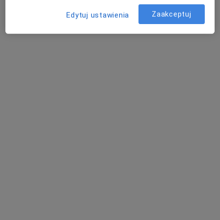
Zaakceptuj
Edytuj ustawienia
Bezpieczne płatności
mgr Oskar Bilot
Fizjoterapeuta
6 opinii
Kardynała Augusta Hlonda 9, Ruda Śląska
•
Mapa
Szpakmed Rehabilitacja
Konsultacja fizjoterapeutyczna
159 zł
Specjalista nie oferuje umawiania online pod tym adresem.
Poproś o wizytę