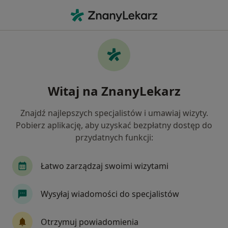
Me
Dermatolog • Bytom, Polska
Filtry
Ubezpieczenie
Mapa
Polecani dermatolodzy w Bytomiu
Witaj na ZnanyLekarz
Jak działają wyniki wyszukiwania
Znajdź najlepszych specjalistów i umawiaj wizyty.
Pobierz aplikację, aby uzyskać bezpłatny dostęp do
Wybierz swoje ubezpieczenie
przydatnych funkcji:
Allianz
Compensa
Enel-med
Łatwo zarządzaj swoimi wizytami
GENERALI
IMed24
Zobacz więcej
Wysyłaj wiadomości do specjalistów
Otrzymuj powiadomienia