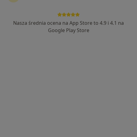
Nasza średnia ocena na App Store to 4.9 i 4.1 na
Google Play Store
Bezpieczne płatności
lek. Dominika Ziółkowska-Banasik
·
Więcej
Dermatolog
229 opinii
Daleka 28-30, Bytom
•
Mapa
RentMediX Centrum Medyczne
Konsultacja dermatologiczna
250 zł
Specjalista nie oferuje umawiania online pod tym adresem.
Poproś o wizytę