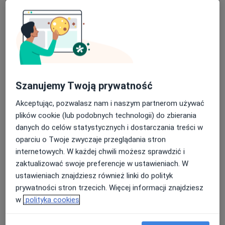
Poproś o wizytę
Szanujemy Twoją prywatność
Akceptując, pozwalasz nam i naszym partnerom używać
plików cookie (lub podobnych technologii) do zbierania
lek. Katarzyna Izabela Ryka
danych do celów statystycznych i dostarczania treści w
·
Więcej
Dermatolog, Dermatolog dziecięcy, Wenerolog
oparciu o Twoje zwyczaje przeglądania stron
71 opinii
internetowych. W każdej chwili możesz sprawdzić i
zaktualizować swoje preferencje w ustawieniach. W
Adres 1
Adres 2
Adres 3
ustawieniach znajdziesz również linki do polityk
prywatności stron trzecich. Więcej informacji znajdziesz
w
polityka cookies
Sienkiewicza 43, Radzionków
•
Mapa
Centrum Medyczne Medici