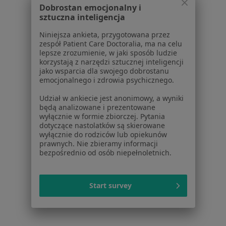
Choroby skóry Bytom
Dobrostan emocjonalny i
sztuczna inteligencja
Trądzik różowaty Bytom
Niniejsza ankieta, przygotowana przez
Atopowe zapalenie skóry Bytom
zespół Patient Care Doctoralia, ma na celu
lepsze zrozumienie, w jaki sposób ludzie
Blizny Bytom
korzystają z narzędzi sztucznej inteligencji
jako wsparcia dla swojego dobrostanu
Więcej (15)
emocjonalnego i zdrowia psychicznego.
Więcej w kategorii: Najczęstsze schorzenia
Udział w ankiecie jest anonimowy, a wyniki
Ubezpieczyciele w Bytomiu
będą analizowane i prezentowane
wyłącznie w formie zbiorczej. Pytania
Dermatolodzy z Medicover w Bytomiu
dotyczące nastolatków są skierowane
wyłącznie do rodziców lub opiekunów
Dermatolodzy z Signal Iduna w Bytomiu
prawnych. Nie zbieramy informacji
bezpośrednio od osób niepełnoletnich.
Dermatolodzy z INTER Polska w Bytomiu
Dermatolodzy z Allianz w Bytomiu
Start survey
Dermatolodzy z Compensa w Bytomiu
Więcej (9)
Więcej w kategorii: Ubezpieczyciele w Bytomiu