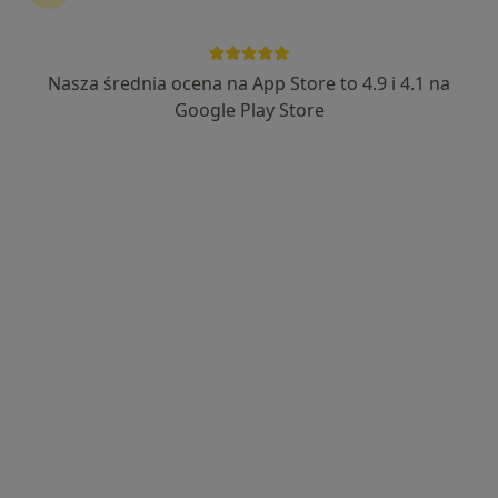
Nasza średnia ocena na App Store to 4.9 i 4.1 na
Google Play Store
Bezpieczne płatności
lek. Wojciech Chmielnicki
·
Więcej
Lekarz rehabilitacji medycznej
14 opinii
Daleka 28-30, Bytom
•
Mapa
RentMediX Centrum Medyczne
Konsultacja lekarza rehabilitacji medycznej
200 zł
Specjalista nie oferuje umawiania online pod tym adresem.
Poproś o wizytę