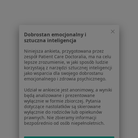
Więcej (13)
Więcej w kategorii: W pobliżu Bytomia
Najczęstsze schorzenia
Ból barku Bytom
Dobrostan emocjonalny i
sztuczna inteligencja
Ból pleców Bytom
Niniejsza ankieta, przygotowana przez
Bóle kończyn Bytom
zespół Patient Care Doctoralia, ma na celu
lepsze zrozumienie, w jaki sposób ludzie
Bóle kręgosłupa Bytom
korzystają z narzędzi sztucznej inteligencji
jako wsparcia dla swojego dobrostanu
Choroby kręgosłupa Bytom
emocjonalnego i zdrowia psychicznego.
Więcej (15)
Udział w ankiecie jest anonimowy, a wyniki
Więcej w kategorii: Najczęstsze schorzenia
będą analizowane i prezentowane
wyłącznie w formie zbiorczej. Pytania
dotyczące nastolatków są skierowane
wyłącznie do rodziców lub opiekunów
Strona Główna
Lekarz Rehabilitacji Medycznej
Zmień miasto
prawnych. Nie zbieramy informacji
Bytom
Zmień miasto
bezpośrednio od osób niepełnoletnich.