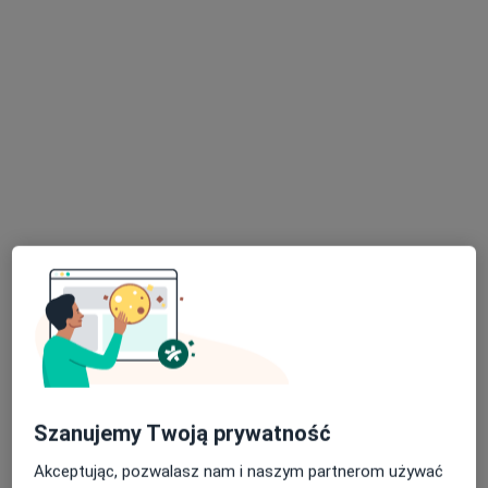
Poproś o wizytę
Bezpieczne płatności
Centrum Medyczne Medici
·
Więcej
Rehabilitacja medyczna, Dermatologia, Okulistyka
688 opinii
Sienkiewicza 43, Radzionków
•
Mapa
Szanujemy Twoją prywatność
Rehabilitacja
220 zł
Akceptując, pozwalasz nam i naszym partnerom używać
Pokaż więcej usług