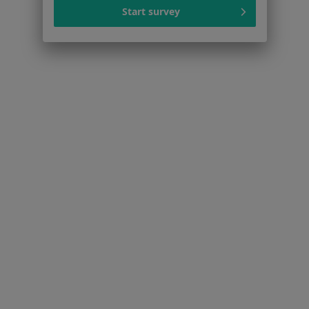
Start survey
Serwis
Regulamin
Polityka prywatności pacjentów
Polityka prywatności profesjonalistów
Polityka prywatności dla profesjonalistów, których
dane pozyskaliśmy samodzielnie
Polityka cookies
Jak działają wyniki wyszukiwania
Dostępność
O nas
Praca
Rekrutujemy!
Partnerzy
Centrum prasowe
Kontakt