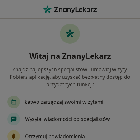
Me
Lekarz Rehabilitacji Medycznej • Bytom, Polska
Filtry
Ubezpieczenie
Mapa
Polecani lekarze rehabilitacji medycznej w
Witaj na ZnanyLekarz
Bytomiu
Jak działają wyniki wyszukiwania
Znajdź najlepszych specjalistów i umawiaj wizyty.
Pobierz aplikację, aby uzyskać bezpłatny dostęp do
przydatnych funkcji:
Wybierz swoje ubezpieczenie
Enel-med
LUX MED
POLMED
Łatwo zarządzaj swoimi wizytami
Saltus
Świat Zdrowia
Wysyłaj wiadomości do specjalistów
Otrzymuj powiadomienia