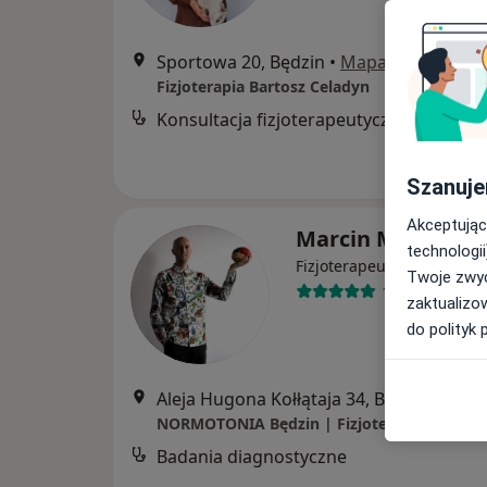
Sportowa 20, Będzin
•
Mapa
Fizjoterapia Bartosz Celadyn
Konsultacja fizjoterapeutyczna
Szanuje
Akceptując
Marcin Malinowsk
technologii
·
Więcej
Fizjoterapeuta
Twoje zwyc
194 opinie
zaktualizo
do polityk 
Aleja Hugona Kołłątaja 34, Będzin
•
Map
Badania diagnostyczne