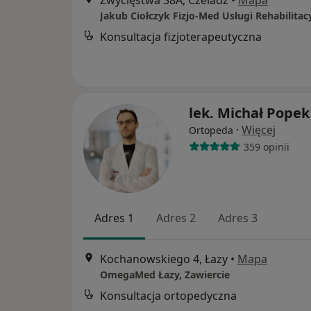
Zwycięstwa 38A, Czeladź
•
Mapa
Konsultacja fizjoterapeutyczna
lek. Michał Popek
·
Więcej
Ortopeda
359 opinii
Adres 1
Adres 2
Adres 3
Kochanowskiego 4, Łazy
•
Mapa
OmegaMed Łazy, Zawiercie
Konsultacja ortopedyczna