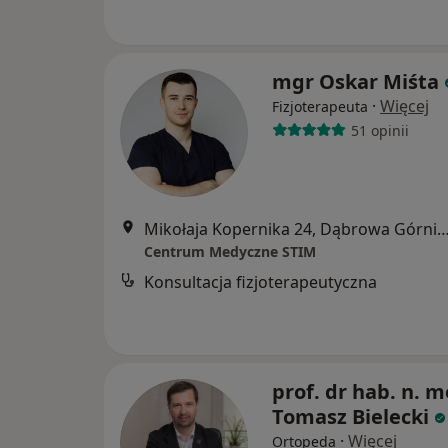
mgr Oskar Miśta
·
Więcej
Fizjoterapeuta
51 opinii
Mikołaja Kopernika 24, Dąbrowa Gó
Centrum Medyczne STIM
Konsultacja fizjoterapeutyczna
prof. dr hab. n. m
Tomasz Bielecki
·
Więcej
Ortopeda