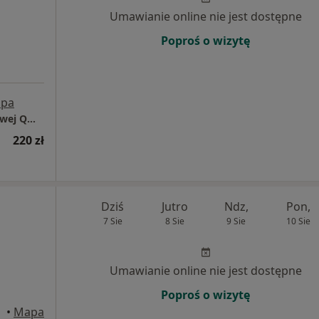
Umawianie online nie jest dostępne
Poproś o wizytę
pa
Centrum Rehabilitacji Ortopedyczno-Sportowej QMEDIC REHABILITACJA
220 zł
Dziś
Jutro
Ndz,
Pon,
7 Sie
8 Sie
9 Sie
10 Sie
Umawianie online nie jest dostępne
Poproś o wizytę
•
Mapa