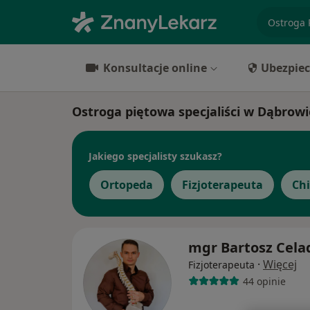
specjaliz
Konsultacje online
Ubezpiec
Ostroga piętowa specjaliści w Dąbrowi
Jakiego specjalisty szukasz?
Ortopeda
Fizjoterapeuta
Ch
mgr Bartosz Cela
·
Więcej
Fizjoterapeuta
44 opinie