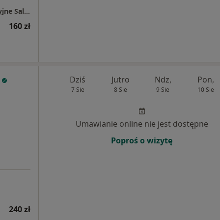
Jakub Ciołczyk Fizjo-Med Usługi Rehabilitacyjne Salon Medyczny
160 zł
Dziś
Jutro
Ndz,
Pon,
7 Sie
8 Sie
9 Sie
10 Sie
Umawianie online nie jest dostępne
Poproś o wizytę
240 zł