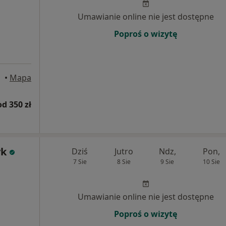
Umawianie online nie jest dostępne
Poproś o wizytę
icza
•
Mapa
od 350 zł
yk
Dziś
Jutro
Ndz,
Pon,
7 Sie
8 Sie
9 Sie
10 Sie
Umawianie online nie jest dostępne
Poproś o wizytę