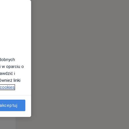
odobnych
Wt,
Śr,
Czw,
i w oparciu o
11 Sie
12 Sie
13 Sie
awdzić i
wnież linki
 cookies
akceptuj