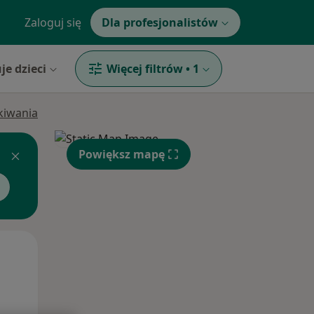
Zaloguj się
Dla profesjonalistów
je dzieci
Więcej filtrów
•
1
ukiwania
Powiększ mapę
Wt,
Śr,
Czw,
11 Sie
12 Sie
13 Sie