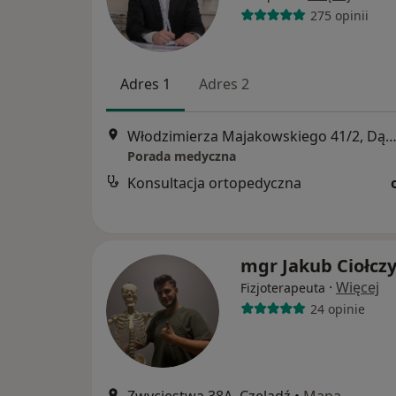
275 opinii
Adres 1
Adres 2
Włodzimierza Majakowskiego 41/2, Dąbrowa Górn
Porada medyczna
Konsultacja ortopedyczna
mgr Jakub Ciołcz
·
Więcej
Fizjoterapeuta
24 opinie