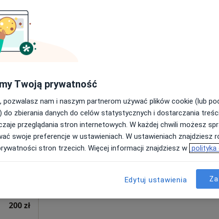
Poproś o wizytę
180 zł
my Twoją prywatność
, pozwalasz nam i naszym partnerom używać plików cookie (lub p
i
Dziś
Jutro
Ndz,
Pon,
) do zbierania danych do celów statystycznych i dostarczania treśc
7 Sie
8 Sie
9 Sie
10 Sie
zaje przeglądania stron internetowych. W każdej chwili możesz spr
wać swoje preferencje w ustawieniach. W ustawieniach znajdziesz ró
prywatności stron trzecich. Więcej informacji znajdziesz w
polityka
Umawianie online nie jest dostępne
Poproś o wizytę
a
Za
Edytuj ustawienia
NORMOTONIA Będzin | Fizjoterapia i Rehabilitacja | Neurologia Funkcjonalna PDTR | Psychologia i Psychoterapia Somatyczna | Naturoterapia |
200 zł