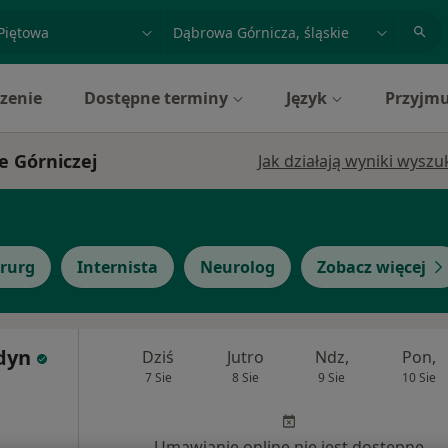
acja, badanie lub nazwisko
miasto lub dzielnica
zenie
Dostępne terminy
Język
Przyjmu
e Górniczej
Jak działają wyniki wysz
irurg
Internista
Neurolog
Zobacz więcej
dyn
Dziś
Jutro
Ndz,
Pon,
7 Sie
8 Sie
9 Sie
10 Sie
Umawianie online nie jest dostępne