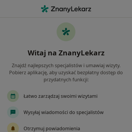
Me
Ostroga Piętowa • Katowice, śląskie
Filtry
• 1
Ubezpieczenie
Map
Ostroga piętowa specjaliści w Katowicach
Witaj na ZnanyLekarz
Jak działają wyniki wyszukiwania
Znajdź najlepszych specjalistów i umawiaj wizyty.
Pobierz aplikację, aby uzyskać bezpłatny dostęp do
Jakiego specjalisty szukasz?
przydatnych funkcji:
Ortopeda
Fizjoterapeuta
Chirurg
Int
Łatwo zarządzaj swoimi wizytami
Wysyłaj wiadomości do specjalistów
Otrzymuj powiadomienia