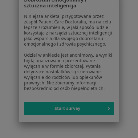
Ostroga piętowa w Sosnowcu
sztuczna inteligencja
Ostroga piętowa w Zabrzu
Niniejsza ankieta, przygotowana przez
zespół Patient Care Doctoralia, ma na celu
Ostroga piętowa w Tychach
lepsze zrozumienie, w jaki sposób ludzie
korzystają z narzędzi sztucznej inteligencji
Więcej (14)
jako wsparcia dla swojego dobrostanu
Więcej w kategorii: W pobliżu Katowic
emocjonalnego i zdrowia psychicznego.
Schorzenia w Katowicach
Udział w ankiecie jest anonimowy, a wyniki
będą analizowane i prezentowane
Ból kolana w Katowicach
wyłącznie w formie zbiorczej. Pytania
dotyczące nastolatków są skierowane
Choroby zwyrodnieniowe w Katowicach
wyłącznie do rodziców lub opiekunów
prawnych. Nie zbieramy informacji
Ból barku w Katowicach
bezpośrednio od osób niepełnoletnich.
Zwyrodnienie stawów w Katowicach
łokieć tenisisty w Katowicach
Start survey
Więcej (15)
Więcej w kategorii: Schorzenia w Katowicach