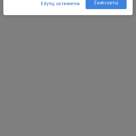
Zaakceptuj
Edytuj ustawienia
Centrum Medyczne POLMED Oddział Katowice
Konsultacja fizjoterapeutyczna
od 150 zł
Specjalista nie oferuje umawiania online pod tym adresem.
Poproś o wizytę
Bezpieczne płatności
mgr Zofia Jochemczyk
·
Więcej
Fizjoterapeuta
27 opinii