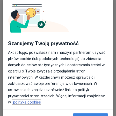
Konsultacja fizjoterapeutyczna
190 zł
Specjalista nie oferuje umawiania online pod tym adresem.
Poproś o wizytę
Szanujemy Twoją prywatność
Akceptując, pozwalasz nam i naszym partnerom używać
plików cookie (lub podobnych technologii) do zbierania
danych do celów statystycznych i dostarczania treści w
oparciu o Twoje zwyczaje przeglądania stron
internetowych. W każdej chwili możesz sprawdzić i
zaktualizować swoje preferencje w ustawieniach. W
Bezpieczne płatności
ustawieniach znajdziesz również linki do polityk
mgr Klaudyna Bajura
prywatności stron trzecich. Więcej informacji znajdziesz
·
Więcej
Fizjoterapeuta
w
polityka cookies
20 opinii
Dąbrówki 10, Katowice
•
Mapa