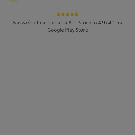
Nasza średnia ocena na App Store to 4.9 i 4.1 na
Bezpieczne płatności
Google Play Store
mgr Jacek Bentkowski
·
Więcej
Fizjoterapeuta
284 opinie
Popularny specjalista: pacjenci chętnie płacą
online
Adres
Online
Piastów 8, Katowice
•
Mapa
Silesia Physio
Konsultacja fizjoterapeutyczna (pierwsza wizyta)
200 zł
Specjalista nie oferuje umawiania online pod tym adresem.
Poproś o wizytę