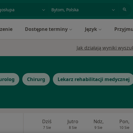
acja, badanie lub nazwisko
miasto lub dzielnica
zenie
Dostępne terminy
Język
Przyjmu
Jak działają wyniki wysz
urolog
Chirurg
Lekarz rehabilitacji medycznej
Dziś
Jutro
Ndz,
Pon,
7 Sie
8 Sie
9 Sie
10 Sie