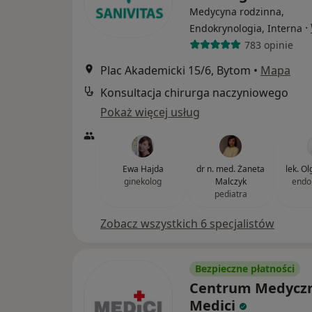
Medycyna rodzinna,
·
Endokrynologia, Interna
783 opinie
Plac Akademicki 15/6, Bytom
•
Mapa
Konsultacja chirurga naczyniowego
Pokaż więcej usług
Ewa Hajda
dr n. med. Żaneta
lek. O
ginekolog
Malczyk
endo
pediatra
Zobacz wszystkich 6 specjalistów
Bezpieczne płatności
Centrum Medycz
Medici