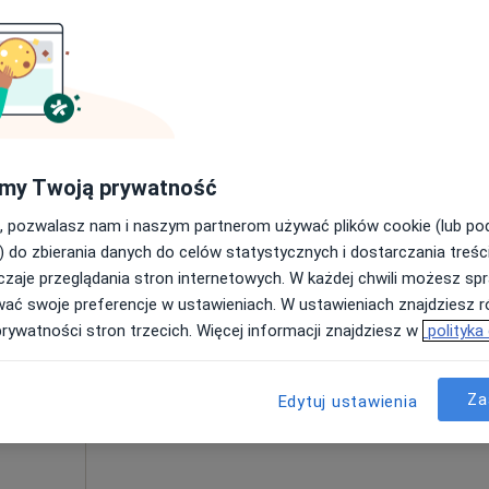
Umawianie online nie jest dostępne
Poproś o wizytę
 9, Ruda Śląska
•
Mapa
159 zł
my Twoją prywatność
, pozwalasz nam i naszym partnerom używać plików cookie (lub p
) do zbierania danych do celów statystycznych i dostarczania treśc
zaje przeglądania stron internetowych. W każdej chwili możesz spr
Dziś
Jutro
Ndz,
Pon,
wać swoje preferencje w ustawieniach. W ustawieniach znajdziesz ró
7 Sie
8 Sie
9 Sie
10 Sie
prywatności stron trzecich. Więcej informacji znajdziesz w
polityka
·
znej
Umawianie online nie jest dostępne
Za
Edytuj ustawienia
Poproś o wizytę