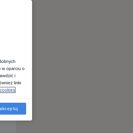
odobnych
i w oparciu o
awdzić i
Wt,
Śr,
Czw,
wnież linki
11 Sie
12 Sie
13 Sie
 cookies
akceptuj