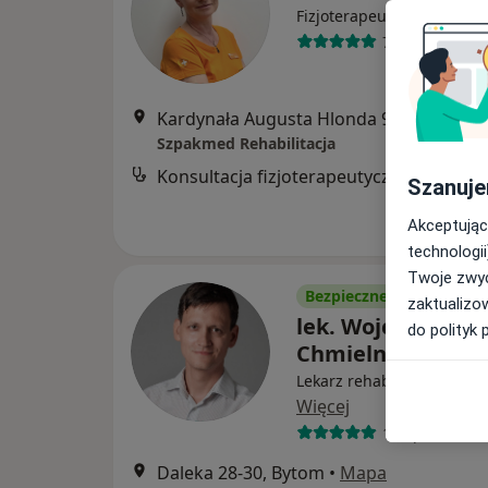
Fizjoterapeuta
7 opinii
Kardynała Augusta Hlonda
Szpakmed Rehabilitacja
Konsultacja fizjoterapeutyczna
Szanuje
Akceptując
technologii
Twoje zwyc
Bezpieczne płatności
zaktualizo
lek. Wojciech
do polityk 
Chmielnicki
Lekarz rehabilitacji medyc
Więcej
14 opinii
Daleka 28-30, Bytom
•
Mapa