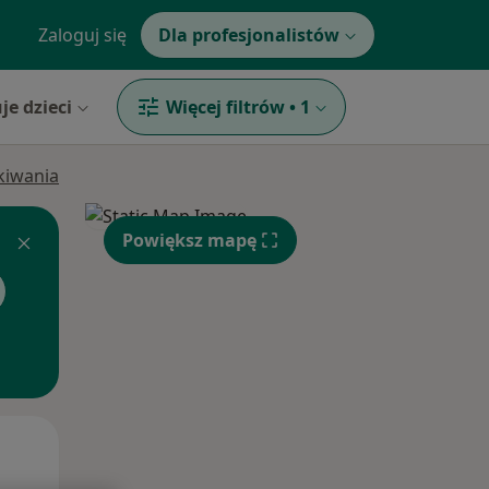
Zaloguj się
Dla profesjonalistów
je dzieci
Więcej filtrów
•
1
ukiwania
Powiększ mapę
Wt,
Śr,
Czw,
11 Sie
12 Sie
13 Sie