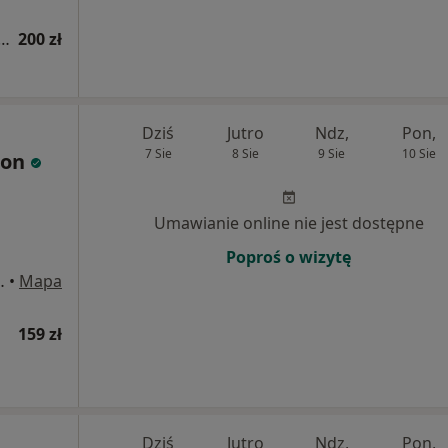
ja lekarza rehabilitacji medycznej
200 zł
Dziś
Jutro
Ndz,
Pon,
7 Sie
8 Sie
9 Sie
10 Sie
gon
Umawianie online nie jest dostępne
Poproś o wizytę
 9, Ruda Śląska
•
Mapa
159 zł
Dziś
Jutro
Ndz,
Pon,