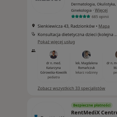
Dermatologia, Okulistyka,
·
Więcej
Ginekologia
685 opinii
Sienkiewicza 43, Radzionków
•
Mapa
Konsultacja dietetyczna dzieci (kole
Pokaż więcej usług
dr n. med.
lek. Magdalena
dr n. 
Katarzyna
Romańczuk
Ma
Górowska-Kowolik
lekarz rodzinny
pe
pediatra
Zobacz wszystkich 33 specjalistów
Bezpieczne płatności
RentMediX Cent