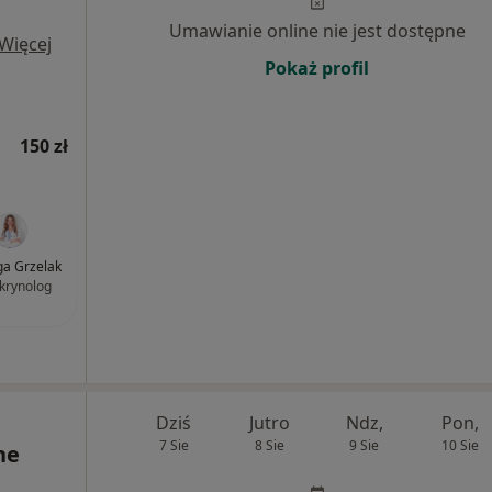
Umawianie online nie jest dostępne
Więcej
Pokaż profil
150 zł
lga Grzelak
krynolog
Dziś
Jutro
Ndz,
Pon,
7 Sie
8 Sie
9 Sie
10 Sie
ne