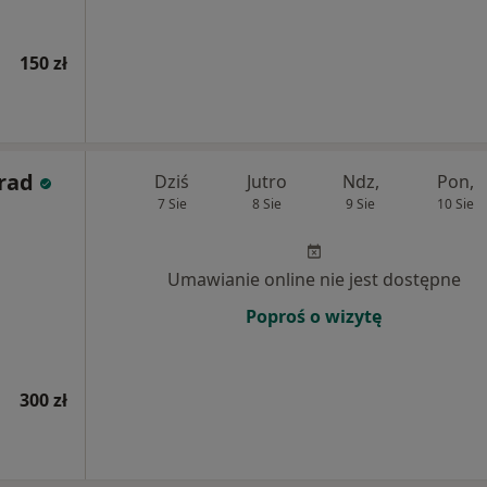
150 zł
rad
Dziś
Jutro
Ndz,
Pon,
7 Sie
8 Sie
9 Sie
10 Sie
Umawianie online nie jest dostępne
Poproś o wizytę
300 zł