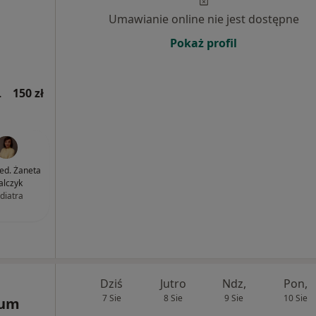
Umawianie online nie jest dostępne
Pokaż profil
jna wizyta)
150 zł
med. Żaneta
lczyk
diatra
Dziś
Jutro
Ndz,
Pon,
7 Sie
8 Sie
9 Sie
10 Sie
rum