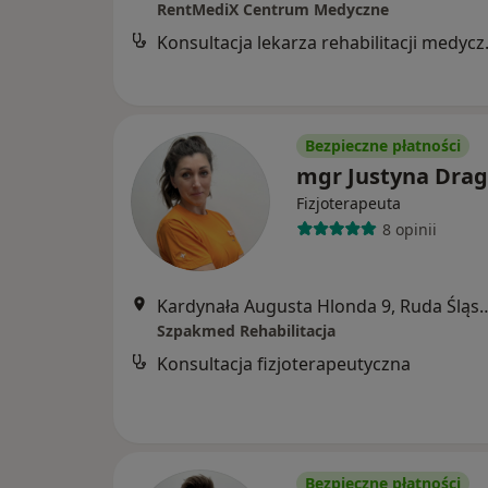
RentMediX Centrum Medyczne
Konsultac
Bezpieczne płatności
mgr Justyna Dra
Fizjoterapeuta
8 opinii
Kardynała Augusta Hlonda
Szpakmed Rehabilitacja
Konsultacja fizjoterapeutyczna
Bezpieczne płatności