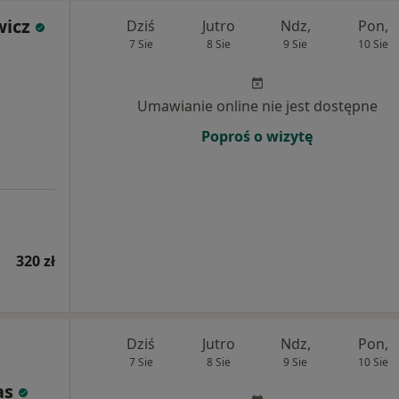
wicz
Dziś
Jutro
Ndz,
Pon,
7 Sie
8 Sie
9 Sie
10 Sie
Umawianie online nie jest dostępne
Poproś o wizytę
320 zł
Dziś
Jutro
Ndz,
Pon,
7 Sie
8 Sie
9 Sie
10 Sie
as