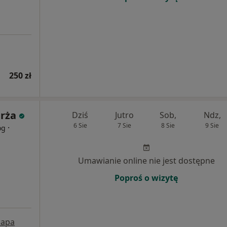
250 zł
rża
Dziś
Jutro
Sob,
Ndz,
6 Sie
7 Sie
8 Sie
9 Sie
·
og
Umawianie online nie jest dostępne
Poproś o wizytę
apa