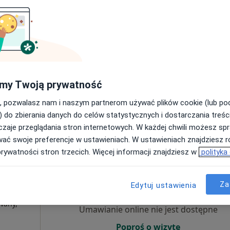
Umawianie online nie jest dostępne
Poproś o wizytę
my Twoją prywatność
•
Mapa
, pozwalasz nam i naszym partnerom używać plików cookie (lub p
300 zł
) do zbierania danych do celów statystycznych i dostarczania treśc
zaje przeglądania stron internetowych. W każdej chwili możesz spr
wać swoje preferencje w ustawieniach. W ustawieniach znajdziesz ró
prywatności stron trzecich. Więcej informacji znajdziesz w
polityka
Dziś
Jutro
Sob,
Ndz,
6 Sie
7 Sie
8 Sie
9 Sie
Za
Edytuj ustawienia
k
wany,
Umawianie online nie jest dostępne
Poproś o wizytę