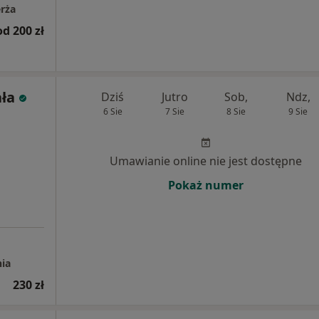
rża
od 200 zł
ła
Dziś
Jutro
Sob,
Ndz,
6 Sie
7 Sie
8 Sie
9 Sie
Umawianie online nie jest dostępne
Pokaż numer
nia
230 zł