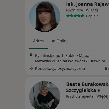
lek. Joanna Raje
·
Więcej
Psychiatra
1 opinia
Adres
Online
Rychlińskiego 1, Ząbki
•
Mapa
Mazowiecki Szpital Wojewódzki Drewnica
Konsultacja psychiatryczna
B
Beata Burakowsk
Szczygielska
·
Więcej
Psychoterapeuta