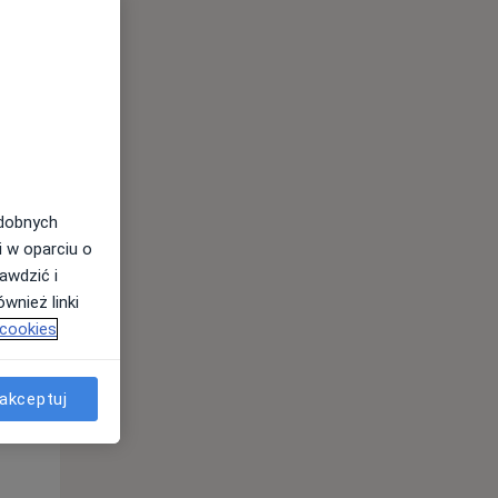
odobnych
i w oparciu o
awdzić i
wnież linki
 cookies
Pon,
Wt,
Śr,
10 Sie
11 Sie
12 Sie
akceptuj