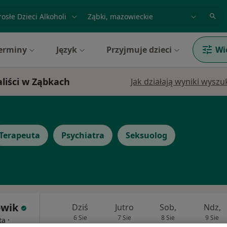
acja, badanie lub nazwisko
miasto lub dzielnica
erminy
Język
Przyjmuje dzieci
Wi
aliści w Ząbkach
Jak działają wyniki wysz
Terapeuta
Psychiatra
Seksuolog
owik
Dziś
Jutro
Sob,
Ndz,
6 Sie
7 Sie
8 Sie
9 Sie
·
ta