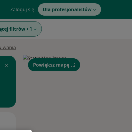
Zaloguj się
Dla profesjonalistów
ęcej filtrów
•
1
ukiwania
Powiększ mapę
Pon,
Wt,
Śr,
10 Sie
11 Sie
12 Sie