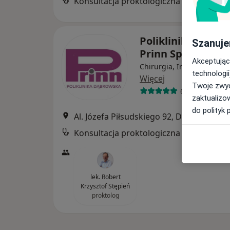
Konsultacja proktologiczna
Poliklinika Dąbr
Szanuje
Prinn Sp. z o.o.
Akceptując
Chirurgia, Interna, Kardio
technologii
Więcej
Twoje zwyc
617 opinii
zaktualizo
do polityk 
Al. Józefa Piłsudskiego 92, Dąbro
Konsultacja proktologiczna
lek. Robert
Krzysztof Stępień
proktolog