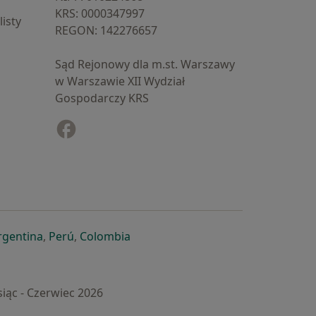
KRS: ⁠0000347997
isty
REGON: ⁠142276657
Sąd Rejonowy dla m.st. Warszawy
w Warszawie XII Wydział
Gospodarczy KRS
Facebook
otwiera się w nowej karcie
cie
owej karcie
ię w nowej karcie
iera się w nowej karcie
otwiera się w nowej karcie
otwiera się w nowej karcie
otwiera się w nowej karcie
rgentina
,
Perú
,
Colombia
iąc - Czerwiec 2026