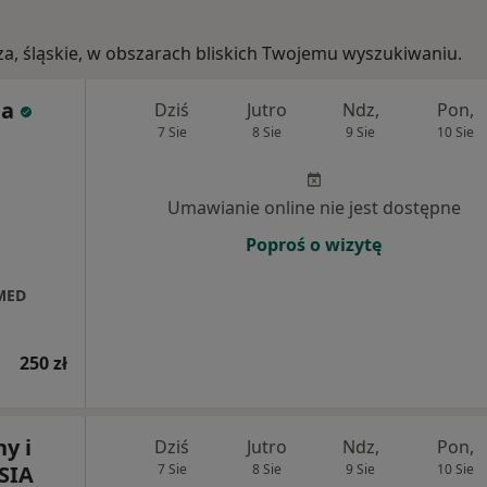
za, śląskie, w obszarach bliskich Twojemu wyszukiwaniu.
na
Dziś
Jutro
Ndz,
Pon,
7 Sie
8 Sie
9 Sie
10 Sie
j
Umawianie online nie jest dostępne
Poproś o wizytę
 MED
250 zł
y i
Dziś
Jutro
Ndz,
Pon,
SIA
7 Sie
8 Sie
9 Sie
10 Sie