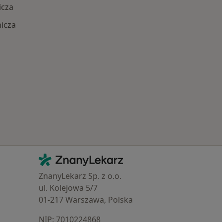
icza
icza
Najczęście leczone choroby
Kontakt
ZnanyLekarz - Strona główna
ZnanyLekarz Sp. z o.o.
ul. Kolejowa 5/7
01-217 Warszawa, Polska
NIP: ⁠7010224868