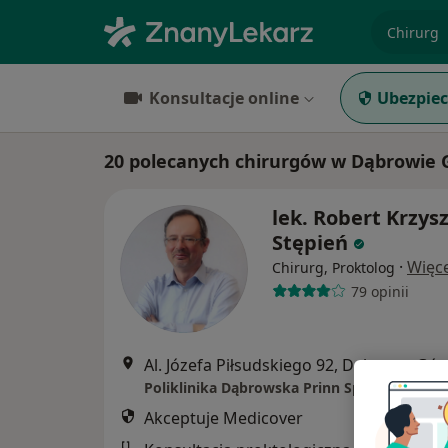
specjaliz
Konsultacje online
Ubezpiec
20 polecanych chirurgów w Dąbrowie G
lek. Robert Krzys
Stępień
·
Więce
Chirurg, Proktolog
79 opinii
Al. Józefa Piłsudskiego 92, Dąbro
Poliklinika Dąbrowska Prinn Sp. z o.o.
Akceptuje Medicover