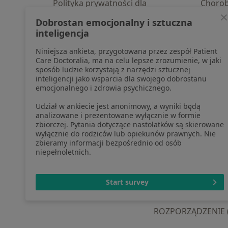
Polityka prywatności dla
Choro
profesjonalistów, których dane
Pomoc
Dobrostan emocjonalny i sztuczna
pozyskaliśmy samodzielnie
Aplika
inteligencja
Polityka cookies
Blog d
Niniejsza ankieta, przygotowana przez zespół Patient
Jak działają wyniki wyszukiwania
Care Doctoralia, ma na celu lepsze zrozumienie, w jaki
Dostępność
sposób ludzie korzystają z narzędzi sztucznej
O nas
inteligencji jako wsparcia dla swojego dobrostanu
emocjonalnego i zdrowia psychicznego.
Praca
Rekrutujemy!
Partnerzy
Udział w ankiecie jest anonimowy, a wyniki będą
Centrum prasowe
analizowane i prezentowane wyłącznie w formie
zbiorczej. Pytania dotyczące nastolatków są skierowane
Kontakt
wyłącznie do rodziców lub opiekunów prawnych. Nie
zbieramy informacji bezpośrednio od osób
niepełnoletnich.
otwiera się w now
otwiera s
o
Polska
,
Türkiye
,
España
,
Start survey
ROZPORZĄDZENIE (UE