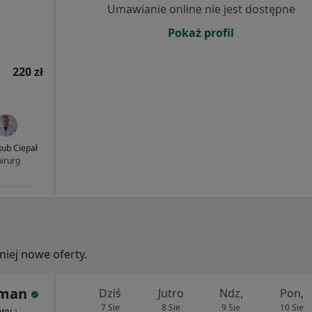
Umawianie online nie jest dostępne
Pokaż profil
220 zł
akub Ciepał
hirurg
iej nowe oferty.
tman
Dziś
Jutro
Ndz,
Pon,
7 Sie
8 Sie
9 Sie
10 Sie
·
owy