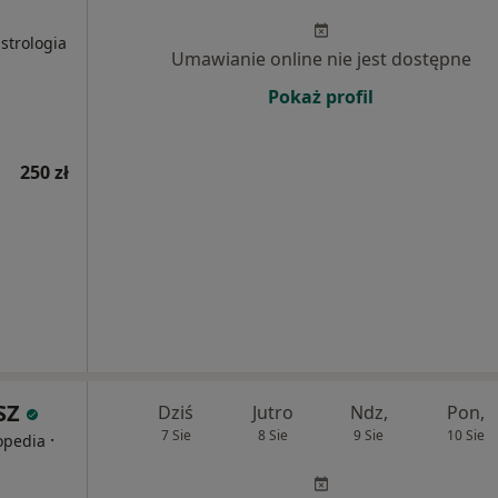
strologia
Umawianie online nie jest dostępne
Pokaż profil
250 zł
SZ
Dziś
Jutro
Ndz,
Pon,
7 Sie
8 Sie
9 Sie
10 Sie
·
topedia