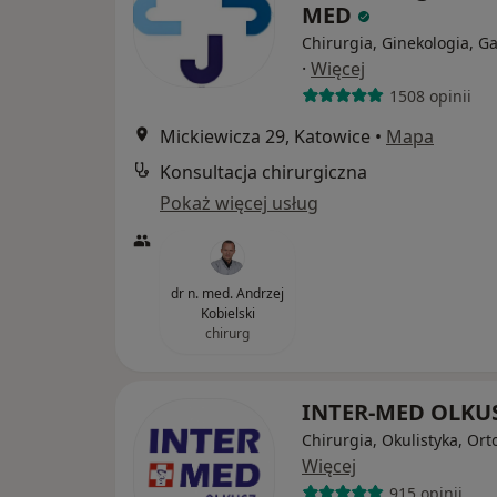
MED
Chirurgia, Ginekologia, Ga
·
Więcej
1508 opinii
Mickiewicza 29, Katowice
•
Mapa
Konsultacja chirurgiczna
Pokaż więcej usług
dr n. med. Andrzej
Kobielski
chirurg
INTER-MED OLKU
Chirurgia, Okulistyka, Or
Więcej
915 opinii