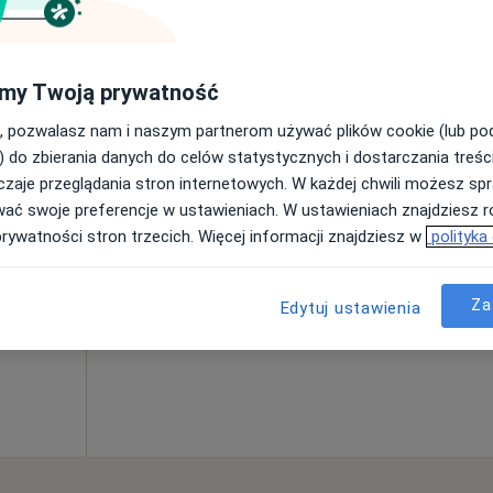
250 zł
owska
Dziś
Jutro
Ndz,
Pon,
my Twoją prywatność
7 Sie
8 Sie
9 Sie
10 Sie
, pozwalasz nam i naszym partnerom używać plików cookie (lub p
·
logia
) do zbierania danych do celów statystycznych i dostarczania treśc
zaje przeglądania stron internetowych. W każdej chwili możesz spr
Umawianie online nie jest dostępne
wać swoje preferencje w ustawieniach. W ustawieniach znajdziesz ró
Pokaż profil
prywatności stron trzecich. Więcej informacji znajdziesz w
polityka
wa Górnicza
•
Mapa
250 zł
Za
Edytuj ustawienia