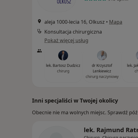
aleja 1000-lecia 16, Olkusz
•
Mapa
Konsultacja chirurgiczna
Pokaż więcej usług
lek. Bartosz Dudzicz
dr Krzysztof
lek. J
chirurg
Lenkiewicz
c
chirurg naczyniowy
Inni specjaliści w Twojej okolicy
Obecnie nie ma wolnych miejsc. Sprawdź późn
lek. Rajmund Ra
Chirurg, Chirurg naczyni