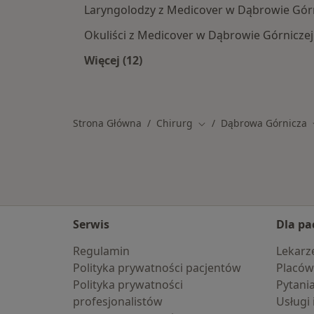
Laryngolodzy z Medicover w Dąbrowie Górn
Okuliści z Medicover w Dąbrowie Górniczej
Więcej (12)
Więcej w kategorii: Specjaliści w r
Strona Główna
Chirurg
Dąbrowa Górnicza
Zmień miasto
Serwis
Dla pa
Regulamin
Lekarz
Polityka prywatności pacjentów
Placów
Polityka prywatności
Pytani
profesjonalistów
Usługi 