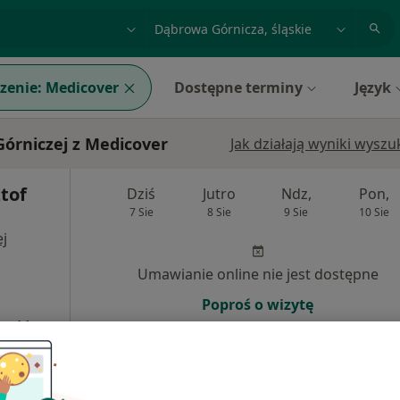
acja, badanie lub nazwisko
miasto lub dzielnica
zenie:
Medicover
Dostępne terminy
Język
órniczej z Medicover
Jak działają wyniki wysz
ztof
Dziś
Jutro
Ndz,
Pon,
7 Sie
8 Sie
9 Sie
10 Sie
j
Umawianie online nie jest dostępne
Poproś o wizytę
wa Górnicza
•
Mapa