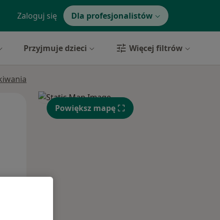
Zaloguj się
Dla profesjonalistów
Przyjmuje dzieci
Więcej filtrów
ukiwania
Wt,
Śr,
Czw,
Powiększ mapę
11 Sie
12 Sie
13 Sie