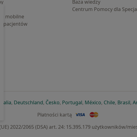
by
Baza wiedzy
Centrum Pomocy dla Specjal
cje mobilne
la pacjentów
ej karcie
ię w nowej karcie
twiera się w nowej karcie
otwiera się w nowej karcie
otwiera się w nowej karcie
otwiera się w nowej karcie
otwiera się w nowej kar
otwiera się w n
otwiera s
otw
Italia
,
Deutschland
,
Česko
,
Portugal
,
México
,
Chile
,
Brasil
,
A
Płatności kartą
) 2022/2065 (DSA) art. 24: 15.395.179 użytkowników/mies