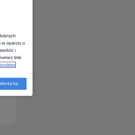
Wt,
Śr,
Czw,
11 Sie
12 Sie
13 Sie
odobnych
i w oparciu o
awdzić i
wnież linki
 cookies
akceptuj