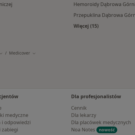
iczej
Hemoroidy Dąbrowa Górn
Przepuklina Dąbrowa Górn
Więcej (15)
amach Medicover
Więcej w kategorii: 
Medicover
Zmień miasto
Zmień miasto
cjentów
Dla profesjonalistów
e
Cennik
ki medyczne
Dla lekarzy
a i odpowiedzi
Dla placówek medycznych
i zabiegi
Noa Notes
nowość