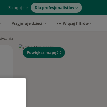
Zaloguj się
Dla profesjonalistów
Przyjmuje dzieci
Więcej filtrów
ukiwania
Czw,
Pt,
Sob,
Powiększ mapę
13 Sie
14 Sie
15 Sie