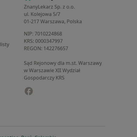
ZnanyLekarz Sp. z o.o.
ul. Kolejowa 5/7
01-217 Warszawa, Polska
NIP: ⁠7010224868
KRS: ⁠0000347997
isty
REGON: ⁠142276657
Sąd Rejonowy dla m.st. Warszawy
w Warszawie XII Wydział
Gospodarczy KRS
Facebook
otwiera się w nowej karcie