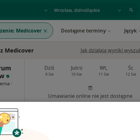
acja, badanie lub nazwisko
miasto lub dzielnica
zenie:
Medicover
Dostępne terminy
Język
 z Medicover
Jak działają wyniki wysz
trum
Dziś
Jutro
Wt,
Śr,
aw
9 Sie
10 Sie
11 Sie
12 Sie
·
terna
Umawianie online nie jest dostępne
Pokaż profil
250 zł