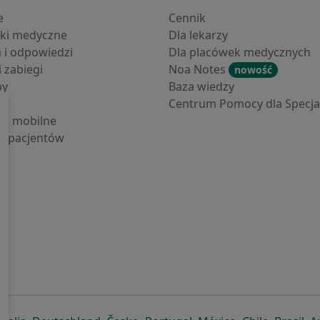
e
Cennik
ki medyczne
Dla lekarzy
a i odpowiedzi
Dla placówek medycznych
i zabiegi
Noa Notes
nowość
by
Baza wiedzy
Centrum Pomocy dla Specjal
cje mobilne
la pacjentów