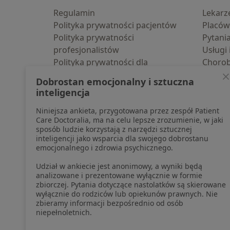
Regulamin
Lekarz
Polityka prywatności pacjentów
Placów
Polityka prywatności
Pytani
profesjonalistów
Usługi 
Polityka prywatności dla
Choro
profesjonalistów, których dane
Pomoc
Dobrostan emocjonalny i sztuczna
pozyskaliśmy samodzielnie
Aplika
inteligencja
Polityka cookies
Blog d
Niniejsza ankieta, przygotowana przez zespół Patient
Jak działają wyniki wyszukiwania
Care Doctoralia, ma na celu lepsze zrozumienie, w jaki
Dostępność
sposób ludzie korzystają z narzędzi sztucznej
O nas
inteligencji jako wsparcia dla swojego dobrostanu
emocjonalnego i zdrowia psychicznego.
Praca
Rekrutujemy!
Partnerzy
Udział w ankiecie jest anonimowy, a wyniki będą
Centrum prasowe
analizowane i prezentowane wyłącznie w formie
zbiorczej. Pytania dotyczące nastolatków są skierowane
Kontakt
wyłącznie do rodziców lub opiekunów prawnych. Nie
zbieramy informacji bezpośrednio od osób
niepełnoletnich.