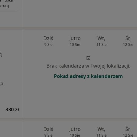
r Pupka
hirurg
Dziś
Jutro
Wt,
Śr,
9 Sie
10 Sie
11 Sie
12 Sie
j
Brak kalendarza w Twojej lokalizacji.
Pokaż adresy z kalendarzem
pa
330 zł
Dziś
Jutro
Wt,
Śr,
9 Sie
10 Sie
11 Sie
12 Sie