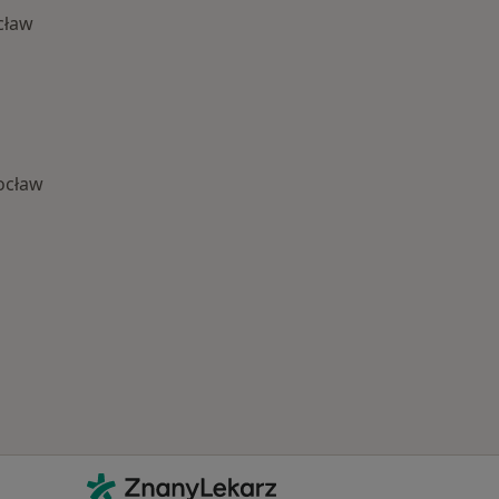
cław
ocław
Najczęście leczone choroby
Kontakt
ZnanyLekarz - Strona główna