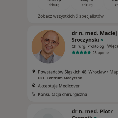
Pawełczyk
Medyński
Artu
chirurg
chirurg
c
Zobacz wszystkich 9 specjalistów
dr n. med. Maciej
Sroczyński
·
Więce
Chirurg, Proktolog
23 opinie
Powstańców Śląskich 48, Wrocław
•
Ma
DCG Centrum Medyczne
Akceptuje Medicover
Konsultacja chirurgiczna
dr n. med. Piotr
Czopnik