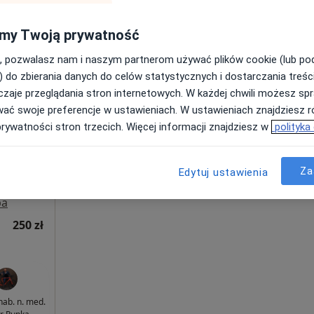
Mikołajków
my Twoją prywatność
hirurg
, pozwalasz nam i naszym partnerom używać plików cookie (lub p
) do zbierania danych do celów statystycznych i dostarczania treśc
zaje przeglądania stron internetowych. W każdej chwili możesz spr
Dziś
Jutro
Wt,
Śr,
wać swoje preferencje w ustawieniach. W ustawieniach znajdziesz ró
9 Sie
10 Sie
11 Sie
12 Sie
prywatności stron trzecich. Więcej informacji znajdziesz w
polityka
·
ologia
Umawianie online nie jest dostępne
Za
Edytuj ustawienia
Pokaż profil
pa
250 zł
 hab. n. med.