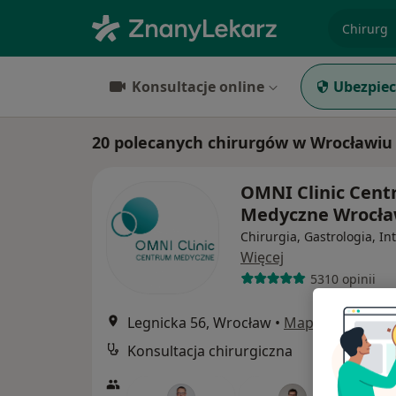
specjaliz
Konsultacje online
Ubezpiec
20 polecanych chirurgów w Wrocławiu
OMNI Clinic Cen
Medyczne Wrocł
Chirurgia, Gastrologia, In
Więcej
5310 opinii
Legnicka 56, Wrocław
•
Mapa
Konsultacja chirurgiczna