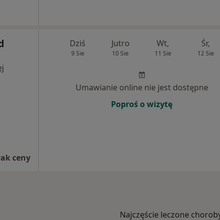
d
Dziś
Jutro
Wt,
Śr,
9 Sie
10 Sie
11 Sie
12 Sie
j
Umawianie online nie jest dostępne
Poproś o wizytę
rak ceny
Najczęście leczone chorob