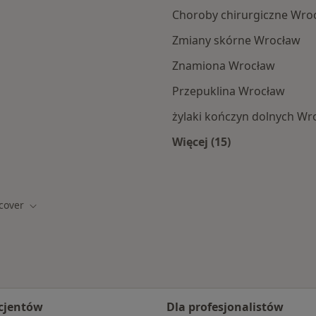
Choroby chirurgiczne Wro
Zmiany skórne Wrocław
Znamiona Wrocław
Przepuklina Wrocław
żylaki kończyn dolnych Wr
Więcej (15)
amach Medicover
Więcej w kategorii: 
cover
sto
Zmień miasto
cjentów
Dla profesjonalistów