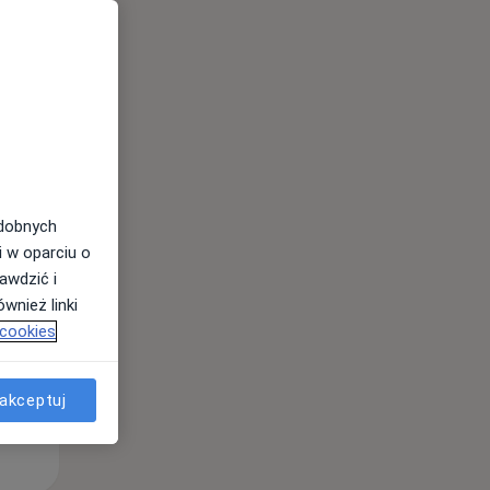
Wt,
Śr,
Czw,
11 Sie
12 Sie
13 Sie
odobnych
i w oparciu o
awdzić i
wnież linki
 cookies
akceptuj