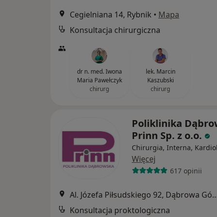
Cegielniana 14, Rybnik
•
Mapa
Konsultacja chirurgiczna
dr n. med. Iwona
lek. Marcin
Maria Pawełczyk
Kaszubski
chirurg
chirurg
Poliklinika Dąbr
Prinn Sp. z o.o.
Chirurgia, Interna, Kardio
Więcej
617 opinii
Al. Józefa Piłsudskiego 92, Dąbro
Konsultacja proktologiczna