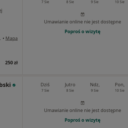
7 Sie
8 Sie
9 Sie
10 Sie
j
Umawianie online nie jest dostępne
Poproś o wizytę
wa Górnicza
•
Mapa
250 zł
bski
Dziś
Jutro
Ndz,
Pon,
7 Sie
8 Sie
9 Sie
10 Sie
Umawianie online nie jest dostępne
Poproś o wizytę