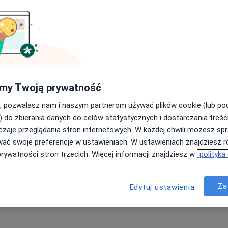
250 zł
y i
Dziś
Jutro
Ndz,
Pon,
SIA
7 Sie
8 Sie
9 Sie
10 Sie
strologia
Umawianie online nie jest dostępne
my Twoją prywatność
Pokaż profil
, pozwalasz nam i naszym partnerom używać plików cookie (lub p
) do zbierania danych do celów statystycznych i dostarczania treśc
zaje przeglądania stron internetowych. W każdej chwili możesz spr
250 zł
wać swoje preferencje w ustawieniach. W ustawieniach znajdziesz ró
prywatności stron trzecich. Więcej informacji znajdziesz w
polityka
Za
Edytuj ustawienia