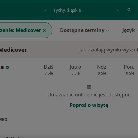
acja, badanie lub nazwisko
miasto lub dzielnica
zenie:
Medicover
Dostępne terminy
Język
 Medicover
Jak działają wyniki wysz
na
Dziś
Jutro
Ndz,
Pon,
7 Sie
8 Sie
9 Sie
10 Sie
j
Umawianie online nie jest dostępne
Poproś o wizytę
 MED