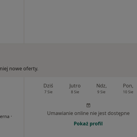
iej nowe oferty.
Dziś
Jutro
Ndz,
Pon,
7 Sie
8 Sie
9 Sie
10 Sie
Umawianie online nie jest dostępne
·
terna
Pokaż profil