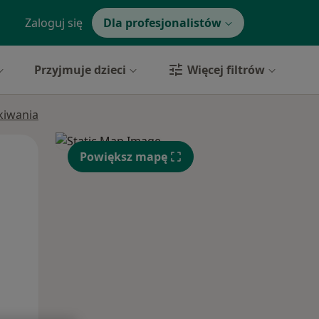
Zaloguj się
Dla profesjonalistów
Przyjmuje dzieci
Więcej filtrów
ukiwania
Wt,
Śr,
Czw,
Powiększ mapę
11 Sie
12 Sie
13 Sie