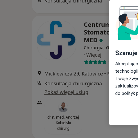
Konsultacja chirurgiczna
Centrum Medycyn
Stomatologii SILE
MED
Chirurgia, Ginekologia, Ga
Szanuje
·
Więcej
1508 opinii
Akceptując
technologii
Mickiewicza 29, Katowice
•
Mapa
Twoje zwyc
Konsultacja chirurgiczna
zaktualizo
Pokaż więcej usług
do polityk 
dr n. med. Andrzej
Kobielski
chirurg