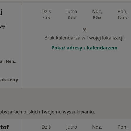
j
Dziś
Jutro
Ndz,
Pon,
7 Sie
8 Sie
9 Sie
10 Sie
·
owy
Brak kalendarza w Twojej lokalizacji.
Pokaż adresy z kalendarzem
Prywatna Przychodnia Lekarska sp.j. Barbara i Henryk Domański
rak ceny
 w obszarach bliskich Twojemu wyszukiwaniu.
ztof
Dziś
Jutro
Ndz,
Pon,