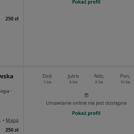
Pokaż profil
250 zł
owska
Dziś
Jutro
Ndz,
Pon,
7 Sie
8 Sie
9 Sie
10 Sie
·
logia
Umawianie online nie jest dostępne
Pokaż profil
wa Górnicza
•
Mapa
250 zł