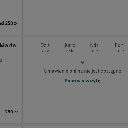
od 250 zł
 Maria
Dziś
Jutro
Ndz,
Pon,
7 Sie
8 Sie
9 Sie
10 Sie
j
Umawianie online nie jest dostępne
Poproś o wizytę
250 zł