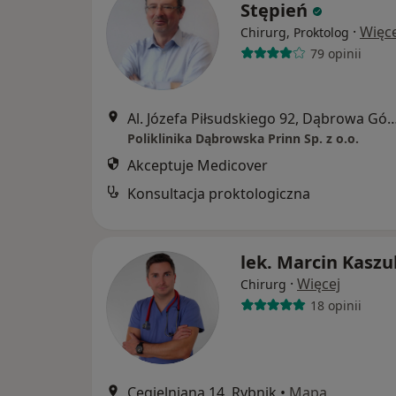
Stępień
·
Więce
Chirurg, Proktolog
79 opinii
Al. Józefa Piłsudskiego 92, Dąbro
Poliklinika Dąbrowska Prinn Sp. z o.o.
Akceptuje Medicover
Konsultacja proktologiczna
lek. Marcin Kaszu
·
Więcej
Chirurg
18 opinii
Cegielniana 14, Rybnik
•
Mapa