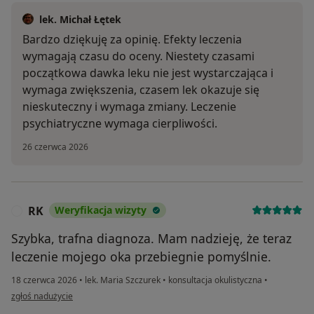
lek. Michał Łętek
Bardzo dziękuję za opinię. Efekty leczenia
wymagają czasu do oceny. Niestety czasami
początkowa dawka leku nie jest wystarczająca i
wymaga zwiększenia, czasem lek okazuje się
nieskuteczny i wymaga zmiany. Leczenie
psychiatryczne wymaga cierpliwości.
26 czerwca 2026
RK
Weryfikacja wizyty
R
Szybka, trafna diagnoza. Mam nadzieję, że teraz
leczenie mojego oka przebiegnie pomyślnie.
18 czerwca 2026
•
lek. Maria Szczurek
•
konsultacja okulistyczna
•
w opinii użytkownika RK
zgłoś nadużycie