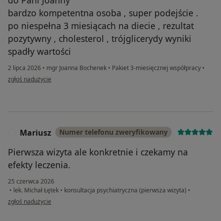
bardzo kompetentna osoba , super podejście .
po niespełna 3 miesiącach na diecie , rezultat
pozytywny , cholesterol , trójglicerydy wyniki
spadły wartości
2 lipca 2026
•
mgr Joanna Bochenek
•
Pakiet 3-miesięcznej współpracy
•
w opinii użytkownika Małgorzata
zgłoś nadużycie
Mariusz
Numer telefonu zweryfikowany
M
Pierwsza wizyta ale konkretnie i czekamy na
efekty leczenia.
25 czerwca 2026
•
lek. Michał Łętek
•
konsultacja psychiatryczna (pierwsza wizyta)
•
w opinii użytkownika Mariusz
zgłoś nadużycie