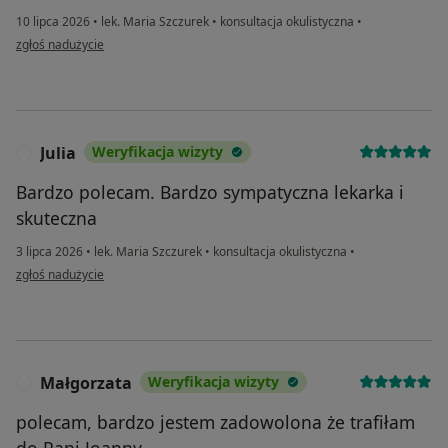
10 lipca 2026
•
lek. Maria Szczurek
•
konsultacja okulistyczna
•
w opinii użytkownika Pz
zgłoś nadużycie
Julia
Weryfikacja wizyty
J
Bardzo polecam. Bardzo sympatyczna lekarka i
skuteczna
3 lipca 2026
•
lek. Maria Szczurek
•
konsultacja okulistyczna
•
w opinii użytkownika Julia
zgłoś nadużycie
Małgorzata
Weryfikacja wizyty
M
polecam, bardzo jestem zadowolona że trafiłam
do Pani Joanny