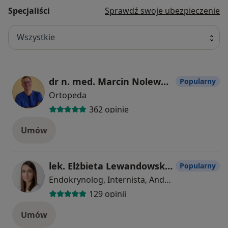
Specjaliści
Sprawdź swoje ubezpieczenie
Wszystkie
dr n. med. Marcin Nolewajka
Popularny
Ortopeda
362 opinie
Umów
lek. Elżbieta Lewandowska-Jabłońska
Popularny
Endokrynolog, Internista, Androlog
129 opinii
Umów