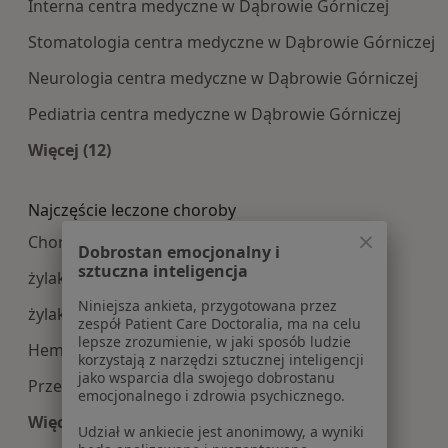
Interna centra medyczne w Dąbrowie Górniczej
Stomatologia centra medyczne w Dąbrowie Górniczej
Neurologia centra medyczne w Dąbrowie Górniczej
Pediatria centra medyczne w Dąbrowie Górniczej
Więcej (12)
Więcej w kategorii: Najpopularniesze centra m
Najczęście leczone choroby
Choroby chirurgiczne w Dąbrowie Górniczej
Dobrostan emocjonalny i
sztuczna inteligencja
żylaki w Dąbrowie Górniczej
Niniejsza ankieta, przygotowana przez
żylaki kończyn dolnych w Dąbrowie Górniczej
zespół Patient Care Doctoralia, ma na celu
lepsze zrozumienie, w jaki sposób ludzie
Hemoroidy w Dąbrowie Górniczej
korzystają z narzędzi sztucznej inteligencji
jako wsparcia dla swojego dobrostanu
Przepuklina w Dąbrowie Górniczej
emocjonalnego i zdrowia psychicznego.
Więcej (15)
Udział w ankiecie jest anonimowy, a wyniki
Więcej w kategorii: Najczęście leczone choroby