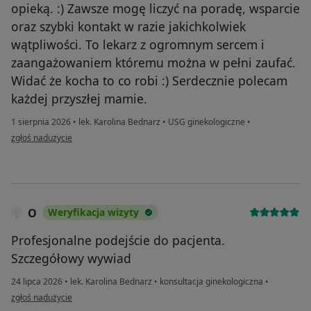
opieką. :) Zawsze mogę liczyć na poradę, wsparcie
oraz szybki kontakt w razie jakichkolwiek
wątpliwości. To lekarz z ogromnym sercem i
zaangażowaniem któremu można w pełni zaufać.
Widać że kocha to co robi :) Serdecznie polecam
każdej przyszłej mamie.
1 sierpnia 2026
•
lek. Karolina Bednarz
•
USG ginekologiczne
•
w opinii użytkownika Patrycja
zgłoś nadużycie
O
Weryfikacja wizyty
Profesjonalne podejście do pacjenta.
Szczegółowy wywiad
24 lipca 2026
•
lek. Karolina Bednarz
•
konsultacja ginekologiczna
•
w opinii użytkownika O
zgłoś nadużycie