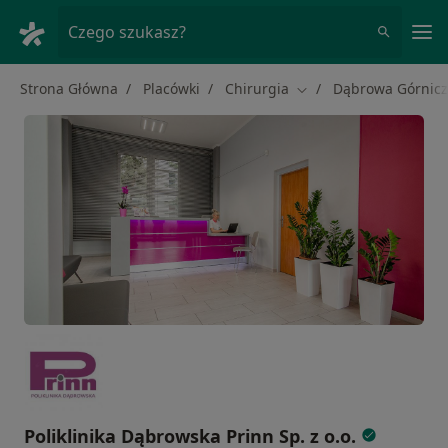
Me
Czego szukasz?
Strona Główna
Placówki
Chirurgia
Dąbrowa Górnic
Zmień miasto
Poliklinika Dąbrowska Prinn Sp. z o.o.