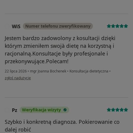
WiS
Numer telefonu zweryfikowany
W
Jestem bardzo zadowolony z kosultacji dzięki
którym zmieniłem swojà dietę na korzystną i
racjonalną.Konsultacje były profesjonale i
przekonywujące.Polecam!
22 lipca 2026
•
mgr Joanna Bochenek
•
Konsultacja dietetyczna
•
w opinii użytkownika WiS
zgłoś nadużycie
Pz
Weryfikacja wizyty
P
Szybko i konkretną diagnoza. Pokierowanie co
dalej robić