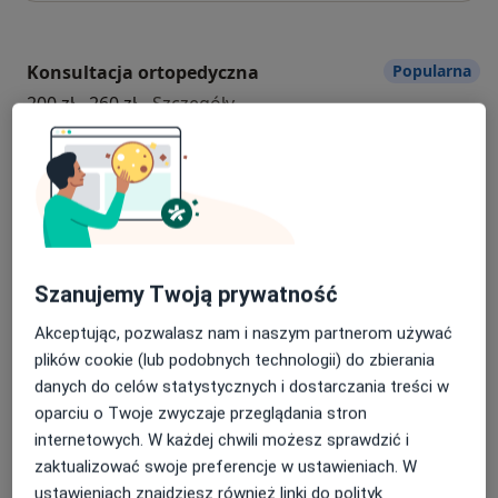
Konsultacja ortopedyczna
Popularna
konsultacja ortopedyczna
200 zł - 260 zł
Szczegóły
Umów
Konsultacja ginekologiczna
Popularna
konsultacja ginekologiczna
220 zł
Szczegóły
Szanujemy Twoją prywatność
Umów
Akceptując, pozwalasz nam i naszym partnerom używać
plików cookie (lub podobnych technologii) do zbierania
danych do celów statystycznych i dostarczania treści w
Konsultacja endokrynologiczna
Popularna
oparciu o Twoje zwyczaje przeglądania stron
Konsultacja endokrynologiczna
250 zł
Szczegóły
internetowych. W każdej chwili możesz sprawdzić i
zaktualizować swoje preferencje w ustawieniach. W
Umów
ustawieniach znajdziesz również linki do polityk