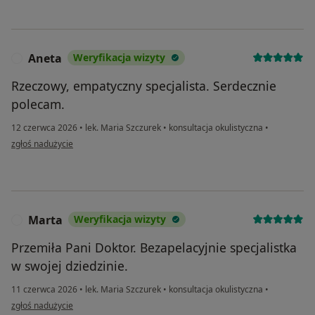
Aneta
Weryfikacja wizyty
A
Rzeczowy, empatyczny specjalista. Serdecznie
polecam.
12 czerwca 2026
•
lek. Maria Szczurek
•
konsultacja okulistyczna
•
w opinii użytkownika Aneta
zgłoś nadużycie
Marta
Weryfikacja wizyty
M
Przemiła Pani Doktor. Bezapelacyjnie specjalistka
w swojej dziedzinie.
11 czerwca 2026
•
lek. Maria Szczurek
•
konsultacja okulistyczna
•
w opinii użytkownika Marta
zgłoś nadużycie