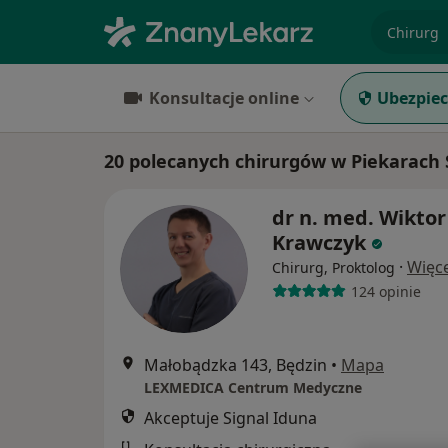
specjaliz
Konsultacje online
Ubezpiec
20 polecanych chirurgów w Piekarach Ś
dr n. med. Wiktor
Krawczyk
·
Więce
Chirurg, Proktolog
124 opinie
Małobądzka 143, Będzin
•
Mapa
LEXMEDICA Centrum Medyczne
Akceptuje Signal Iduna