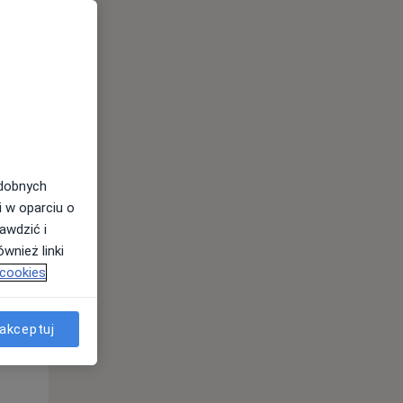
Śr,
Czw,
Pt,
12 Sie
13 Sie
14 Sie
odobnych
i w oparciu o
awdzić i
wnież linki
 cookies
akceptuj
Śr,
Czw,
Pt,
12 Sie
13 Sie
14 Sie