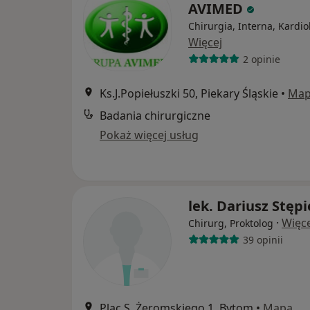
AVIMED
Chirurgia, Interna, Kardio
Więcej
2 opinie
Ks.J.Popiełuszki 50, Piekary Śląskie
•
Ma
Badania chirurgiczne
Pokaż więcej usług
lek. Dariusz Stęp
·
Więce
Chirurg, Proktolog
39 opinii
Plac S. Żeromskiego 1, Bytom
•
Mapa