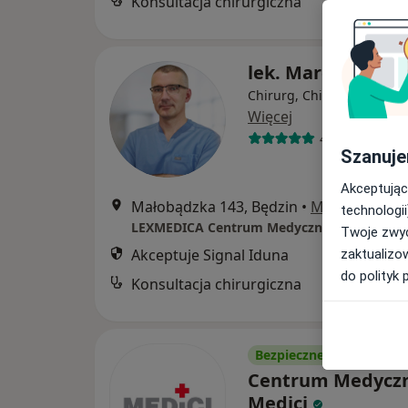
Konsultacja chirurgiczna
lek. Marcin Gawł
Chirurg, Chirurg onkologi
Więcej
4 opinie
Szanuje
Akceptując
Małobądzka 143, Będzin
•
Mapa
technologii
LEXMEDICA Centrum Medyczne
Twoje zwyc
Akceptuje Signal Iduna
zaktualizo
do polityk 
Konsultacja chirurgiczna
Bezpieczne płatności
Centrum Medycz
Medici