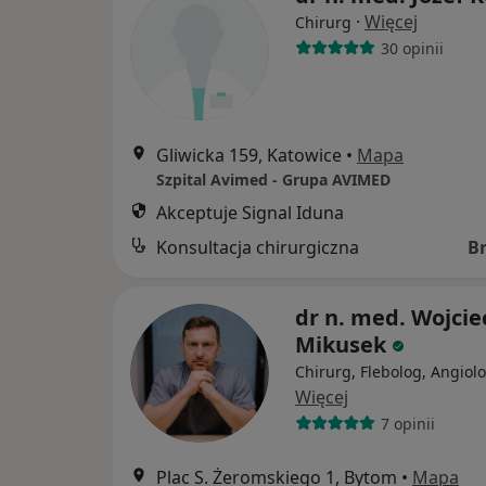
·
Więcej
Chirurg
30 opinii
Gliwicka 159, Katowice
•
Mapa
Szpital Avimed - Grupa AVIMED
Akceptuje Signal Iduna
Konsultacja chirurgiczna
B
dr n. med. Wojcie
Mikusek
Chirurg, Flebolog, Angiol
Więcej
7 opinii
Plac S. Żeromskiego 1, Bytom
•
Mapa