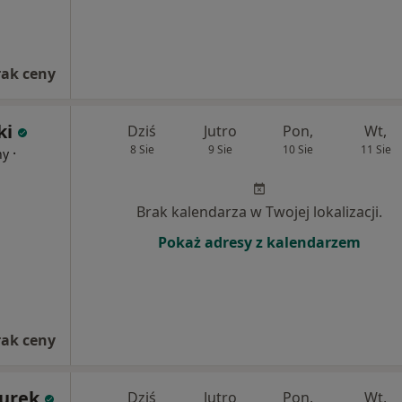
rak ceny
ki
Dziś
Jutro
Pon,
Wt,
8 Sie
9 Sie
10 Sie
11 Sie
·
ny
Brak kalendarza w Twojej lokalizacji.
Pokaż adresy z kalendarzem
rak ceny
Kurek
Dziś
Jutro
Pon,
Wt,