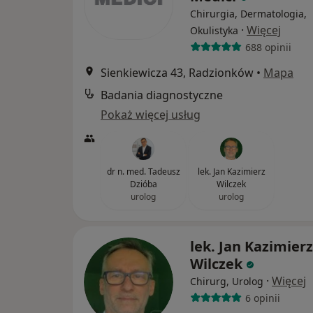
Chirurgia, Dermatologia,
·
Więcej
Okulistyka
688 opinii
Sienkiewicza 43, Radzionków
•
Mapa
Badania diagnostyczne
Pokaż więcej usług
dr n. med. Tadeusz
lek. Jan Kazimierz
Dzióba
Wilczek
urolog
urolog
lek. Jan Kazimierz
Wilczek
·
Więcej
Chirurg, Urolog
6 opinii