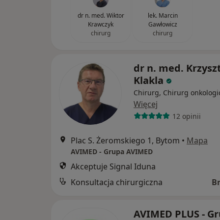
dr n. med. Wiktor
lek. Marcin
Krawczyk
Gawłowicz
chirurg
chirurg
dr n. med. Krzysz
Klakla
Chirurg, Chirurg onkologi
Więcej
12 opinii
Plac S. Żeromskiego 1, Bytom
•
Mapa
AVIMED - Grupa AVIMED
Akceptuje Signal Iduna
Konsultacja chirurgiczna
B
AVIMED PLUS - G