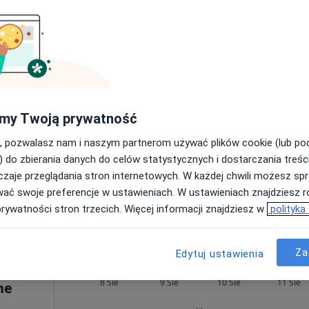
200 zł
owicz
Dziś
Jutro
Pon,
Wt,
8 Sie
9 Sie
10 Sie
11 Sie
·
czny
Umawianie online nie jest dostępne
my Twoją prywatność
Poproś o wizytę
, pozwalasz nam i naszym partnerom używać plików cookie (lub p
) do zbierania danych do celów statystycznych i dostarczania treśc
zaje przeglądania stron internetowych. W każdej chwili możesz spr
wać swoje preferencje w ustawieniach. W ustawieniach znajdziesz ró
prywatności stron trzecich. Więcej informacji znajdziesz w
polityka
200 zł
Za
Edytuj ustawienia
Dziś
Jutro
Pon,
Wt,
8 Sie
9 Sie
10 Sie
11 Sie
ne