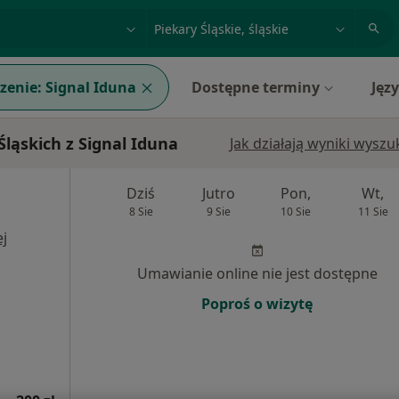
acja, badanie lub nazwisko
miasto lub dzielnica
zenie:
Signal Iduna
Dostępne terminy
Jęz
ląskich z Signal Iduna
Jak działają wyniki wysz
Dziś
Jutro
Pon,
Wt,
8 Sie
9 Sie
10 Sie
11 Sie
j
Umawianie online nie jest dostępne
Poproś o wizytę