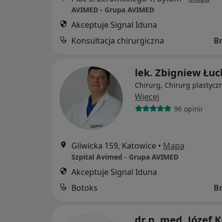
AVIMED - Grupa AVIMED
Akceptuje Signal Iduna
Konsultacja chirurgiczna
B
lek. Zbigniew Łuc
Chirurg, Chirurg plastycz
Więcej
96 opinii
Gliwicka 159, Katowice
•
Mapa
Szpital Avimed - Grupa AVIMED
Akceptuje Signal Iduna
Botoks
B
dr n. med. Józef 