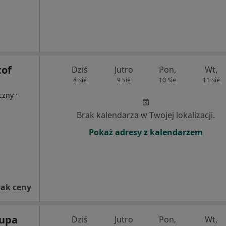
tof
Dziś
Jutro
Pon,
Wt,
8 Sie
9 Sie
10 Sie
11 Sie
·
czny
Brak kalendarza w Twojej lokalizacji.
Pokaż adresy z kalendarzem
rak ceny
rupa
Dziś
Jutro
Pon,
Wt,