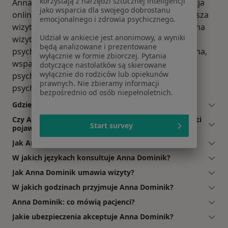
korzystają z narzędzi sztucznej inteligencji
Anna Dominik oferuje usługi takie jak: konsultacja
jako wsparcia dla swojego dobrostanu
online, konsultacja psychoterapeutyczna (pierwsza
emocjonalnego i zdrowia psychicznego.
wizyta), konsultacja psychoterapeutyczna (kolejna
Udział w ankiecie jest anonimowy, a wyniki
wizyta), Konsultacja psychologiczna, Wsparcie
będą analizowane i prezentowane
psychologiczne, konsultacja psychoterapeutyczna,
wyłącznie w formie zbiorczej. Pytania
wsparcie psychologiczne dla młodzieży,
dotyczące nastolatków są skierowane
wyłącznie do rodziców lub opiekunów
psychoterapia młodzieży, wsparcie w żałobie,
prawnych. Nie zbieramy informacji
psychoterapia psychodynamiczna.
bezpośrednio od osób niepełnoletnich.
Gdzie Anna Dominik ma swój gabinet?
Czy Anna Dominik przyjmuje online, bez konieczności
Start survey
pojawiania się w placówce?
Jak Anna Dominik akceptuje płatności po wizycie?
W jakich językach konsultuje Anna Dominik?
Jak Anna Dominik umawia wizyty?
W jakich godzinach przyjmuje Anna Dominik?
Anna Dominik: co mówią pacjenci?
Jakie ubezpieczenia akceptuje Anna Dominik?