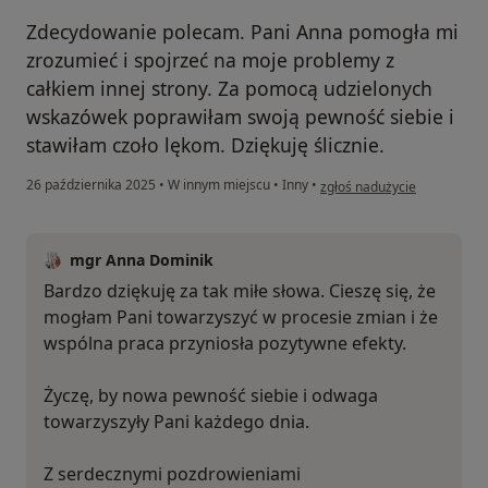
Zdecydowanie polecam. Pani Anna pomogła mi
zrozumieć i spojrzeć na moje problemy z
całkiem innej strony. Za pomocą udzielonych
wskazówek poprawiłam swoją pewność siebie i
stawiłam czoło lękom. Dziękuję ślicznie.
w opinii użytkownika Agnie
26 października 2025
•
W innym miejscu
•
Inny
•
zgłoś nadużycie
mgr Anna Dominik
Bardzo dziękuję za tak miłe słowa. Cieszę się, że
mogłam Pani towarzyszyć w procesie zmian i że
wspólna praca przyniosła pozytywne efekty.
Życzę, by nowa pewność siebie i odwaga
towarzyszyły Pani każdego dnia.
Z serdecznymi pozdrowieniami