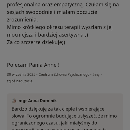
profesjonalna oraz empatyczną. Czułam się na
sesjach swobodnie i mialam poczucie
zrozumienia.
Mimo krótkiego okresu terapii wyszłam z jej
mocniejsza i bardziej asertywna ;)
Za co szczerze dziękuję;)
Polecam Pania Anne !
30 września 2025
•
Centrum Zdrowia Psychicznego
•
Inny
•
w opinii użytkownika Agnieszka Misiołowska
zgłoś nadużycie
mgr Anna Dominik
Bardzo dziękuję za tak ciepłe i wspierające
słowa! To ogromnie budujące usłyszeć, że mimo
ograniczonego czasu, jaki miałyśmy do
dyspozycji, nasza wspólna praca przyniosła