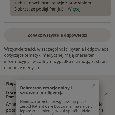
siebie, innych oraz relacje z otoczeniem.
Dobrze, że podjął Pan już…
Więcej
Zobacz wszystkie odpowiedzi
Wszystkie treści, w szczególności pytania i odpowiedzi,
dotyczące tematyki medycznej mają charakter
informacyjny i w żadnym wypadku nie mogą zastąpić
diagnozy medycznej.
Najczęściej zadawane pytania
Dobrostan emocjonalny i
Jaki jest zakres porad oferowanych przez Anna
sztuczna inteligencja
Dominik?
Niniejsza ankieta, przygotowana przez
Anna Dominik to psycholog, psychoterapeuta. Na
zespół Patient Care Doctoralia, ma na celu
podstawie swojego doświadczenia i wykształcenia
lepsze zrozumienie, w jaki sposób ludzie