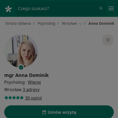
Me
Czego szukasz?
Strona Główna
Psycholog
Wrocław
Anna Dominik
Zmień miasto
mgr
Anna Dominik
O specjalizacjach
Psycholog
·
Więcej
Wrocław
3 adresy
30 opinii
Umów wizytę