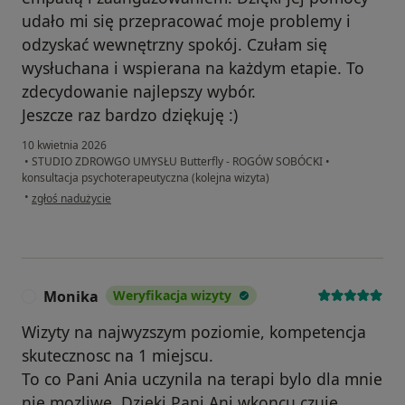
udało mi się przepracować moje problemy i
odzyskać wewnętrzny spokój. Czułam się
wysłuchana i wspierana na każdym etapie. To
zdecydowanie najlepszy wybór.
Jeszcze raz bardzo dziękuję :)
10 kwietnia 2026
•
STUDIO ZDROWGO UMYSŁU Butterfly - ROGÓW SOBÓCKI
•
konsultacja psychoterapeutyczna (kolejna wizyta)
w opinii użytkownika Daria
•
zgłoś nadużycie
Monika
Weryfikacja wizyty
M
Wizyty na najwyzszym poziomie, kompetencja
skutecznosc na 1 miejscu.
To co Pani Ania uczynila na terapi bylo dla mnie
nie mozliwe. Dzieki Pani Ani wkoncu czuje