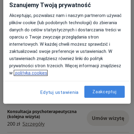
Szanujemy Twoją prywatność
Konsultacja psychologiczna
Umów wizytę
200 zł
Szczegóły
Akceptując, pozwalasz nam i naszym partnerom używać
plików cookie (lub podobnych technologii) do zbierania
danych do celów statystycznych i dostarczania treści w
Konsultacja psychoterapeutyczna
Umów wizytę
oparciu o Twoje zwyczaje przeglądania stron
200 zł
Szczegóły
internetowych. W każdej chwili możesz sprawdzić i
zaktualizować swoje preferencje w ustawieniach. W
Konsultacja psychoterapeutyczna
ustawieniach znajdziesz również linki do polityk
(pierwsza wizyta)
Umów wizytę
prywatności stron trzecich. Więcej informacji znajdziesz
200 zł
Szczegóły
w
polityka cookies
Konsultacja online
Umów wizytę
Zaakceptuj
Edytuj ustawienia
200 zł
Szczegóły
Konsultacja psychoterapeutyczna
(kolejna wizyta)
Umów wizytę
200 zł
Szczegóły