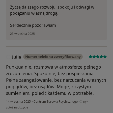
Życzę dalszego rozwoju, spokoju i odwagi w
podążaniu własną drogą.
Serdecznie pozdrawiam
23 września 2025
Julia
Numer telefonu zweryfikowany
J
Punktualnie, rozmowa w atmosferze pełnego
zrozumienia. Spokojnie, bez pospieszania.
Pełne zaangażowanie, bez narzucania własnych
poglądów, bez osądów. Mogę, z czystym
sumieniem, polecić każdemu w potrzebie.
14 września 2025
•
Centrum Zdrowia Psychicznego
•
Inny
•
w opinii użytkownika Julia
zgłoś nadużycie