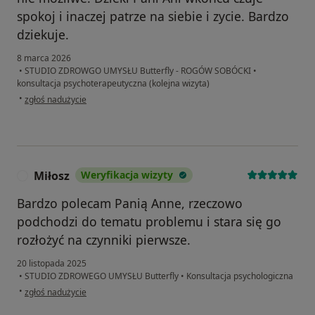
spokoj i inaczej patrze na siebie i zycie. Bardzo
dziekuje.
8 marca 2026
•
STUDIO ZDROWGO UMYSŁU Butterfly - ROGÓW SOBÓCKI
•
konsultacja psychoterapeutyczna (kolejna wizyta)
w opinii użytkownika Monika
•
zgłoś nadużycie
Miłosz
Weryfikacja wizyty
M
Bardzo polecam Panią Anne, rzeczowo
podchodzi do tematu problemu i stara się go
rozłożyć na czynniki pierwsze.
20 listopada 2025
•
STUDIO ZDROWEGO UMYSŁU Butterfly
•
Konsultacja psychologiczna
w opinii użytkownika Miłosz
•
zgłoś nadużycie