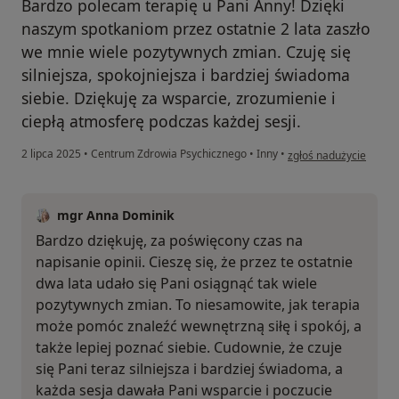
Bardzo polecam terapię u Pani Anny! Dzięki
naszym spotkaniom przez ostatnie 2 lata zaszło
we mnie wiele pozytywnych zmian. Czuję się
silniejsza, spokojniejsza i bardziej świadoma
siebie. Dziękuję za wsparcie, zrozumienie i
ciepłą atmosferę podczas każdej sesji.
w opinii użytkownika 
2 lipca 2025
•
Centrum Zdrowia Psychicznego
•
Inny
•
zgłoś nadużycie
mgr Anna Dominik
Bardzo dziękuję, za poświęcony czas na
napisanie opinii. Cieszę się, że przez te ostatnie
dwa lata udało się Pani osiągnąć tak wiele
pozytywnych zmian. To niesamowite, jak terapia
może pomóc znaleźć wewnętrzną siłę i spokój, a
także lepiej poznać siebie. Cudownie, że czuje
się Pani teraz silniejsza i bardziej świadoma, a
każda sesja dawała Pani wsparcie i poczucie