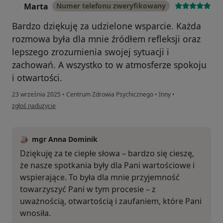
Marta
Numer telefonu zweryfikowany
M
Bardzo dziękuję za udzielone wsparcie. Każda
rozmowa była dla mnie źródłem refleksji oraz
lepszego zrozumienia swojej sytuacji i
zachowań. A wszystko to w atmosferze spokoju
i otwartości.
23 września 2025
•
Centrum Zdrowia Psychicznego
•
Inny
•
w opinii użytkownika Marta
zgłoś nadużycie
mgr Anna Dominik
Dziękuję za te ciepłe słowa – bardzo się cieszę,
że nasze spotkania były dla Pani wartościowe i
wspierające. To była dla mnie przyjemność
towarzyszyć Pani w tym procesie – z
uważnością, otwartością i zaufaniem, które Pani
wnosiła.