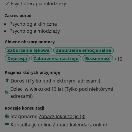
Psychoterapia młodzieży
OTO 5 PROSTYCH POWODÓW DLA KTÓRYCH MOGĘ
BYĆ DLA CIEBIE DOBRYM TERAPEUTĄ:
Zakres porad
Psychologia kliniczna
1) PEŁNA PASJI I ZAANGAŻOWANIA
Psychologia młodzieży
Uwielbiam oglądać “błysk w oku” osób z którymi
Główne obszary pomocy
współpracuje i razem z nimi cieszyć się ich sukcesami.
Zaburzenia lękowe
Zaburzenia emocjonalne
a11y
Depresja
Zaburzenia nastroju
Bezsenność
+10
2) AUTENTYCZNA, EMPATYCZNA I SZCZERA
Pacjenci których przyjmuję
Cenię sobie kontakt z drugim człowiekiem, niezależnie
Dorośli (Tylko pod niektórymi adresami)
od jego sytuacji życiowej, wyznawanych wartości czy
Dzieci w wieku od 13 lat (Tylko pod niektórymi
pozycji społecznej.
adresami)
3) WZAJEMNE DOPASOWANIE
Rodzaje konsultacji
Stacjonarne
Zobacz lokalizacje (3)
Twoje poczucie komfortu jest jednym z najsilniejszych
predyktorów “sukcesu” terapii. Zawsze na koniec
Konsultacje online
Zobacz kalendarz online
pierwszego spotkania, zaznaczam pacjentom, jak