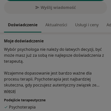
Wyślij wiadomość
Doświadczenie
Aktualności
Usługi i ceny
Ad
Moje doświadczenie
Wybór psychologa nie należy do łatwych decyzji, być
może masz już za sobą nie najlepsze doświadczenia z
terapeutą.
Wzajemne dopasowanie jest bardzo ważne dla
procesu terapii. Psychoterapia jest najbardziej
skuteczna, gdy poczujesz autentyczny związek ze
O mnie
swoim terapeutą, co potwierdzają również badania.
więcej
Podejście terapeutyczne
Czy ja będę dla Ciebie dobrym terapeutą?
Psychoterapia