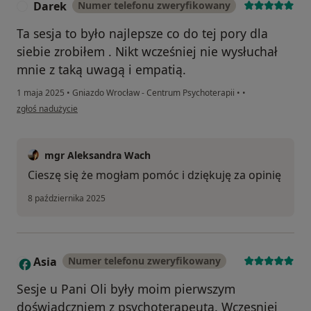
Darek
Numer telefonu zweryfikowany
D
Ta sesja to było najlepsze co do tej pory dla
siebie zrobiłem . Nikt wcześniej nie wysłuchał
mnie z taką uwagą i empatią.
1 maja 2025
•
Gniazdo Wrocław - Centrum Psychoterapii
•
•
w opinii użytkownika Darek
zgłoś nadużycie
mgr Aleksandra Wach
Cieszę się że mogłam pomóc i dziękuję za opinię
8 października 2025
Asia
Numer telefonu zweryfikowany
A
Sesje u Pani Oli były moim pierwszym
doświadczniem z psychoterapeutą. Wczesniej