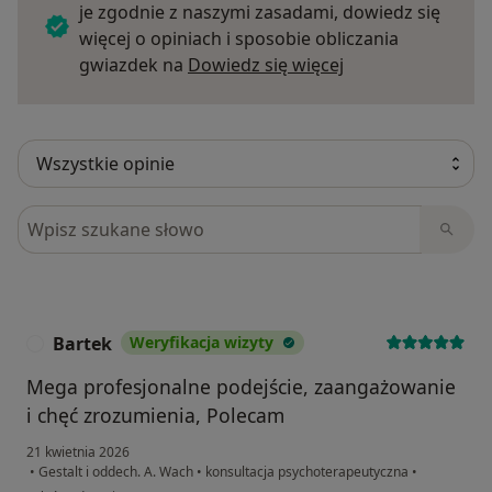
je zgodnie z naszymi zasadami, dowiedz się
więcej o opiniach i sposobie obliczania
Dowiedz się więce
gwiazdek na
Dowiedz się więcej
Szukaj w opiniach
Bartek
Weryfikacja wizyty
B
Mega profesjonalne podejście, zaangażowanie
i chęć zrozumienia, Polecam
21 kwietnia 2026
•
Gestalt i oddech. A. Wach
•
konsultacja psychoterapeutyczna
•
w opinii użytkownika Bartek