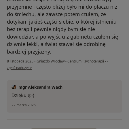
przyjemne i często bliżej było mi do płaczu niż
do śmiechu, ale zawsze potem czułem, że
dotykam jakieś części siebie, o której istnieniu
bez terapii pewnie nigdy bym się nie
dowiedział, a po wyjściu z gabinetu czułem się
dziwnie lekki, a świat stawał się odrobinę
bardziej przyjazny.
8 listopada 2025
•
Gniazdo Wrocław - Centrum Psychoterapii
•
•
w opinii użytkownika Marcin K.
zgłoś nadużycie
mgr Aleksandra Wach
Dziękuję:-)
22 marca 2026