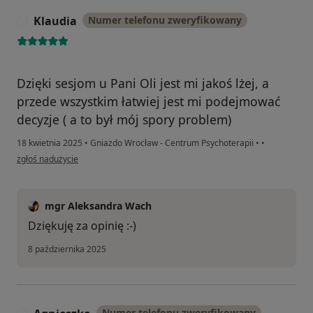
Klaudia
Numer telefonu zweryfikowany
K
Dzięki sesjom u Pani Oli jest mi jakoś lżej, a
przede wszystkim łatwiej jest mi podejmować
decyzje ( a to był mój spory problem)
18 kwietnia 2025
•
Gniazdo Wrocław - Centrum Psychoterapii
•
•
w opinii użytkownika Klaudia
zgłoś nadużycie
mgr Aleksandra Wach
Dziękuję za opinię :-)
8 października 2025
Numer telefonu zweryfikowany