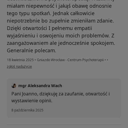
miałam niepewność i jakąś obawę odnosnie
tego typu spotkań. Jednak całkowicie
niepotrzebnie bo zupełnie zmieniłam zdanie.
Dzięki otwartości I pełnemu empatii
wyjaśnieniu i oswojeniu moich problemów. Z
zaangażowaniem ale jednocześnie spokojem.
Generalnie polecam.
18 kwietnia 2025
•
Gniazdo Wrocław - Centrum Psychoterapii
•
•
w opinii użytkownika Asia
zgłoś nadużycie
mgr Aleksandra Wach
Pani Joanno, dziękuję za zaufanie, otwartość i
wystawienie opinii.
8 października 2025