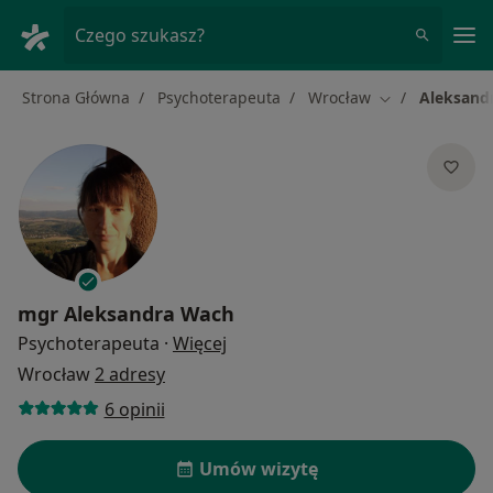
Me
Czego szukasz?
Strona Główna
Psychoterapeuta
Wrocław
Aleksand
Zmień miasto
mgr
Aleksandra Wach
O specjalizacjach
Psychoterapeuta
·
Więcej
Wrocław
2 adresy
6 opinii
Umów wizytę