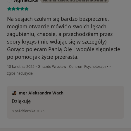
Agnieszka
A
Na sesjach czułam się bardzo bezpiecznie,
mogłam otwarcie mówić o swoich lękach,
zagubieniu, chaosie, a przechodziłam przez
spory kryzys ( nie wdając się w szczegóły)
Gorąco polecam Panią Olę i wogóle sięgniecie
po pomoc jak życie przerasta.
18 kwietnia 2025
•
Gniazdo Wrocław - Centrum Psychoterapii
•
•
w opinii użytkownika Agnieszka
zgłoś nadużycie
mgr Aleksandra Wach
Dziękuję
8 października 2025