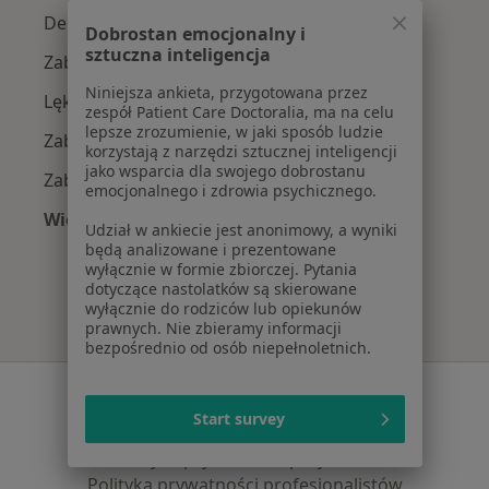
Depresja w Wrocławiu
Dobrostan emocjonalny i
sztuczna inteligencja
Zaburzenia lękowe w Wrocławiu
Niniejsza ankieta, przygotowana przez
Lęki w Wrocławiu
zespół Patient Care Doctoralia, ma na celu
lepsze zrozumienie, w jaki sposób ludzie
Zaburzenia nastroju w Wrocławiu
korzystają z narzędzi sztucznej inteligencji
jako wsparcia dla swojego dobrostanu
Zaburzenia emocjonalne w Wrocławiu
emocjonalnego i zdrowia psychicznego.
Więcej (15)
Udział w ankiecie jest anonimowy, a wyniki
Więcej w kategorii: Najczęście leczone chorob
będą analizowane i prezentowane
wyłącznie w formie zbiorczej. Pytania
dotyczące nastolatków są skierowane
wyłącznie do rodziców lub opiekunów
prawnych. Nie zbieramy informacji
bezpośrednio od osób niepełnoletnich.
Serwis
Start survey
Regulamin
Polityka prywatności pacjentów
Polityka prywatności profesjonalistów