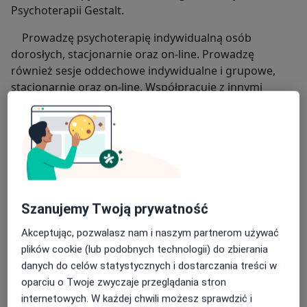
Psychoterapii Gestalt.
Prowadzę psychoterapię indywidualną osób
dorosłych, stacjonarnie oraz on-line. Prowadzę
również sesje oddechowe indywidualne i grupowe,
stacjonarnie oraz on-line. Współpracuję z innymi
terapeutami w ramach warsztatów rozwojowych.
Obszary pracy:
Poprawa jakości życia, rozwój
Regulacja emocji
Szanujemy Twoją prywatność
Problemy w relacjach
Akceptując, pozwalasz nam i naszym partnerom używać
plików cookie (lub podobnych technologii) do zbierania
Problemy w obszarach zawodowych
danych do celów statystycznych i dostarczania treści w
Zaburzenia lękowe i nastroju
oparciu o Twoje zwyczaje przeglądania stron
internetowych. W każdej chwili możesz sprawdzić i
Zaburzenia depresyjne