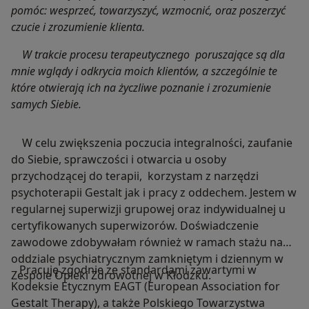
pomóc: wesprzeć, towarzyszyć, wzmocnić, oraz poszerzyć
czucie i zrozumienie klienta.
W trakcie procesu terapeutycznego poruszające są dla
mnie wglądy i odkrycia moich klientów, a szczególnie te
które otwierają ich na życzliwe poznanie i zrozumienie
samych Siebie.
W celu zwiększenia poczucia integralności, zaufanie
do Siebie, sprawczości i otwarcia u osoby
przychodzącej do terapii, korzystam z narzędzi
psychoterapii Gestalt jak i pracy z oddechem. Jestem w
regularnej superwizji grupowej oraz indywidualnej u
certyfikowanych superwizorów. Doświadczenie
zawodowe zdobywałam również w ramach stażu na
oddziale psychiatrycznym zamkniętym i dziennym w
Pracuję zgodnie ze standardami zawartymi w
Zespole Opieki Zdrowotnej w Kłodzku.
Kodeksie Etycznym EAGT (European Association for
Gestalt Therapy), a także Polskiego Towarzystwa