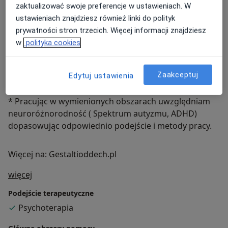
zaktualizować swoje preferencje w ustawieniach. W
ustawieniach znajdziesz również linki do polityk
Wsparcie, Interwencja kryzysowa (trudne zmiany
prywatności stron trzecich. Więcej informacji znajdziesz
życiowe, traumy, straty) Przewlekły stres
w
polityka cookies
Wsparcie okołoporodowe, wczesno macierzyńskie
Objawy psychosomatyczne
Zaakceptuj
Edytuj ustawienia
* Pracując w wymienionych obszarach uwzględniam
neuroróżnorodność ( Spektrum autyzmu, ADHD)
dopasowując odpowiednio podejście i metody pracy.
Więcej na: Gestaltioddech.pl
O mnie
więcej
Podejście terapeutyczne
Psychoterapia