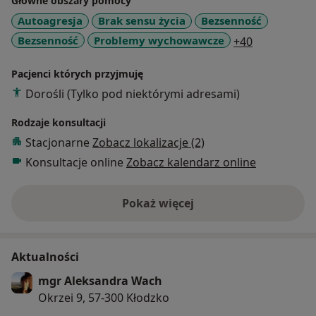
Główne obszary pomocy
Autoagresja
Brak sensu życia
Bezsenność
a11y_sr_mo
Bezsenność
Problemy wychowawcze
+40
Pacjenci których przyjmuję
Dorośli (Tylko pod niektórymi adresami)
Rodzaje konsultacji
Stacjonarne
Zobacz lokalizacje (2)
Konsultacje online
Zobacz kalendarz online
Pokaż więcej
o doświadczeniu
Aktualności
mgr Aleksandra Wach
Okrzei 9, 57-300 Kłodzko