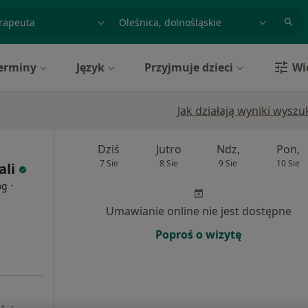
acja, badanie lub nazwisko
miasto lub dzielnica
erminy
Język
Przyjmuje dzieci
Wi
Jak działają wyniki wysz
Dziś
Jutro
Ndz,
Pon,
7 Sie
8 Sie
9 Sie
10 Sie
li
·
og
Umawianie online nie jest dostępne
Poproś o wizytę