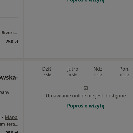
Joanna Szypuła psychoterapeuta, psycholog Brzezinki gmina Jelcz-Laskowice
250 zł
Dziś
Jutro
Ndz,
Pon,
7 Sie
8 Sie
9 Sie
10 Sie
owska-
·
owany
Umawianie online nie jest dostępne
Poproś o wizytę
i
•
Mapa
Kamieniec Wrocławski - Wrocławskie Centrum Terapii Krótkoterminowej Mahat Izabela Cytrowska-Trela