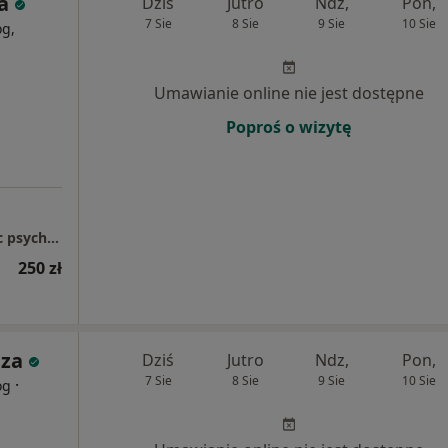
a
Dziś
Jutro
Ndz,
Pon,
7 Sie
8 Sie
9 Sie
10 Sie
og,
Umawianie online nie jest dostępne
Poproś o wizytę
"Gabinet Zdrowych Myśli" Wsparcie i pomoc psychologiczno - terapeutyczna
250 zł
aza
Dziś
Jutro
Ndz,
Pon,
7 Sie
8 Sie
9 Sie
10 Sie
·
og