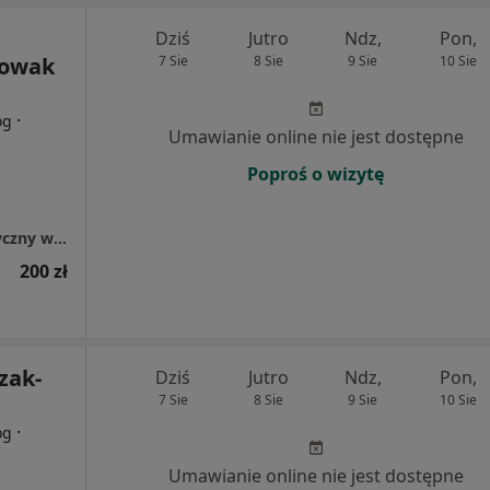
Dziś
Jutro
Ndz,
Pon,
Nowak
7 Sie
8 Sie
9 Sie
10 Sie
·
og
Umawianie online nie jest dostępne
Poproś o wizytę
SEMPER Gabinet Psychologiczno - Terapeutyczny w Oleśnicy
200 zł
zak-
Dziś
Jutro
Ndz,
Pon,
7 Sie
8 Sie
9 Sie
10 Sie
·
og
Umawianie online nie jest dostępne