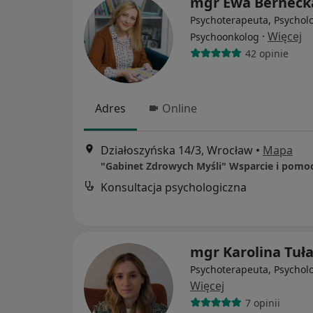
mgr Ewa Berneck
Psychoterapeuta, Psychol
·
Więcej
Psychoonkolog
42 opinie
Adres
Online
Działoszyńska 14/3, Wrocław
•
Mapa
Konsultacja psychologiczna
mgr Karolina Tuł
Psychoterapeuta, Psychol
Więcej
7 opinii