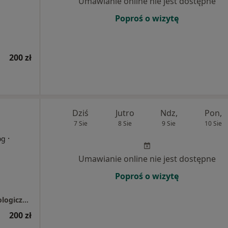
Umawianie online nie jest dostępne
Poproś o wizytę
200 zł
Dziś
Jutro
Ndz,
Pon,
7 Sie
8 Sie
9 Sie
10 Sie
·
og
Umawianie online nie jest dostępne
Poproś o wizytę
Food-Mood - Specjalistyczny Gabinet Psychologiczno-Psychoterapeutyczny "PsychoGadki" Małgorzata Peterson
200 zł