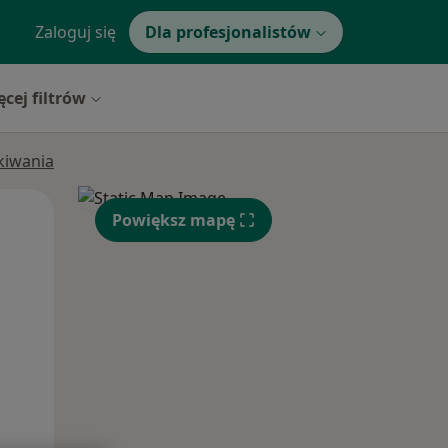
Zaloguj się
Dla profesjonalistów
ęcej filtrów
ukiwania
Wt,
Śr,
Czw,
Powiększ mapę
11 Sie
12 Sie
13 Sie