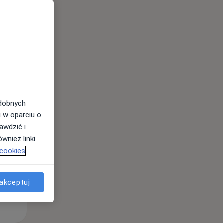
Wt,
Śr,
Czw,
11 Sie
12 Sie
13 Sie
odobnych
i w oparciu o
awdzić i
wnież linki
 cookies
akceptuj