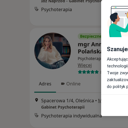
Idź Naprzód - Gabinet Psychologiczny w Ole
Psychoterapia
Bezpieczne płatności
mgr Anna Kowska
Szanuje
Polańska
Psychoterapeuta, Psychol
Akceptując
Więcej
technologii
8 opinii
Twoje zwyc
zaktualizo
Adres
Online
do polityk 
Spacerowa 1/4, Oleśnica
•
Mapa
Gabinet Psychoterapii
Psychoterapia indywidualna