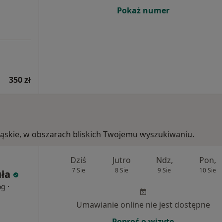
Pokaż numer
350 zł
ośląskie, w obszarach bliskich Twojemu wyszukiwaniu.
Dziś
Jutro
Ndz,
Pon,
7 Sie
8 Sie
9 Sie
10 Sie
ła
·
og
Umawianie online nie jest dostępne
Poproś o wizytę