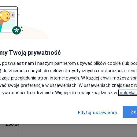
śnicy
250 zł
Dziś
Jutro
Ndz,
Pon,
7 Sie
8 Sie
9 Sie
10 Sie
 -
my Twoją prywatność
·
og
, pozwalasz nam i naszym partnerom używać plików cookie (lub p
Umawianie online nie jest dostępne
) do zbierania danych do celów statystycznych i dostarczania treśc
Poproś o wizytę
zaje przeglądania stron internetowych. W każdej chwili możesz spr
wać swoje preferencje w ustawieniach. W ustawieniach znajdziesz ró
prywatności stron trzecich. Więcej informacji znajdziesz w
polityka
Za
Edytuj ustawienia
230 zł