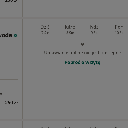
250 zł
Dziś
Jutro
Ndz,
Pon,
7 Sie
8 Sie
9 Sie
10 Sie
woda
Umawianie online nie jest dostępne
Poproś o wizytę
w
250 zł