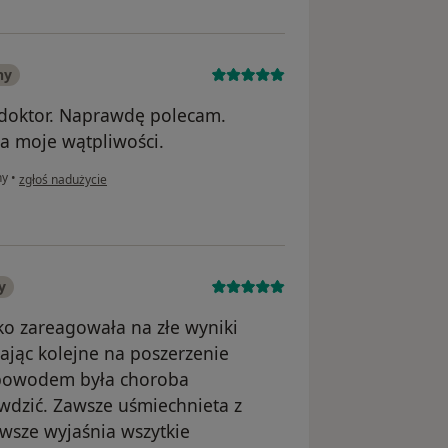
ny
 doktor. Naprawdę polecam.
ła moje wątpliwości.
w opinii użytkownika Anonim
ny
•
zgłoś nadużycie
y
ko zareagowała na złe wyniki
dając kolejne na poszerzenie
 powodem była choroba
awdzić. Zawsze uśmiechnieta z
wsze wyjaśnia wszytkie