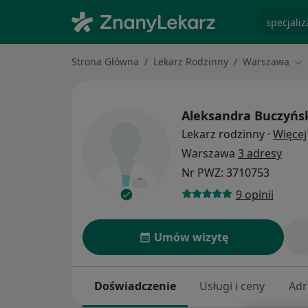
specjaliz
Strona Główna
Lekarz Rodzinny
Warszawa
Zm
Aleksandra Buczyń
Lekarz rodzinny
·
Więcej
Warszawa
3 adresy
Nr PWZ: 3710753
9 opinii
Umów wizytę
Doświadczenie
Usługi i ceny
Adr