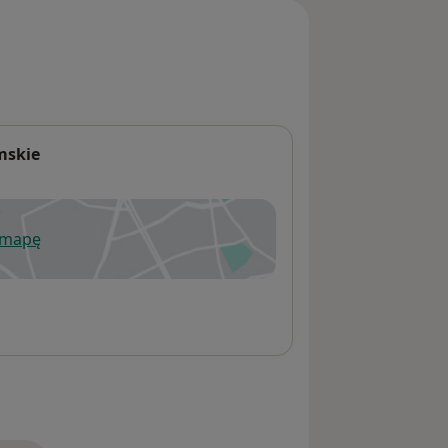
mskie
 mapę
wiera się w nowej karcie