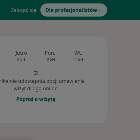
Zaloguj się
Dla profesjonalistów
Jutro
Pon,
Wt,
Śr,
Czw
9 Sie
10 Sie
11 Sie
12 Sie
13 Si
inika nie udostępnia opcji umawiania
wizyt drogą online
Poproś o wizytę