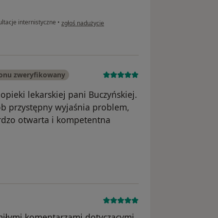
w opinii użytkownika Kasia P
ltacje internistyczne
•
zgłoś nadużycie
fonu zweryfikowany
ieki lekarskiej pani Buczyńskiej.
ób przystępny wyjaśnia problem,
ardzo otwarta i kompetentna
unięte
 miłymi komentarzami dotyczącymi