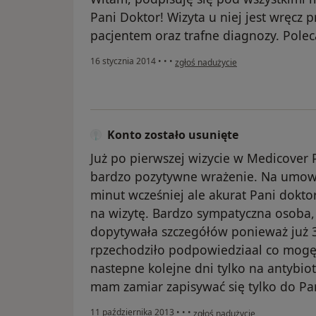
Pani Doktor! Wizyta u niej jest wręcz 
pacjentem oraz trafne diagnozy. Pole
w opinii użytkownika Konto zostało 
16 stycznia 2014
•
•
•
zgłoś nadużycie
Konto zostało usunięte
Już po pierwszej wizycie w Medicover
bardzo pozytywne wrażenie. Na umowi
minut wcześniej ale akurat Pani dokto
na wizytę. Bardzo sympatyczna osoba,
dopytywała szczegółów ponieważ już 3
rpzechodziło podpowiedziaal co mogę 
nastepne kolejne dni tylko na antybio
mam zamiar zapisywać się tylko do Pan
w opinii użytkownika Konto zost
11 października 2013
•
•
•
zgłoś nadużycie