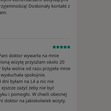
przyjemnością! Doskonały kontakt z
cam.
usunięte
 Pani doktor wywarła na mnie
oną wizytę przyszlam około 20
r była wolna od razu przyjeła mnie
 wysłuchała spokojnie,
 dni byłam na L4 a nic nie
ejszcze zażyć żeby nie być
tyku i pomogło. W chwili obecnej
i doktor na jakiekolwiek wizyty.
ało usunięte