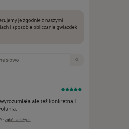
rujemy je zgodnie z naszymi
iach i sposobie obliczania gwiazdek
ięcej o opiniach
niach
wyrozumiała ale też konkretna i
ołania.
w opinii użytkownika NK
ny
•
zgłoś nadużycie