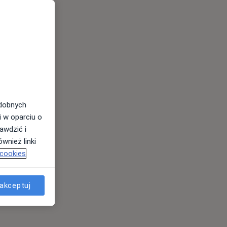
odobnych
i w oparciu o
awdzić i
wnież linki
 cookies
akceptuj