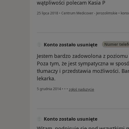
wątpliwości polecam Kasia P
25 lipca 2018
•
Centrum Medicover - Jerozolimskie
•
konsu
Konto zostało usunięte
Numer tele
Jestem bardzo zadowolona z poziomu op
Poza tym, że jest sympatyczna w spos
tłumaczy i przedstawia możliwości. B
lekarka.
w opinii użytkownika Konto zostało us
5 grudnia 2014
•
•
•
zgłoś nadużycie
Konto zostało usunięte
Witam, podpisuję się pod wszystkimi