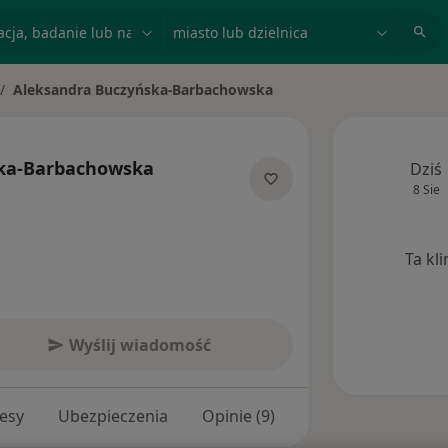
acja, badanie lub nazwisko
miasto lub dzielnica
Aleksandra Buczyńska-Barbachowska
ień miasto
ska-Barbachowska
Dziś
8 Sie
O specjalizacjach
Ta kl
Wyślij wiadomość
esy
Ubezpieczenia
Opinie (9)