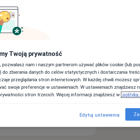
my Twoją prywatność
, pozwalasz nam i naszym partnerom używać plików cookie (lub p
Umów wizytę
) do zbierania danych do celów statystycznych i dostarczania treśc
zaje przeglądania stron internetowych. W każdej chwili możesz spr
wać swoje preferencje w ustawieniach. W ustawieniach znajdziesz ró
prywatności stron trzecich. Więcej informacji znajdziesz w
polityka
Za
Edytuj ustawienia