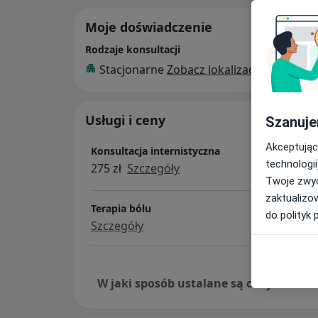
Moje doświadczenie
Rodzaje konsultacji
Stacjonarne
Zobacz lokalizacje (1)
Usługi i ceny
Szanuje
Akceptując
Konsultacja internistyczna
technologii
275 zł
Szczegóły
Twoje zwyc
zaktualizo
Terapia bólu
do polityk 
Szczegóły
W jaki sposób ustalane są ceny?