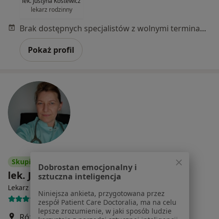
lek. Justyna Kostewicz
lekarz rodzinny
Brak dostępnych specjalistów z wolnymi terminami w tym centrum medycznym.
Pokaż profil
Skupienie na pacjencie
Dobrostan emocjonalny i
lek. Joanna Gieniusz-Pękalska
sztuczna inteligencja
·
Więcej
Lekarz rodzinny
Niniejsza ankieta, przygotowana przez
53 opinie
zespół Patient Care Doctoralia, ma na celu
lepsze zrozumienie, w jaki sposób ludzie
Różana 24, Ząbki
•
Mapa