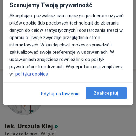
Szanujemy Twoją prywatność
Akceptując, pozwalasz nam i naszym partnerom używać
Koprzywiańska 37, Warszawa
•
Mapa
plików cookie (lub podobnych technologii) do zbierania
Przyjazna Medycyna dla dzieci i dorosłych
danych do celów statystycznych i dostarczania treści w
Konsultacja lekarza rodzinnego
350 zł
oparciu o Twoje zwyczaje przeglądania stron
Specjalista nie oferuje umawiania online pod tym adresem.
internetowych. W każdej chwili możesz sprawdzić i
zaktualizować swoje preferencje w ustawieniach. W
Poproś o wizytę
ustawieniach znajdziesz również linki do polityk
prywatności stron trzecich. Więcej informacji znajdziesz
w
polityka cookies
Zaakceptuj
Edytuj ustawienia
lek. Urszula Klej
·
Więcej
Lekarz rodzinny