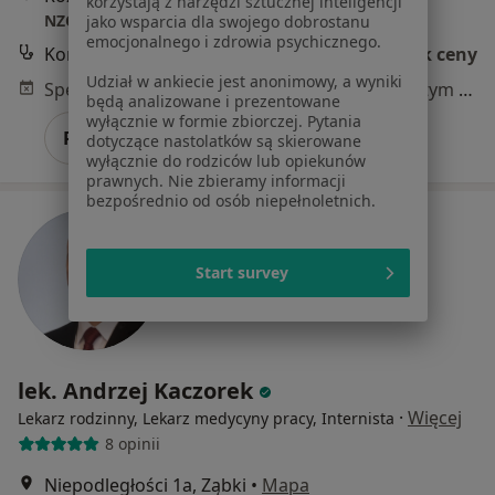
korzystają z narzędzi sztucznej inteligencji
NZOZ LECZYMED
jako wsparcia dla swojego dobrostanu
emocjonalnego i zdrowia psychicznego.
Konsultacja lekarza rodzinnego
Brak ceny
Udział w ankiecie jest anonimowy, a wyniki
Specjalista nie oferuje umawiania online pod tym adresem.
będą analizowane i prezentowane
wyłącznie w formie zbiorczej. Pytania
Poproś o wizytę
dotyczące nastolatków są skierowane
wyłącznie do rodziców lub opiekunów
prawnych. Nie zbieramy informacji
bezpośrednio od osób niepełnoletnich.
Start survey
lek. Andrzej Kaczorek
·
Więcej
Lekarz rodzinny, Lekarz medycyny pracy, Internista
8 opinii
Niepodległości 1a, Ząbki
•
Mapa