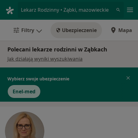
Me
Lekarz Rodzinny • Ząbki, mazowieckie
Filtry
Ubezpieczenie
Mapa
Polecani lekarze rodzinni w Ząbkach
Jak działają wyniki wyszukiwania
Wybierz swoje ubezpieczenie
Enel-med