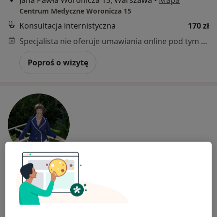
Centrum Medyczne Woronicza 15
Konsultacja internistyczna
170 zł
Specjalista nie oferuje umawiania online pod tym adresem.
Poproś o wizytę
lek. Bożena Ryczkowska
·
Więcej
Lekarz rodzinny, Pediatra
314 opinii
Adres
Online