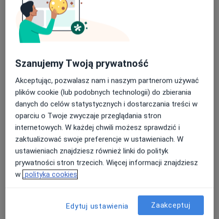
Szanujemy Twoją prywatność
lek. Jacek Gleba
·
Więcej
Lekarz pierwszego kontaktu
Akceptując, pozwalasz nam i naszym partnerom używać
1169 opinii
plików cookie (lub podobnych technologii) do zbierania
danych do celów statystycznych i dostarczania treści w
Pokorna 2/U2, Warszawa
•
Mapa
oparciu o Twoje zwyczaje przeglądania stron
Centrum Medyczne MDT Medical
internetowych. W każdej chwili możesz sprawdzić i
Akceptuje LUX MED
zaktualizować swoje preferencje w ustawieniach. W
Konsultacja lekarza rodzinnego
od 250 zł
ustawieniach znajdziesz również linki do polityk
prywatności stron trzecich. Więcej informacji znajdziesz
Specjalista nie oferuje umawiania online pod tym adresem.
w
polityka cookies
Poproś o wizytę
Zaakceptuj
Edytuj ustawienia