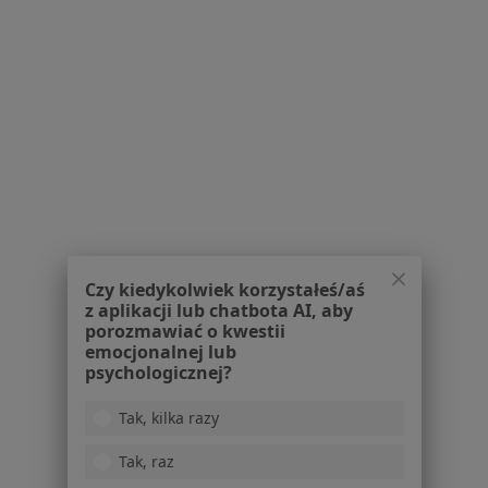
Powiązane wyszukiwania
Specjaliści w ramach LUX MED
Dermatolodzy z LUX MED w Warszawie
Interniści z LUX MED w Warszawie
Lekarze wykonujący zabiegi medycyny estetycznej
z LUX MED w Warszawie
Ginekolodzy z LUX MED w Warszawie
Czy kiedykolwiek korzystałeś/aś
Pediatrzy z LUX MED w Warszawie
z aplikacji lub chatbota AI, aby
porozmawiać o kwestii
Więcej (15)
emocjonalnej lub
Więcej w kategorii: Specjaliści w ramach LUX
psychologicznej?
Najczęście leczone choroby
Tak, kilka razy
Nadciśnienie tętnicze Warszawa
Tak, raz
Choroby układu oddechowego Warszawa