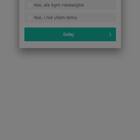
Nie, ale bym rozważył/a
Otyłość Warszawa
Nie, i nie ufam temu
Cukrzyca Warszawa
Infekcje dróg oddechowych Warszawa
Dalej
Więcej (15)
Więcej w kategorii: Najczęście leczone chorob
Strona Główna
Lekarz Rodzinny
Warszawa
Zmień miasto
Zmień mias
Lux Med
Zmień miasto
Serwis
Regulamin