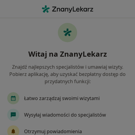
Me
Lekarz Rodzinny • Warszawa, mazowieckie
Filtry
Ubezpieczenie:
LUX MED
20 polecanych lekarzy rodzinnych w
Witaj na ZnanyLekarz
Warszawie z LUX MED
Jak działają wyniki wyszukiwania
Znajdź najlepszych specjalistów i umawiaj wizyty.
Pobierz aplikację, aby uzyskać bezpłatny dostęp do
przydatnych funkcji:
Łatwo zarządzaj swoimi wizytami
Wysyłaj wiadomości do specjalistów
Wyróżniony
Otrzymuj powiadomienia