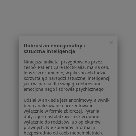
Lekarze rodzinni w Warszawie
Lekarze rodzinni w Piasecznie
Lekarze rodzinni w Legionowie
Lekarze rodzinni w Grodzisku Mazowieckim
Lekarze rodzinni w Mińsku Mazowieckim
Dobrostan emocjonalny i
sztuczna inteligencja
Więcej (14)
Niniejsza ankieta, przygotowana przez
Więcej w kategorii: W pobliżu Konstancina-Jez
zespół Patient Care Doctoralia, ma na celu
lepsze zrozumienie, w jaki sposób ludzie
Najczęstsze schorzenia
korzystają z narzędzi sztucznej inteligencji
Choroby wieku dziecięcego Konstancin-Jeziorna
jako wsparcia dla swojego dobrostanu
emocjonalnego i zdrowia psychicznego.
Choroby układu oddechowego Konstancin-
Udział w ankiecie jest anonimowy, a wyniki
Jeziorna
będą analizowane i prezentowane
wyłącznie w formie zbiorczej. Pytania
Infekcje dróg oddechowych Konstancin-Jeziorna
dotyczące nastolatków są skierowane
wyłącznie do rodziców lub opiekunów
Alergia Konstancin-Jeziorna
prawnych. Nie zbieramy informacji
bezpośrednio od osób niepełnoletnich.
Choroby układu moczowego Konstancin-Jeziorna