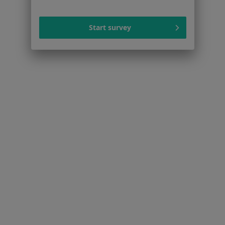
Więcej (15)
Więcej w kategorii: Najczęstsze schorzenia
Start survey
Strona Główna
Lekarz Rodzinny
Zmień miasto
Konstancin-Jeziorna
Zmień miasto
Serwis
Regulamin
Polityka prywatności pacjentów
Polityka prywatności profesjonalistów
Polityka prywatności dla profesjonalistów, których
dane pozyskaliśmy samodzielnie
Polityka cookies