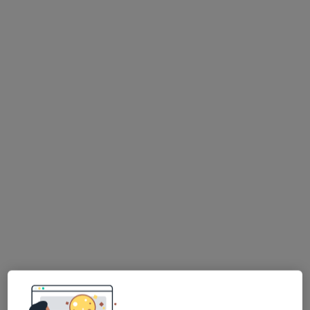
Poproś o wizytę
Krzysztof Kilian
Lekarz rodzinny, Ultrasonografista
9 opinii
Puławska 326, Warszawa
•
Mapa
Centrum Medyczne enel-med - Oddział Puławska
USG jamy brzusznej
349 zł
Specjalista nie oferuje umawiania online pod tym adresem.