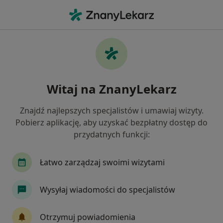
Me
Lekarz Rodzinny • Konstancin-Jeziorna, mazowieckie
Filtry
Ubezpieczenie
Mapa
Polecani lekarze rodzinni w Konstancinie-
Witaj na ZnanyLekarz
Jeziornie
Jak działają wyniki wyszukiwania
Znajdź najlepszych specjalistów i umawiaj wizyty.
Pobierz aplikację, aby uzyskać bezpłatny dostęp do
przydatnych funkcji:
Wybierz swoje ubezpieczenie
NFZ
Allianz
Enel-med
Inter Partner
Łatwo zarządzaj swoimi wizytami
Wysyłaj wiadomości do specjalistów
Otrzymuj powiadomienia