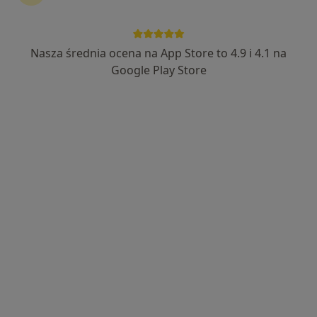
Nasza średnia ocena na App Store to 4.9 i 4.1 na
lek. Karolina Kukułka
Google Play Store
·
Więcej
Lekarz rodzinny
24 opinie
Puławska 326, Warszawa
•
Mapa
Centrum Medyczne enel-med - Oddział Puławska
Konsultacja internistyczna
278 zł
Specjalista nie oferuje umawiania online pod tym adresem.
Poproś o wizytę