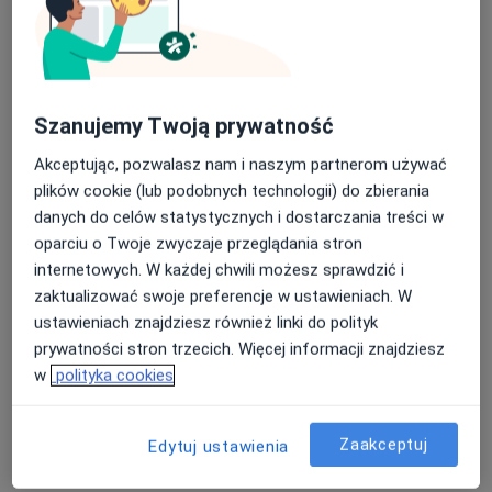
Poproś o wizytę
Szanujemy Twoją prywatność
Akceptując, pozwalasz nam i naszym partnerom używać
plików cookie (lub podobnych technologii) do zbierania
danych do celów statystycznych i dostarczania treści w
oparciu o Twoje zwyczaje przeglądania stron
lek. Maria Pastucha
internetowych. W każdej chwili możesz sprawdzić i
Lekarz rodzinny, Lekarz pierwszego kontaktu
zaktualizować swoje preferencje w ustawieniach. W
1 opinia
ustawieniach znajdziesz również linki do polityk
Belgradzka 48 lok. 7 POZ, Warszawa
•
Mapa
prywatności stron trzecich. Więcej informacji znajdziesz
Medical Center / Serce i Rozum
w
polityka cookies
Konsultacja internistyczna (NFZ)
Darmowa usługa
Specjalista nie oferuje umawiania online pod tym adresem.
Zaakceptuj
Edytuj ustawienia
Poproś o wizytę