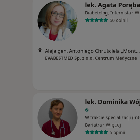
lek. Agata Poręb
·
Wi
Diabetolog, Internista
50 opinii
Aleja gen. Antoniego Chruściela „Montera” 40, Warszawa
EVABESTMED Sp. z o.o. Centrum Medyczne
lek. Dominika Wó
W trakcie specjalizacji (Int
·
Więcej
Bariatra
5 opinii