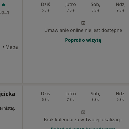
a
Dziś
Jutro
Sob,
Ndz,
6 Sie
7 Sie
8 Sie
9 Sie
ęcej
Umawianie online nie jest dostępne
Poproś o wizytę
•
Mapa
jcicka
Dziś
Jutro
Sob,
Ndz,
6 Sie
7 Sie
8 Sie
9 Sie
ernista),
Brak kalendarza w Twojej lokalizacji.