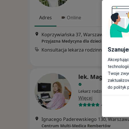
Adres
Online
Koprzywiańska 37, Warszawa
•
Mapa
Przyjazna Medycyna dla dzieci i dorosłych
Szanuje
Konsultacja lekarza rodzinnego
Akceptując
technologii
Twoje zwyc
lek. Magdalena K
zaktualizo
do polityk 
Lekarz rodzinny, Ultrasono
Więcej
49 opinii
Ignacego Paderewskiego 130, Warszaw
Centrum Multi-Medica Rembertów