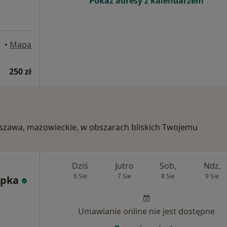
Pokaż adresy z kalendarzem
•
Mapa
250 zł
rszawa, mazowieckie, w obszarach bliskich Twojemu
Dziś
Jutro
Sob,
Ndz,
6 Sie
7 Sie
8 Sie
9 Sie
ępka
Umawianie online nie jest dostępne