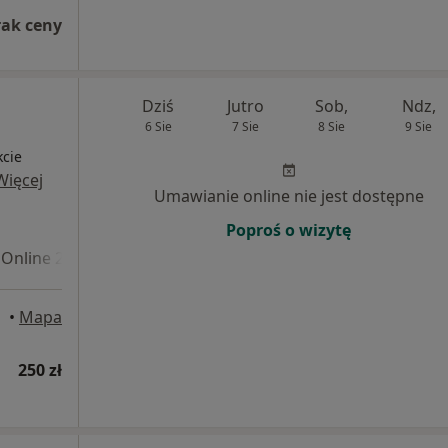
rak ceny
Dziś
Jutro
Sob,
Ndz,
6 Sie
7 Sie
8 Sie
9 Sie
kcie
Więcej
Umawianie online nie jest dostępne
Poproś o wizytę
Online 2
•
Mapa
250 zł