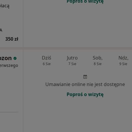
Poproś o wizytę
płacą
3A
350 zł
ozon
Dziś
Jutro
Sob,
Ndz,
6 Sie
7 Sie
8 Sie
9 Sie
ierwszego
Umawianie online nie jest dostępne
Poproś o wizytę