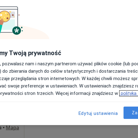
Poproś o wizytę
my Twoją prywatność
350 zł
, pozwalasz nam i naszym partnerom używać plików cookie (lub p
) do zbierania danych do celów statystycznych i dostarczania treśc
zaje przeglądania stron internetowych. W każdej chwili możesz spr
ałuza
Dziś
Jutro
Sob,
Ndz,
wać swoje preferencje w ustawieniach. W ustawieniach znajdziesz ró
6 Sie
7 Sie
8 Sie
9 Sie
prywatności stron trzecich. Więcej informacji znajdziesz w
polityka
·
grafista
Umawianie online nie jest dostępne
Za
Edytuj ustawienia
Poproś o wizytę
a
•
Mapa