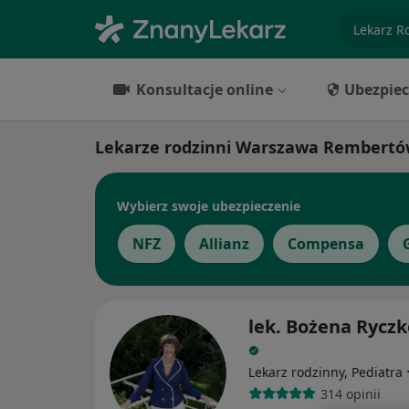
specjaliz
Konsultacje online
Ubezpiec
Lekarze rodzinni Warszawa Rembert
Wybierz swoje ubezpieczenie
NFZ
Allianz
Compensa
lek. Bożena Rycz
Lekarz rodzinny, Pediatra
314 opinii