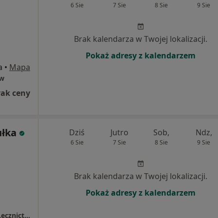
6 Sie
7 Sie
8 Sie
9 Sie
Brak kalendarza w Twojej lokalizacji.
Pokaż adresy z kalendarzem
a
•
Mapa
ów
rak ceny
ułka
Dziś
Jutro
Sob,
Ndz,
6 Sie
7 Sie
8 Sie
9 Sie
Brak kalendarza w Twojej lokalizacji.
Pokaż adresy z kalendarzem
Samodzielny Zespół Publicznych Zakładów Lecznictwa Otwartego Warszawa-Wawer