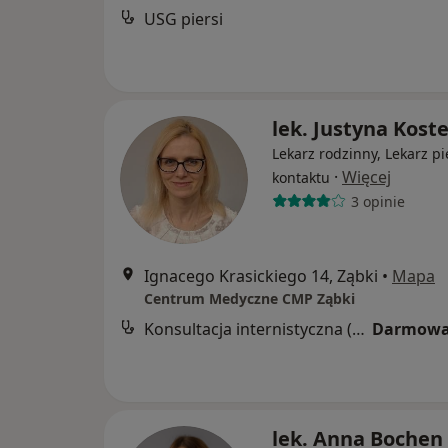
USG piersi
lek. Justyna Kost
Lekarz rodzinny, Lekarz p
·
Więcej
kontaktu
3 opinie
Ignacego Krasickiego 14, Ząbki
•
Mapa
Centrum Medyczne CMP Ząbki
Konsultacja internistyczna (NFZ)
Darmowa
lek. Anna Bochen