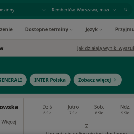
acja, badanie lub nazwisko
miasto lub dzielnica
zenie
Dostępne terminy
Język
Przyjmu
ów
Jak działają wyniki wysz
GENERALI
INTER Polska
Zobacz więcej
kowska
Dziś
Jutro
Sob,
Ndz,
6 Sie
7 Sie
8 Sie
9 Sie
·
Więcej
Umawianie online nie jest dostępne