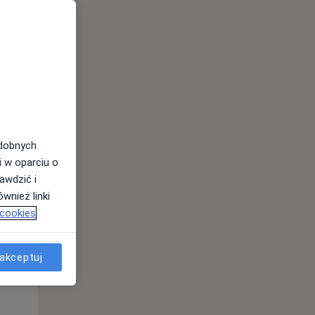
odobnych
i w oparciu o
awdzić i
Pon,
Wt,
Śr,
wnież linki
10 Sie
11 Sie
12 Sie
 cookies
akceptuj