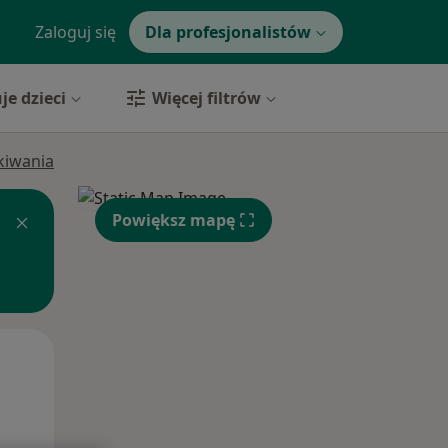
Zaloguj się
Dla profesjonalistów
je dzieci
Więcej filtrów
ukiwania
Powiększ mapę
Pon,
Wt,
Śr,
10 Sie
11 Sie
12 Sie