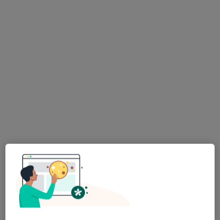
Beata Chada-Messyasz
Lekarz rodzinny, Internista
14 opinii
Wałbrzyska 46, Warszawa
•
Mapa
Centrum Medyczne Damiana Wałbrzyska 46
Konsultacja internistyczna
275 zł
Specjalista nie oferuje umawiania online pod tym adresem.
Poproś o wizytę