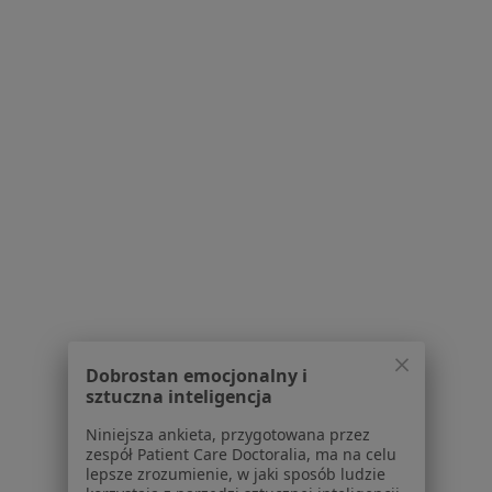
Brak dostępnych specjalistów z wolnymi terminami w tym centrum medycznym.
Pokaż profil
Centrum Medicover Puławska
·
Medycyna rodzinna, Alergologia, Alergologia dziecięca
Dobrostan emocjonalny i
Więcej
sztuczna inteligencja
30 opinii
Niniejsza ankieta, przygotowana przez
zespół Patient Care Doctoralia, ma na celu
Puławska 278, Warszawa
•
Mapa
lepsze zrozumienie, w jaki sposób ludzie