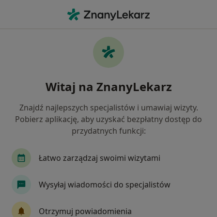
Me
Lekarz Rodzinny • Ursynów, Warszawa, mazowieckie
Filtry
Ubezpieczenie
Mapa
Lekarze rodzinni Warszawa Ursynów
Witaj na ZnanyLekarz
Jak działają wyniki wyszukiwania
Znajdź najlepszych specjalistów i umawiaj wizyty.
Pobierz aplikację, aby uzyskać bezpłatny dostęp do
Wybierz swoje ubezpieczenie
przydatnych funkcji:
NFZ
Allianz
Compensa
Enel-med
Łatwo zarządzaj swoimi wizytami
Wysyłaj wiadomości do specjalistów
Otrzymuj powiadomienia