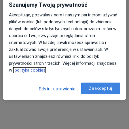
Szanujemy Twoją prywatność
Akceptując, pozwalasz nam i naszym partnerom używać
plików cookie (lub podobnych technologii) do zbierania
danych do celów statystycznych i dostarczania treści w
oparciu o Twoje zwyczaje przeglądania stron
internetowych. W każdej chwili możesz sprawdzić i
zaktualizować swoje preferencje w ustawieniach. W
Bezpieczne płatności
ustawieniach znajdziesz również linki do polityk
dr n. med. Andrzej Marciniak
prywatności stron trzecich. Więcej informacji znajdziesz
·
Więcej
Internista, Diabetolog, Gastrolog
w
polityka cookies
270 opinii
Popularny specjalista: pacjenci chętnie płacą
online
Zaakceptuj
Edytuj ustawienia
Adres 1
Adres 2
Warszawa ul. Braci Wagów 1, Warszawa
•
Mapa
Lekarskie wizyty domowe Warszawa i okolice. Tel