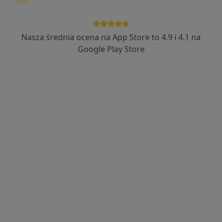
Nasza średnia ocena na App Store to 4.9 i 4.1 na
lek. Karolina Kukułka
Google Play Store
·
Więcej
Lekarz rodzinny
24 opinie
Puławska 326, Warszawa
•
Mapa
Centrum Medyczne enel-med - Oddział Puławska
Konsultacja internistyczna
278 zł
Specjalista nie oferuje umawiania online pod tym adresem.
Poproś o wizytę