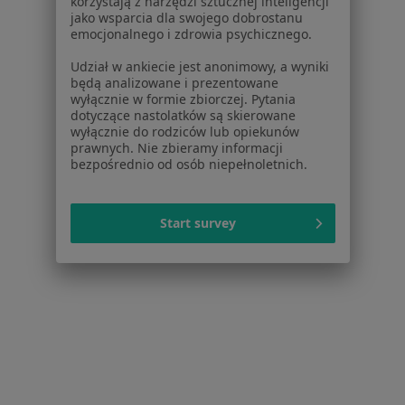
Konsultacja internistyczna
od 275 zł
korzystają z narzędzi sztucznej inteligencji
jako wsparcia dla swojego dobrostanu
emocjonalnego i zdrowia psychicznego.
Udział w ankiecie jest anonimowy, a wyniki
lek. Paulina
będą analizowane i prezentowane
Bronikowska
wyłącznie w formie zbiorczej. Pytania
lekarz rodzinny
dotyczące nastolatków są skierowane
wyłącznie do rodziców lub opiekunów
Brak dostępnych specjalistów z wolnymi terminami w tym centrum medycznym.
prawnych. Nie zbieramy informacji
bezpośrednio od osób niepełnoletnich.
Pokaż profil
Start survey
lek. Martyna Radomska