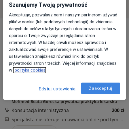
mazowieckie, w obszarach bliskich Twojemu
Szanujemy Twoją prywatność
wyszukiwaniu.
Akceptując, pozwalasz nam i naszym partnerom używać
plików cookie (lub podobnych technologii) do zbierania
danych do celów statystycznych i dostarczania treści w
oparciu o Twoje zwyczaje przeglądania stron
internetowych. W każdej chwili możesz sprawdzić i
zaktualizować swoje preferencje w ustawieniach. W
ustawieniach znajdziesz również linki do polityk
prywatności stron trzecich. Więcej informacji znajdziesz
lek. Beata Górecka
w
polityka cookies
·
Więcej
Lekarz rodzinny, Internista
30 opinii
Zaakceptuj
Edytuj ustawienia
aleja Wojska Polskiego 16, Pruszków
•
Mapa
Mefimed Beata Górecka prywatna praktyka lekarska
Konsultacja internistyczna
200 zł
Specjalista nie oferuje umawiania online pod tym adresem.