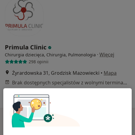
Primula Clinic
·
Więcej
Chirurgia dziecięca, Chirurgia, Pulmonologia
298 opinii
Żyrardowska 31, Grodzisk Mazowiecki
•
Mapa
Brak dostępnych specjalistów z wolnymi terminami w tym centrum medycznym.
Pokaż profil
Dostępni specjaliści
Specjaliści znajdują się poza Grodzisk Mazowiecki,