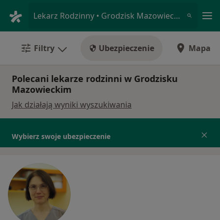
Me
Lekarz Rodzinny • Grodzisk Mazowiecki, mazowieckie
Filtry
Ubezpieczenie
Mapa
Polecani lekarze rodzinni w Grodzisku
Mazowieckim
Jak działają wyniki wyszukiwania
Wybierz swoje ubezpieczenie