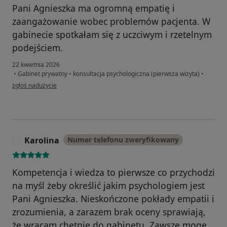
Pani Agnieszka ma ogromną empatię i
zaangażowanie wobec problemów pacjenta. W
gabinecie spotkałam się z uczciwym i rzetelnym
podejściem.
22 kwietnia 2026
•
Gabinet prywatny
•
konsultacja psychologiczna (pierwsza wizyta)
•
w opinii użytkownika Agnieszka
zgłoś nadużycie
Karolina
Numer telefonu zweryfikowany
K
Kompetencja i wiedza to pierwsze co przychodzi
na myśl żeby określić jakim psychologiem jest
Pani Agnieszka. Nieskończone pokłady empatii i
zrozumienia, a zarazem brak oceny sprawiają,
że wracam chętnie do gabinetu. Zawsze mogę