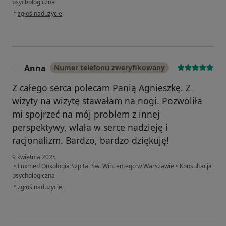
psychologiczna
w opinii użytkownika Bartosz
•
zgłoś nadużycie
Anna
Numer telefonu zweryfikowany
A
Z całego serca polecam Panią Agnieszkę. Z
wizyty na wizytę stawałam na nogi. Pozwoliła
mi spojrzeć na mój problem z innej
perspektywy, wlała w serce nadzieję i
racjonalizm. Bardzo, bardzo dziękuję!
9 kwietnia 2025
•
Luxmed Onkologia Szpital Św. Wincentego w Warszawie
•
Konsultacja
psychologiczna
w opinii użytkownika Anna
•
zgłoś nadużycie