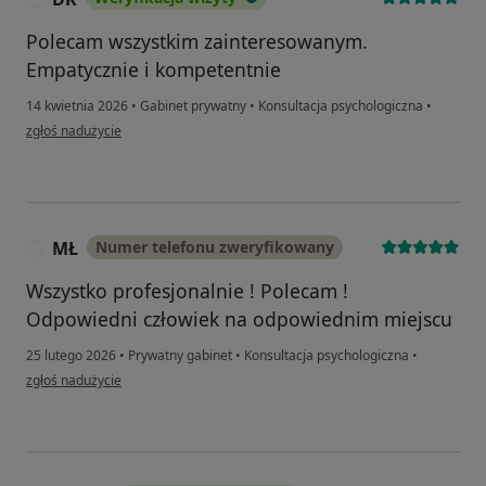
Polecam wszystkim zainteresowanym.
Empatycznie i kompetentnie
14 kwietnia 2026
•
Gabinet prywatny
•
Konsultacja psychologiczna
•
w opinii użytkownika DK
zgłoś nadużycie
MŁ
Numer telefonu zweryfikowany
M
Wszystko profesjonalnie ! Polecam !
Odpowiedni człowiek na odpowiednim miejscu
25 lutego 2026
•
Prywatny gabinet
•
Konsultacja psychologiczna
•
w opinii użytkownika MŁ
zgłoś nadużycie