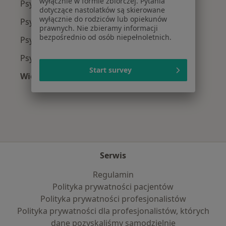
wyłącznie w formie zbiorczej. Pytania
Psycholodzy z Allianz w Warszawie
dotyczące nastolatków są skierowane
wyłącznie do rodziców lub opiekunów
Psycholodzy z INTER Polska w Warszawie
prawnych. Nie zbieramy informacji
bezpośrednio od osób niepełnoletnich.
Psycholodzy z Signal Iduna w Warszawie
Psycholodzy z Compensa w Warszawie
Start survey
Więcej (10)
Więcej w kategorii: Najpopularniejsze ubezpi
Serwis
Regulamin
Polityka prywatności pacjentów
Polityka prywatności profesjonalistów
Polityka prywatności dla profesjonalistów, których
dane pozyskaliśmy samodzielnie