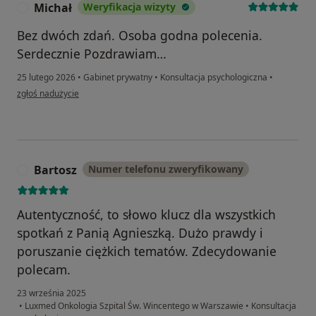
Michał
Weryfikacja wizyty
M
Bez dwóch zdań. Osoba godna polecenia.
Serdecznie Pozdrawiam…
25 lutego 2026
•
Gabinet prywatny
•
Konsultacja psychologiczna
•
w opinii użytkownika Michał
zgłoś nadużycie
Bartosz
Numer telefonu zweryfikowany
B
Autentyczność, to słowo klucz dla wszystkich
spotkań z Panią Agnieszką. Dużo prawdy i
poruszanie ciężkich tematów. Zdecydowanie
polecam.
23 września 2025
•
Luxmed Onkologia Szpital Św. Wincentego w Warszawie
•
Konsultacja