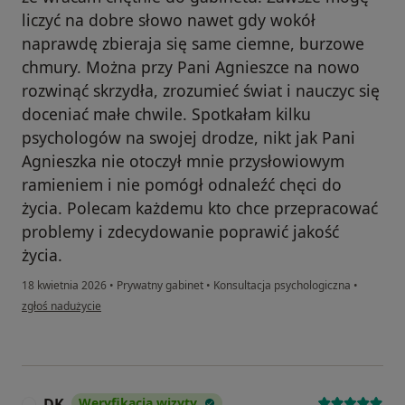
liczyć na dobre słowo nawet gdy wokół
naprawdę zbieraja się same ciemne, burzowe
chmury. Można przy Pani Agnieszce na nowo
rozwinąć skrzydła, zrozumieć świat i nauczyc się
doceniać małe chwile. Spotkałam kilku
psychologów na swojej drodze, nikt jak Pani
Agnieszka nie otoczył mnie przysłowiowym
ramieniem i nie pomógł odnaleźć chęci do
życia. Polecam każdemu kto chce przepracować
problemy i zdecydowanie poprawić jakość
życia.
18 kwietnia 2026
•
Prywatny gabinet
•
Konsultacja psychologiczna
•
w opinii użytkownika Karolina
zgłoś nadużycie
DK
Weryfikacja wizyty
D