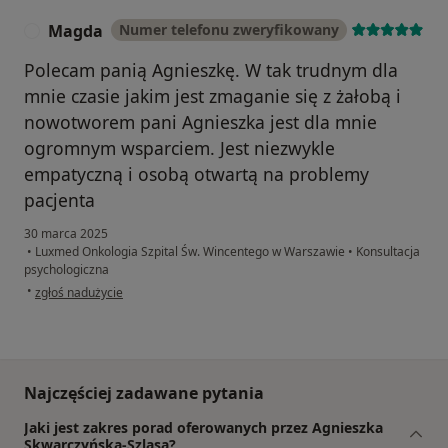
Magda
Numer telefonu zweryfikowany
M
Polecam panią Agnieszkę. W tak trudnym dla
mnie czasie jakim jest zmaganie się z żałobą i
nowotworem pani Agnieszka jest dla mnie
ogromnym wsparciem. Jest niezwykle
empatyczną i osobą otwartą na problemy
pacjenta
30 marca 2025
•
Luxmed Onkologia Szpital Św. Wincentego w Warszawie
•
Konsultacja
psychologiczna
w opinii użytkownika Magda
•
zgłoś nadużycie
Najczęściej zadawane pytania
Jaki jest zakres porad oferowanych przez Agnieszka
Skwarczyńska-Szlasa?