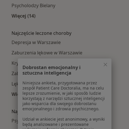
Psycholodzy Bielany
Więcej (14)
Więcej w kategorii: Psycholodzy w pobliżu
Najczęście leczone choroby
Depresja w Warszawie
Zaburzenia lękowe w Warszawie
Kryzys emocjonalny w Warszawie
Dobrostan emocjonalny i
sztuczna inteligencja
Zaburzenia nastroju w Warszawie
Niniejsza ankieta, przygotowana przez
Lęki w Warszawie
zespół Patient Care Doctoralia, ma na celu
lepsze zrozumienie, w jaki sposób ludzie
Więcej (15)
korzystają z narzędzi sztucznej inteligencji
Więcej w kategorii: Najczęście leczone chorob
jako wsparcia dla swojego dobrostanu
emocjonalnego i zdrowia psychicznego.
Najpopularniejsze ubezpieczenia
Udział w ankiecie jest anonimowy, a wyniki
Psycholodzy z Medicover w Warszawie
będą analizowane i prezentowane