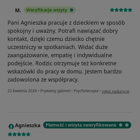
M.
Weryfikacja wizyty
M
Pani Agnieszka pracuje z dzieckiem w sposób
spokojny i uważny. Potrafi nawiązać dobry
kontakt, dzięki czemu dziecko chętnie
uczestniczy w spotkaniach. Widać duże
zaangażowanie, empatię i indywidualne
podejście. Rodzic otrzymuje też konkretne
wskazówki do pracy w domu. Jestem bardzo
zadowolona ze współpracy.
w opinii użytkownika 
22 kwietnia 2026
•
Prywatny gabinet
•
Psychoterapia
•
zgłoś nadużycie
Agnieszka
Płatność i wizyta zweryfikowane
A