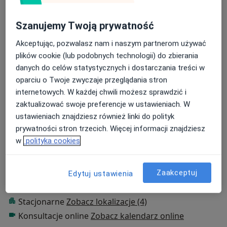
Podejście terapeutyczne
Szanujemy Twoją prywatność
Terapia poznawczo-behawioralna
Akceptując, pozwalasz nam i naszym partnerom używać
Zakres porad
plików cookie (lub podobnych technologii) do zbierania
Psychologia dzieci i młodzieży
danych do celów statystycznych i dostarczania treści w
Psychologia kryzysu
oparciu o Twoje zwyczaje przeglądania stron
Psychoonkologia
internetowych. W każdej chwili możesz sprawdzić i
Diagnoza psychologiczna
zaktualizować swoje preferencje w ustawieniach. W
ustawieniach znajdziesz również linki do polityk
Główne obszary pomocy
prywatności stron trzecich. Więcej informacji znajdziesz
Depresja
Fobia społeczna
w
polityka cookies
Zespół lęku uogólnionego
Zaburzenia lękowe
a11y_sr_more_diseases
Ataki paniki
+41
Zaakceptuj
Edytuj ustawienia
Rodzaje konsultacji
Stacjonarne
Zobacz lokalizacje (4)
Konsultacje online
Zobacz kalendarz online