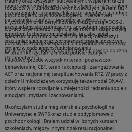
traumy oraz kryzysami suicydalnymi. Wspieram także
mnie stworzenie bezpiecznej, życzliwej i profesjonalnej
rodziców w trudnościach wychowawczych. Jestem też
przestrzeni do rozmowy. Relację terapeutyczną buduję
psychologiem, psychoonkologiem, interwentem
na szacunku, zaufaniu i współpracy. Wspólnie
kryzysowym oraz certyfikowanym diagnostą ADOS-2.
przyglądamy się trudnościom, sposobom reagowania,
Oprócz psychoterapii zajmuję się również diagnostyką
emocjom i schematom działania, tak aby lepiej
spektrum autyzmu oraz ADHD u dzieci, młodzieży i
zrozumieć siebie oraz wprowadzać trwałe, pozytywne
dorosłych. Pracuję w oparciu o indywidualne potrzeby
zmiany w codziennym funkcjonowaniu.
pacjenta, łącząc wiedzę diagnostyczną, psychologiczną
W terapii korzystam z metod potwierdzonych
i terapeutyczną.
naukowo, przede wszystkim terapii poznawczo-
behawioralnej CBT, terapii akceptacji i zaangażowania
ACT oraz racjonalnej terapii zachowania RTZ. W pracy z
dziećmi i młodzieżą wykorzystuję także model DNA-V,
który wspiera rozwijanie umiejętności radzenia sobie z
emocjami, myślami i zachowaniami.
Ukończyłam studia magisterskie z psychologii na
Uniwersytecie SWPS oraz studia podyplomowe z
psychoonkologii. Brałam udział w licznych kursach i
szkoleniach, między innymi z zakresu racjonalnej