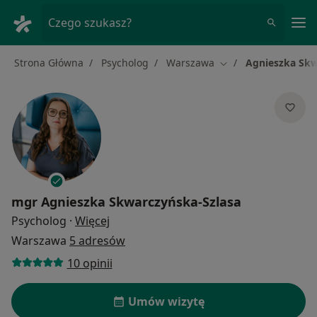
Me
Czego szukasz?
Strona Główna
Psycholog
Warszawa
Agnieszka Skw
Zmień miasto
mgr
Agnieszka Skwarczyńska-Szlasa
O specjalizacjach
Psycholog
·
Więcej
Warszawa
5 adresów
10 opinii
Umów wizytę