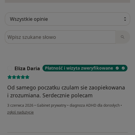
Szukaj w opiniach
Eliza Daria
Płatność i wizyta zweryfikowane
E
Od samego poczatku czulam sie zaopiekowana
i zrozumiana. Serdecznie polecam
3 czerwca 2026
•
Gabinet prywatny
•
diagnoza ADHD dla dorosłych
•
w opinii użytkownika Eliza Daria
zgłoś nadużycie