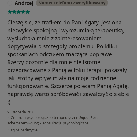
Andrzej
Numer telefonu zweryfikowany
A
Cieszę się, że trafiłem do Pani Agaty, jest ona
niezwykle spokojną i wyrozumiałą terapeutką,
wysłuchała mnie z zainteresowaniem,
dopytywała o szczegóły problemu. Po kilku
spotkaniach odczułem znaczącą poprawę.
Rzeczy pozornie dla mnie nie istotne,
przepracowane z Panią w toku terapii pokazały
jak istotny wpływ miały na moje codzienne
funkcjonowanie. Szczerze polecam Panią Agatę,
naprawdę warto spróbować i zawalczyć o siebie
:)
9 listopada 2025
•
Centrum psychologiczno-terapeutyczne &quot;Poza
schematem&quot;
•
Konsultacja psychologiczna
w opinii użytkownika Andrzej
•
zgłoś nadużycie