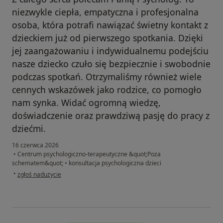
niezwykle ciepła, empatyczna i profesjonalna
osoba, która potrafi nawiązać świetny kontakt z
dzieckiem już od pierwszego spotkania. Dzięki
jej zaangażowaniu i indywidualnemu podejściu
nasze dziecko czuło się bezpiecznie i swobodnie
podczas spotkań. Otrzymaliśmy również wiele
cennych wskazówek jako rodzice, co pomogło
nam synka. Widać ogromną wiedzę,
doświadczenie oraz prawdziwą pasję do pracy z
dziećmi.
16 czerwca 2026
•
Centrum psychologiczno-terapeutyczne &quot;Poza
schematem&quot;
•
konsultacja psychologiczna dzieci
w opinii użytkownika Edyta
•
zgłoś nadużycie