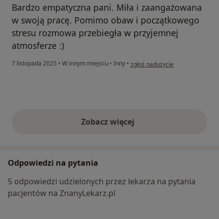
Bardzo empatyczna pani. Miła i zaangażowana
w swoją pracę. Pomimo obaw i początkowego
stresu rozmowa przebiegła w przyjemnej
atmosferze :)
w opinii użytkownika Mama Szy
7 listopada 2025
•
W innym miejscu
•
Inny
•
zgłoś nadużycie
Zobacz więcej
opinie powyżej
Odpowiedzi na pytania
5 odpowiedzi udzielonych przez lekarza na pytania
pacjentów na ZnanyLekarz.pl