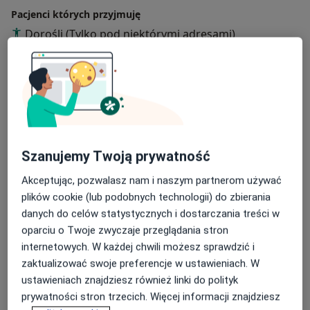
Pacjenci których przyjmuję
Dorośli (Tylko pod niektórymi adresami)
Dzieci (Tylko pod niektórymi adresami)
Rodzaje konsultacji
Stacjonarne
Zobacz lokalizacje (1)
Konsultacje online
Zobacz kalendarz online
Zdjęcia i filmy
Szanujemy Twoją prywatność
Akceptując, pozwalasz nam i naszym partnerom używać
plików cookie (lub podobnych technologii) do zbierania
danych do celów statystycznych i dostarczania treści w
oparciu o Twoje zwyczaje przeglądania stron
internetowych. W każdej chwili możesz sprawdzić i
zaktualizować swoje preferencje w ustawieniach. W
Zobacz galerię (4)
ustawieniach znajdziesz również linki do polityk
prywatności stron trzecich. Więcej informacji znajdziesz