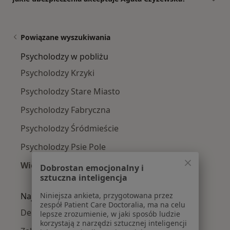
Powiązane wyszukiwania
Psycholodzy w pobliżu
Psycholodzy Krzyki
Psycholodzy Stare Miasto
Psycholodzy Fabryczna
Psycholodzy Śródmieście
Psycholodzy Psie Pole
Więcej (4)
Dobrostan emocjonalny i
Więcej w kategorii: Psycholodzy w pobliżu
sztuczna inteligencja
Niniejsza ankieta, przygotowana przez
Najczęście leczone choroby
zespół Patient Care Doctoralia, ma na celu
Depresja w Wrocławiu
lepsze zrozumienie, w jaki sposób ludzie
korzystają z narzędzi sztucznej inteligencji