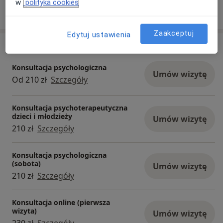
w
polityka cookies
Pokaż więcej
o doświadczeniu
Zaakceptuj
Edytuj ustawienia
Usługi i ceny
Konsultacja psychologiczna
Umów wizytę
Od 210 zł
Szczegóły
Konsultacja psychoterapeutyczna
dzieci i młodzieży
Umów wizytę
210 zł
Szczegóły
Konsultacja psychologiczna
(sobota)
Umów wizytę
210 zł
Szczegóły
Konsultacja online (pierwsza
wizyta)
Umów wizytę