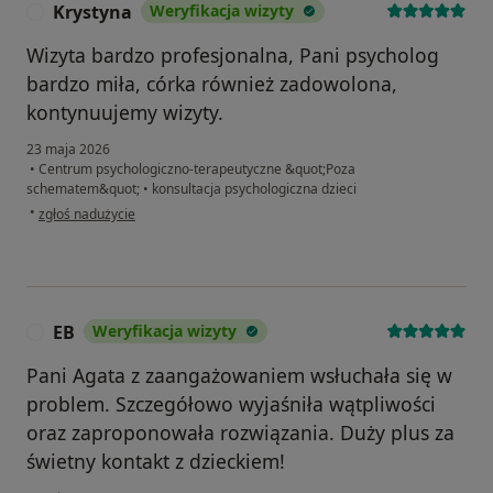
Krystyna
Weryfikacja wizyty
K
Wizyta bardzo profesjonalna, Pani psycholog
bardzo miła, córka również zadowolona,
kontynuujemy wizyty.
23 maja 2026
•
Centrum psychologiczno-terapeutyczne &quot;Poza
schematem&quot;
•
konsultacja psychologiczna dzieci
w opinii użytkownika Krystyna
•
zgłoś nadużycie
EB
Weryfikacja wizyty
E
Pani Agata z zaangażowaniem wsłuchała się w
problem. Szczegółowo wyjaśniła wątpliwości
oraz zaproponowała rozwiązania. Duży plus za
świetny kontakt z dzieckiem!