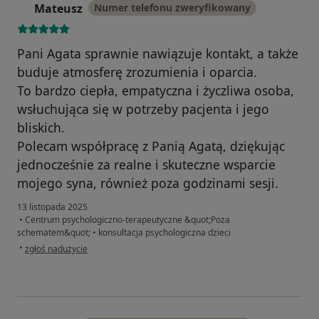
Mateusz
Numer telefonu zweryfikowany
M
Pani Agata sprawnie nawiązuje kontakt, a także
buduje atmosferę zrozumienia i oparcia.
To bardzo ciepła, empatyczna i życzliwa osoba,
wsłuchująca się w potrzeby pacjenta i jego
bliskich.
Polecam współpracę z Panią Agatą, dziękując
jednocześnie za realne i skuteczne wsparcie
mojego syna, również poza godzinami sesji.
13 listopada 2025
•
Centrum psychologiczno-terapeutyczne &quot;Poza
schematem&quot;
•
konsultacja psychologiczna dzieci
w opinii użytkownika Mateusz
•
zgłoś nadużycie