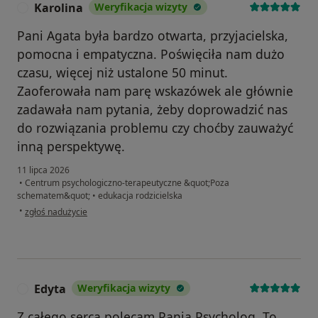
Karolina
Weryfikacja wizyty
K
Pani Agata była bardzo otwarta, przyjacielska,
pomocna i empatyczna. Poświęciła nam dużo
czasu, więcej niż ustalone 50 minut.
Zaoferowała nam parę wskazówek ale głównie
zadawała nam pytania, żeby doprowadzić nas
do rozwiązania problemu czy choćby zauważyć
inną perspektywę.
11 lipca 2026
•
Centrum psychologiczno-terapeutyczne &quot;Poza
schematem&quot;
•
edukacja rodzicielska
w opinii użytkownika Karolina
•
zgłoś nadużycie
Edyta
Weryfikacja wizyty
E
Z całego serca polecam Panią Psycholog. To