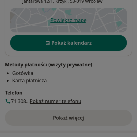
Jantarowa 12/1,
Krzyki
, 53-019
Wrocław
Powiększ mapę
otwiera się w nowej karcie
Dostępność
Pokaż kalendarz
Metody płatności (wizyty prywatne)
Gotówka
Karta płatnicza
Telefon
71 308...
Pokaż numer telefonu
Pokaż więcej
o adresie