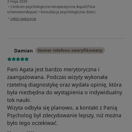
3 maja 2026
•
Centrum psychologiczno-terapeutyczne &quot;Poza
schematem&quot;
•
konsultacja psychologiczna dzieci
w opinii użytkownika EB
•
zgłoś nadużycie
Damian
Numer telefonu zweryfikowany
D
Pani Agata jest bardzo merytoryczna i
zaangażowana. Podczas wizyty wykonała
rzetelną diagnostykę oraz wydała opinię, która
była niezbędna do wystąpienia o indywidualny
tok nauki.
Wizyta odbyła się planowo, a kontakt z Panią
Psycholog był zdecydowanie lepszy, niż można
było tego oczekiwać.