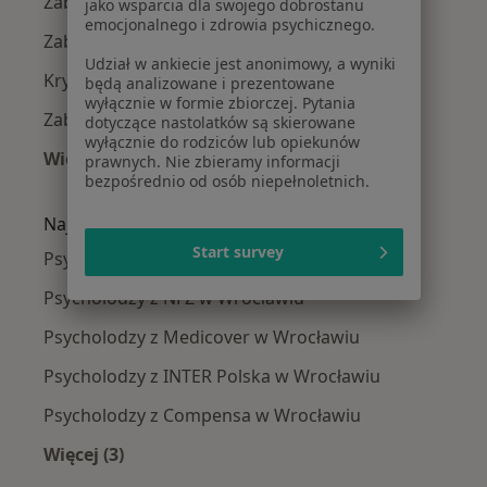
Zaburzenia lękowe w Wrocławiu
jako wsparcia dla swojego dobrostanu
emocjonalnego i zdrowia psychicznego.
Zaburzenia nastroju w Wrocławiu
Udział w ankiecie jest anonimowy, a wyniki
Kryzys emocjonalny w Wrocławiu
będą analizowane i prezentowane
wyłącznie w formie zbiorczej. Pytania
Zaburzenia emocjonalne w Wrocławiu
dotyczące nastolatków są skierowane
wyłącznie do rodziców lub opiekunów
Więcej (15)
prawnych. Nie zbieramy informacji
bezpośrednio od osób niepełnoletnich.
Więcej w kategorii: Najczęście leczone chorob
Najpopularniejsze ubezpieczenia
Start survey
Psycholodzy z Allianz w Wrocławiu
Psycholodzy z NFZ w Wrocławiu
Psycholodzy z Medicover w Wrocławiu
Psycholodzy z INTER Polska w Wrocławiu
Psycholodzy z Compensa w Wrocławiu
Więcej (3)
Więcej w kategorii: Najpopularniejsze ubezpie