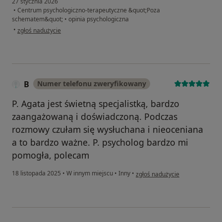
27 stycznia 2026
•
Centrum psychologiczno-terapeutyczne &quot;Poza
schematem&quot;
•
opinia psychologiczna
w opinii użytkownika Damian
•
zgłoś nadużycie
B
Numer telefonu zweryfikowany
P. Agata jest świetną specjalistką, bardzo
zaangażowaną i doświadczoną. Podczas
rozmowy czułam się wysłuchana i nieoceniana
a to bardzo ważne. P. psycholog bardzo mi
pomogła, polecam
w opinii użytkownika B
18 listopada 2025
•
W innym miejscu
•
Inny
•
zgłoś nadużycie