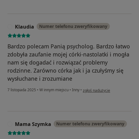
Klaudia
Numer telefonu zweryfikowany
K
Bardzo polecam Panią psycholog. Bardzo łatwo
zdobyła zaufanie mojej córki-nastolatki i mogła
nam się dogadać i rozwiązać problemy
rodzinne. Zarówno córka jak i ja czułyśmy się
wysłuchane i zrozumiane
w opinii użytkownika Klaudia
7 listopada 2025
•
W innym miejscu
•
Inny
•
zgłoś nadużycie
Mama Szymka
Numer telefonu zweryfikowany
M