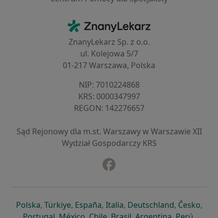
Kontakt
ZnanyLekarz - Strona główna
ZnanyLekarz Sp. z o.o.
ul. Kolejowa 5/7
01-217 Warszawa, Polska
NIP: ⁠7010224868
KRS: ⁠0000347997
REGON: ⁠142276657
Sąd Rejonowy dla m.st. Warszawy w Warszawie XII
Wydział Gospodarczy KRS
Facebook
otwiera się w nowej karcie
otwiera się w nowej karcie
otwiera się w nowej karcie
otwiera się w nowej karcie
otwiera się w nowej karci
otwiera się
otwi
Polska
,
Türkiye
,
España
,
Italia
,
Deutschland
,
Česko
,
otwiera się w nowej karcie
otwiera się w nowej karcie
otwiera się w nowej karcie
otwiera się w nowej kar
otwiera się 
otwier
Portugal
,
México
,
Chile
,
Brasil
,
Argentina
,
Perú
,