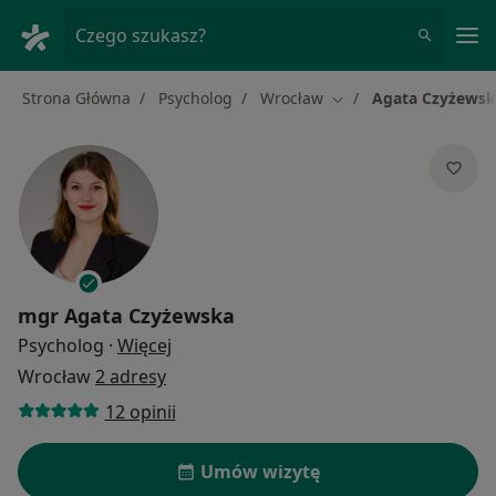
Me
Czego szukasz?
Strona Główna
Psycholog
Wrocław
Agata Czyżewsk
Zmień miasto
mgr
Agata Czyżewska
O specjalizacjach
Psycholog
·
Więcej
Wrocław
2 adresy
12 opinii
Umów wizytę