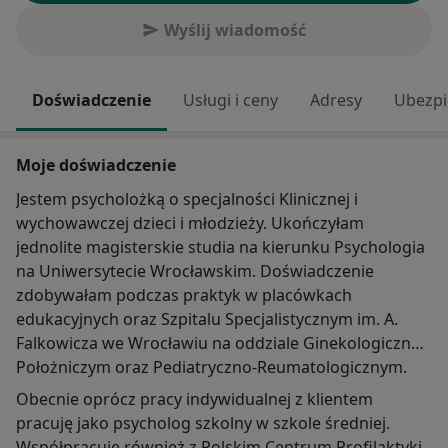
Wyślij wiadomość
Doświadczenie
Usługi i ceny
Adresy
Ubezpi
Moje doświadczenie
Jestem psycholożką o specjalności Klinicznej i
wychowawczej dzieci i młodzieży. Ukończyłam
jednolite magisterskie studia na kierunku Psychologia
na Uniwersytecie Wrocławskim. Doświadczenie
zdobywałam podczas praktyk w placówkach
edukacyjnych oraz Szpitalu Specjalistycznym im. A.
Falkowicza we Wrocławiu na oddziale Ginekologiczno-
Położniczym oraz Pediatryczno-Reumatologicznym.
Obecnie oprócz pracy indywidualnej z klientem
pracuję jako psycholog szkolny w szkole średniej.
Współpracuję również z Polskim Centrum Profilaktyki