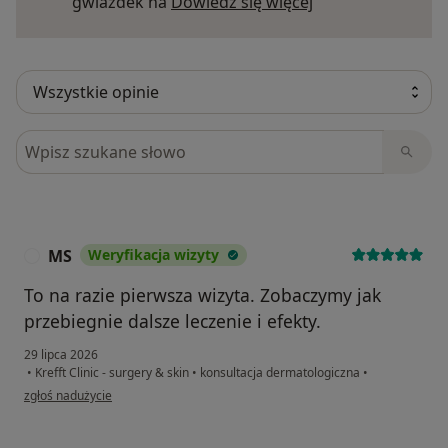
Dowiedz się więce
gwiazdek na
Dowiedz się więcej
Szukaj w opiniach
MS
Weryfikacja wizyty
M
To na razie pierwsza wizyta. Zobaczymy jak
przebiegnie dalsze leczenie i efekty.
29 lipca 2026
•
Krefft Clinic - surgery & skin
•
konsultacja dermatologiczna
•
w opinii użytkownika MS
zgłoś nadużycie