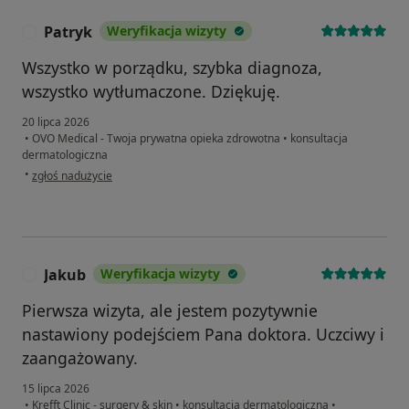
Patryk
Weryfikacja wizyty
P
Wszystko w porządku, szybka diagnoza,
wszystko wytłumaczone. Dziękuję.
20 lipca 2026
•
OVO Medical - Twoja prywatna opieka zdrowotna
•
konsultacja
dermatologiczna
w opinii użytkownika Patryk
•
zgłoś nadużycie
Jakub
Weryfikacja wizyty
J
Pierwsza wizyta, ale jestem pozytywnie
nastawiony podejściem Pana doktora. Uczciwy i
zaangażowany.
15 lipca 2026
•
Krefft Clinic - surgery & skin
•
konsultacja dermatologiczna
•