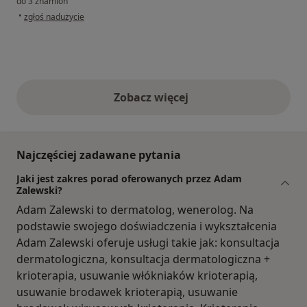
do 3 znamion
w opinii użytkownika Marcin
•
zgłoś nadużycie
Zobacz więcej
opinie powyżej
Najczęściej zadawane pytania
Jaki jest zakres porad oferowanych przez Adam
Zalewski?
Adam Zalewski to dermatolog, wenerolog. Na
podstawie swojego doświadczenia i wykształcenia
Adam Zalewski oferuje usługi takie jak: konsultacja
dermatologiczna, konsultacja dermatologiczna +
krioterapia, usuwanie włókniaków krioterapią,
usuwanie brodawek krioterapią, usuwanie