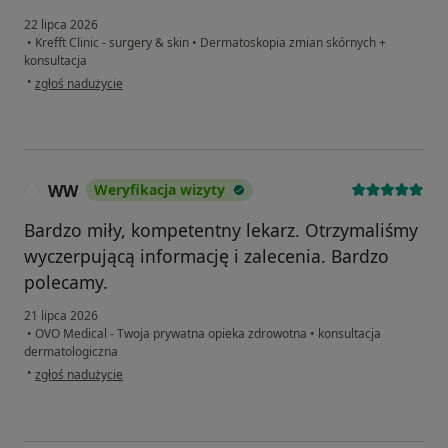
22 lipca 2026
•
Krefft Clinic - surgery & skin
•
Dermatoskopia zmian skórnych +
konsultacja
w opinii użytkownika Bogusia
•
zgłoś nadużycie
WW
Weryfikacja wizyty
W
Bardzo miły, kompetentny lekarz. Otrzymaliśmy
wyczerpującą informację i zalecenia. Bardzo
polecamy.
21 lipca 2026
•
OVO Medical - Twoja prywatna opieka zdrowotna
•
konsultacja
dermatologiczna
w opinii użytkownika WW
•
zgłoś nadużycie