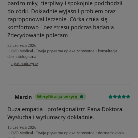
bardzo miły, cierpliwy i spokojnie podchodził
do córki. Dokładnie wyjaśnił problem oraz
zaproponował leczenie. Córka czuła się
komfortowo i bez stresu podczas badania.
Zdecydowanie polecam
22 czerwca 2026
•
OVO Medical - Twoja prywatna opieka zdrowotna
•
konsultacja
dermatologiczna
w opinii użytkownika Agnieszka
•
zgłoś nadużycie
Marcin
Weryfikacja wizyty
M
Duża empatia i profesjonalizm Pana Doktora.
Wysłucha i wytłumaczy dokładnie.
15 czerwca 2026
•
OVO Medical - Twoja prywatna opieka zdrowotna
•
dermatoskopia -