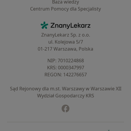
Baza wiedzy
Centrum Pomocy dla Specjalisty
Kontakt
ZnanyLekarz - Strona główna
ZnanyLekarz Sp. z o.o.
ul. Kolejowa 5/7
01-217 Warszawa, Polska
NIP: ⁠7010224868
KRS: ⁠0000347997
REGON: ⁠142276657
Sąd Rejonowy dla m.st. Warszawy w Warszawie XII
Wydział Gospodarczy KRS
Facebook
otwiera się w nowej karcie