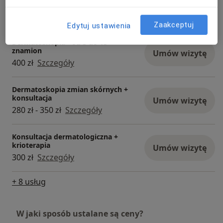
Dermatoskopia - do 3 znamion
Umów wizytę
300 zł
Szczegóły
Zaakceptuj
Edytuj ustawienia
Dermatoskopia - od 3 do 15
znamion
Umów wizytę
400 zł
Szczegóły
Dermatoskopia zmian skórnych +
konsultacja
Umów wizytę
280 zł - 350 zł
Szczegóły
Konsultacja dermatologiczna +
krioterapia
Umów wizytę
300 zł
Szczegóły
+ 8 usług
W jaki sposób ustalane są ceny?