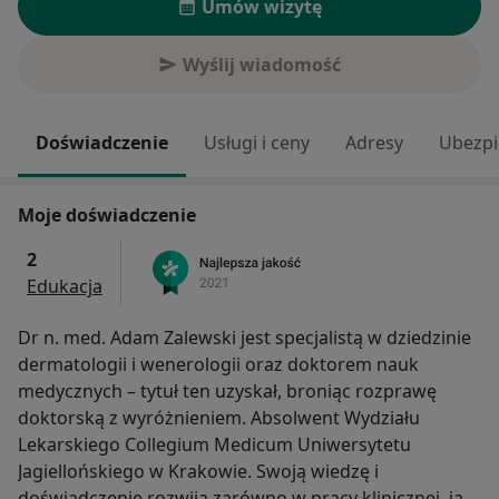
Umów wizytę
Wyślij wiadomość
Doświadczenie
Usługi i ceny
Adresy
Ubezpi
Moje doświadczenie
2
Edukacja
Dr n. med. Adam Zalewski jest specjalistą w dziedzinie
dermatologii i wenerologii oraz doktorem nauk
medycznych – tytuł ten uzyskał, broniąc rozprawę
doktorską z wyróżnieniem. Absolwent Wydziału
Lekarskiego Collegium Medicum Uniwersytetu
Jagiellońskiego w Krakowie. Swoją wiedzę i
doświadczenie rozwija zarówno w pracy klinicznej, jak