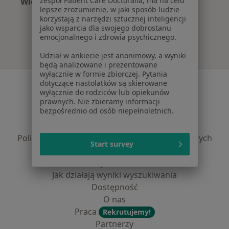
zespół Patient Care Doctoralia, ma na celu
Więcej (15)
lepsze zrozumienie, w jaki sposób ludzie
Więcej w kategorii: Najczęście leczone chorob
korzystają z narzędzi sztucznej inteligencji
jako wsparcia dla swojego dobrostanu
emocjonalnego i zdrowia psychicznego.
Udział w ankiecie jest anonimowy, a wyniki
będą analizowane i prezentowane
wyłącznie w formie zbiorczej. Pytania
Serwis
dotyczące nastolatków są skierowane
wyłącznie do rodziców lub opiekunów
Regulamin
prawnych. Nie zbieramy informacji
bezpośrednio od osób niepełnoletnich.
Polityka prywatności pacjentów
Polityka prywatności profesjonalistów
Polityka prywatności dla profesjonalistów, których
Start survey
dane pozyskaliśmy samodzielnie
Polityka cookies
Jak działają wyniki wyszukiwania
Dostępność
O nas
Praca
Rekrutujemy!
Partnerzy