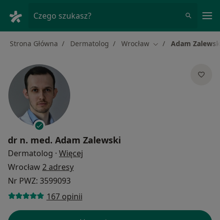
Me
Czego szukasz?
Strona Główna
Dermatolog
Wrocław
Adam Zalewsk
Zmień miasto
dr n. med.
Adam Zalewski
O specjalizacjach
Dermatolog
·
Więcej
Wrocław
2 adresy
Nr PWZ: 3599093
167 opinii