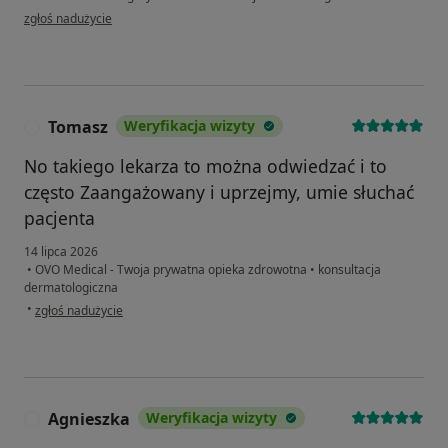
w opinii użytkownika Jakub
zgłoś nadużycie
Tomasz
Weryfikacja wizyty
T
No takiego lekarza to można odwiedzać i to
często Zaangażowany i uprzejmy, umie słuchać
pacjenta
14 lipca 2026
•
OVO Medical - Twoja prywatna opieka zdrowotna
•
konsultacja
dermatologiczna
w opinii użytkownika Tomasz
•
zgłoś nadużycie
Agnieszka
Weryfikacja wizyty
A