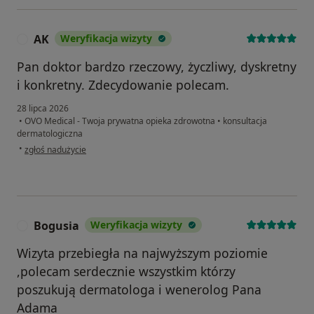
AK
Weryfikacja wizyty
A
Pan doktor bardzo rzeczowy, życzliwy, dyskretny
i konkretny. Zdecydowanie polecam.
28 lipca 2026
•
OVO Medical - Twoja prywatna opieka zdrowotna
•
konsultacja
dermatologiczna
w opinii użytkownika AK
•
zgłoś nadużycie
Bogusia
Weryfikacja wizyty
B
Wizyta przebiegła na najwyższym poziomie
,polecam serdecznie wszystkim którzy
poszukują dermatologa i wenerolog Pana
Adama