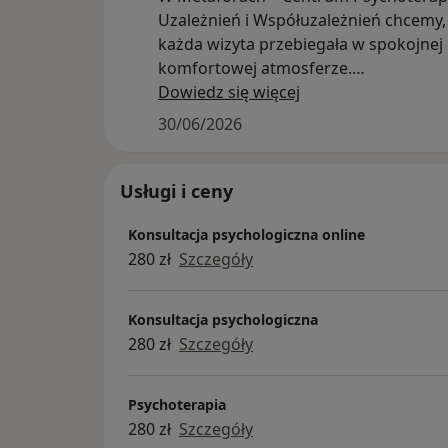
Uzależnień i Współuzależnień chcemy,
każda wizyta przebiegała w spokojnej 
komfortowej atmosferze.
Dlatego na miejscu zapewniamy:
Dowiedz się więcej
- bezpłatną wodę dla Pacjentów,
30/06/2026
- recepcję, która pomoże w organizacji
- podjazd oraz lokal dostosowany do 
osób z niepełnosprawnościami,
Usługi i ceny
- komfortową poczekalnię i przyjazną
Konsultacja psychologiczna online
przestrzeń sprzyjającą poczuciu
280 zł
Szczegóły
bezpieczeństwa.
Zapraszamy do naszego gabinetu przy
Wilczej w Warszawie.
Konsultacja psychologiczna
]739 008 108
280 zł
Szczegóły
Psychoterapia
280 zł
Szczegóły