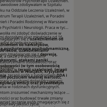
perwizorów Psychoterapii Uzależnień.
zawodowe zdobywałam w Szpitalu
u na Oddziale Leczenia Uzależnień, w
rum Terapii Uzależnień, w Poradni
nień i Poradni Rodzinnej w Warszawie
e Psychiatrii i Neurologii. Praca w tych
woliła mi zdobyć doświadczenie w
mi dorosłymi oraz młodzieżą od 16.
magających się z
uzależnieniem od
wadzę przede wszystkim
eżnieniem od narkotyków,
ą psychoterapię psychodynamiczną
,
od leków, uzależnieniami
bom zmagającym się z
depresją,
i
, a także z trudnościami
ękowymi, atakami paniki,
 zaburzeniami osobowości oraz
osobowości (w tym osobowością
icznymi.
 również w
terapii uzależnień
,
terapii
udnościami w relacjach, kryzysami
nia
, terapii osób z syndromem
DDA i
kim poczuciem własnej wartości,
 pracy z osobami doświadczającymi
egulacją emocji oraz przewlekłym
nia w rodzinach dysfunkcyjnych.
tom zrozumieć mechanizmy leżące u
dności oraz budować trwałe zmiany
również leczenie osób zmagających się z
oprawy jakości życia.