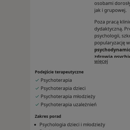
osobami dorosły
jak i grupowej.
Poza pracą klini
dydaktyczną. Pr
psychologii, szk
popularyzację w
psychodynamicz
zdrowia psychi
O mnie
więcej
profilaktyki uz
Podejście terapeutyczne
Psychoterapia
Psychoterapia dzieci
Psychoterapia młodzieży
Psychoterapia uzależnień
Zakres porad
Psychologia dzieci i młodzieży