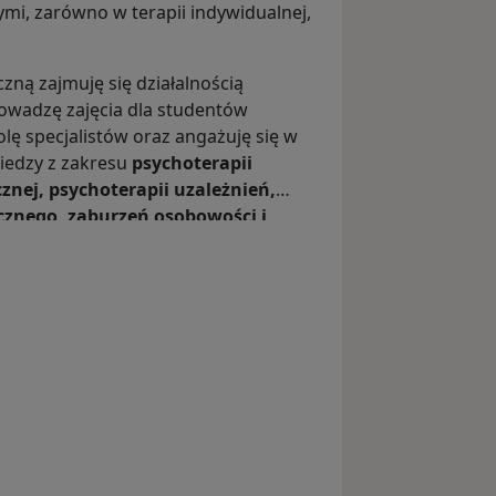
mi, zarówno w terapii indywidualnej,
czną zajmuję się działalnością
owadzę zajęcia dla studentów
olę specjalistów oraz angażuję się w
iedzy z zakresu
psychoterapii
nej, psychoterapii uzależnień,
cznego, zaburzeń osobowości i
ależnień
.