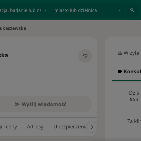
acja, badanie lub nazwisko
miasto lub dzielnica
Łukaszewska
Wizyta
ska
Wizyta w
jalizacjach
Konsul
Konsulta
Dziś
8 Sie
Wyślij wiadomość
Ta kl
i i ceny
Adresy
Ubezpieczenia
Opinie (11)
Od