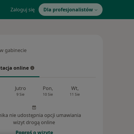
Zaloguj się
Dla profesjonalistów
 w gabinecie
 gabinecie
tacja online
cja online
Jutro
Pon,
Wt,
Śr,
Czw
9 Sie
10 Sie
11 Sie
12 Sie
13 Si
inika nie udostępnia opcji umawiania
powiedzi na pytania (1)
wizyt drogą online
Poproś o wizytę