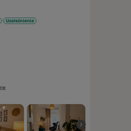
Uzależnienia
ore_diseases
ine