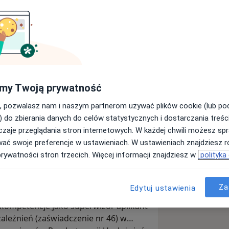
ożką, psychoterapeutką
czną
, certyfikowaną
specjalistką
uzależnień
(certyfikat PARPA nr 2163
specjalisty psychoterapii uzależnień
.2/47) oraz
superwizorem
my Twoją prywatność
choterapii uzależnień
. Prowadzę
hologię o specjalności klinicznej na
indywidualną
,
psychoterapię
, pozwalasz nam i naszym partnerom używać plików cookie (lub p
WPS w Warszawie oraz czteroletnie
choterapię online
oraz
superwizję
) do zbierania danych do celów statystycznych i dostarczania treśc
enie z psychoterapii
uzależnień
dla specjalistów
zaje przeglądania stron internetowych. W każdej chwili możesz spr
znej w Krakowskim Centrum
łodzieżą i osobami dorosłymi.
wać swoje preferencje w ustawieniach. W ustawieniach znajdziesz ró
nym, akredytowanym przez Polskie
prywatności stron trzecich. Więcej informacji znajdziesz w
polityka
chologiczne oraz Polskie
ią Polskiego Towarzystwa
ychoterapii Psychodynamicznej.
Psychodynamicznej oraz Krakowskiego
Za
Edytuj ustawienia
 Terapeutów Uzależnień. Obecnie
kompetencje jako superwizor aplikant
zależnień (zaświadczenie nr 46) w