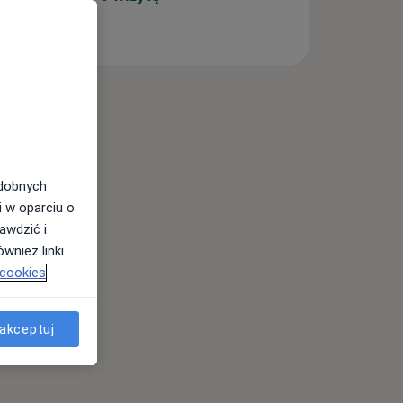
odobnych
i w oparciu o
awdzić i
wnież linki
 cookies
akceptuj