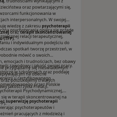
ną
, trudnościami wynikającymi z
zieciństwa oraz powtarzającymi się,
 wzorcami funkcjonowania w
cjach interpersonalnych. W swojej
uję wiedzę z zakresu
psychoterapii
eczna psychoterapia opiera się przede
znej
oraz
terapii skoncentrowanej
piecznej relacji terapeutycznej,
u (TFP)
.
aniu i indywidualnym podejściu do
odczas spotkań tworzę przestrzeń, w
wobodnie mówić o swoich
, emocjach i trudnościach, bez obawy
zwój zawodowy i jakość swojej pracy.
nie przyglądamy się nieświadomym
stniczę w szkoleniach oraz poddaję
pływającym na obecne
erwizji u certyfikowanego
 oraz poszukujemy trwałych
komendowanego przez Polskie
 jakości życia i relacji.
ychoterapii Psychodynamicznej,
o się w terapii skoncentrowanej na
ież
superwizję psychoterapii
FP).
pierając psychoterapeutów i
eżnień pracujących z młodzieżą i