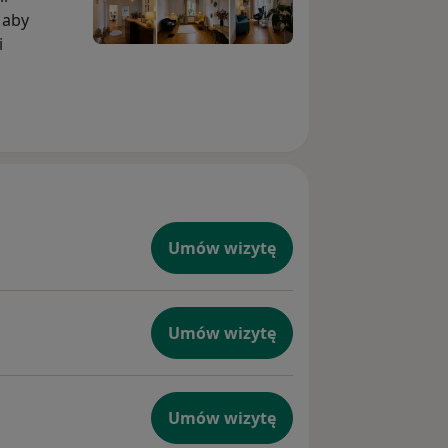
 aby
i
 wizyty,
potrzeb
Umów wizytę
 ul.
Umów wizytę
Umów wizytę