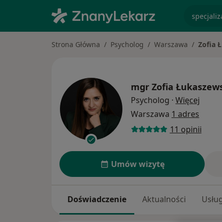
specjaliz
Strona Główna
Psycholog
Warszawa
Zofia 
mgr
Zofia Łukaszew
O spec
Psycholog
·
Więcej
Warszawa
1 adres
11 opinii
Umów wizytę
Doświadczenie
Aktualności
Usług