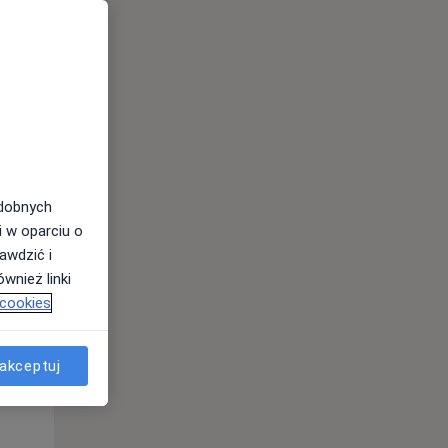
odobnych
i w oparciu o
awdzić i
wnież linki
 cookies
Śr,
Czw,
Pt,
12 Sie
13 Sie
14 Sie
akceptuj