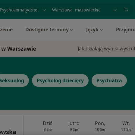
acja, badanie lub nazwisko
miasto lub dzielnica
zenie
Dostępne terminy
Język
Przyjmu
i w Warszawie
Jak działają wyniki wysz
Seksuolog
Psycholog dziecięcy
Psychiatra
Dziś
Jutro
Pon,
Wt,
8 Sie
9 Sie
10 Sie
11 Sie
owska