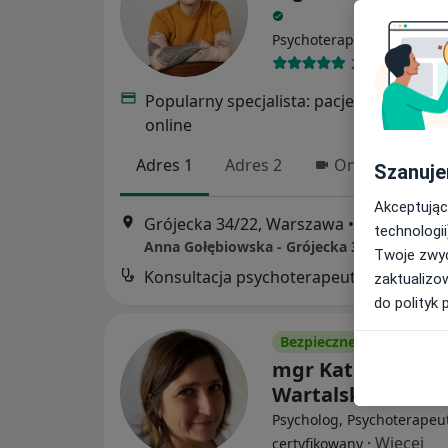
·
Więcej
Psychoterapeuta
28 opinii
Popularny specjalista: pacjenci chętnie 
online
Adres 1
Adres 2
Online
Szanuje
Akceptując
Grójecka 34/22, Warszawa
•
Mapa
technologii
Anna Gołębiowska - Grójecka 34
Twoje zwyc
Konsultacja psychoterapeutyczna
zaktualizo
do polityk 
Bezpieczne płatności
mgr Katarzyna
Wartalska
Psycholog, Psychoterapeu
·
Więcej
certyfikowany