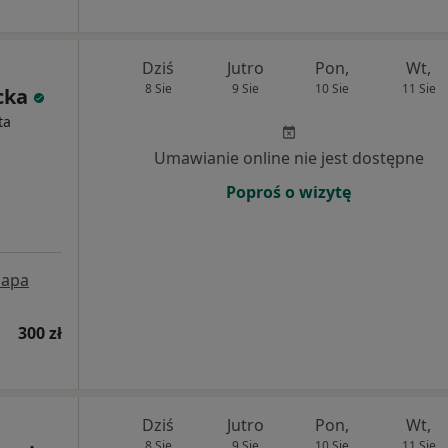
Dziś
Jutro
Pon,
Wt,
8 Sie
9 Sie
10 Sie
11 Sie
cka
ta
Umawianie online nie jest dostępne
Poproś o wizytę
apa
300 zł
Dziś
Jutro
Pon,
Wt,
8 Sie
9 Sie
10 Sie
11 Sie