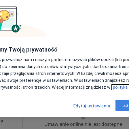
Umawianie online nie jest dostępne
Poproś o wizytę
płacą
my Twoją prywatność
, pozwalasz nam i naszym partnerom używać plików cookie (lub p
) do zbierania danych do celów statystycznych i dostarczania treśc
zaje przeglądania stron internetowych. W każdej chwili możesz spr
220 zł
wać swoje preferencje w ustawieniach. W ustawieniach znajdziesz ró
prywatności stron trzecich. Więcej informacji znajdziesz w
polityka
Dziś
Jutro
Pon,
Wt,
8 Sie
9 Sie
10 Sie
11 Sie
Za
Edytuj ustawienia
ta
Umawianie online nie jest dostępne