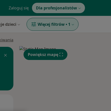
Zaloguj się
Dla profesjonalistów
je dzieci
Więcej filtrów
•
1
ukiwania
Powiększ mapę
Śr,
Czw,
Pt,
12 Sie
13 Sie
14 Sie