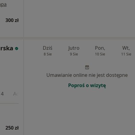
apa
300 zł
rska
Dziś
Jutro
Pon,
Wt,
8 Sie
9 Sie
10 Sie
11 Sie
Umawianie online nie jest dostępne
Poproś o wizytę
 4
Adres 5
Online
250 zł