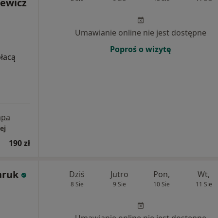
ewicz
Umawianie online nie jest dostępne
Poproś o wizytę
płacą
pa
ej
190 zł
aruk
Dziś
Jutro
Pon,
Wt,
8 Sie
9 Sie
10 Sie
11 Sie
Umawianie online nie jest dostępne