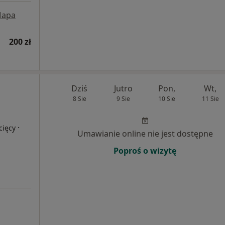
apa
200 zł
Dziś
Jutro
Pon,
Wt,
8 Sie
9 Sie
10 Sie
11 Sie
·
cięcy
Umawianie online nie jest dostępne
Poproś o wizytę