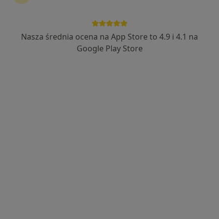
Nasza średnia ocena na App Store to 4.9 i 4.1 na
Google Play Store
Nowy profil na ZnanyLekarz
mgr Aleksandra Czarnecka
·
Więcej
Psycholog, Psychoterapeuta
Adres 1
Adres 2
Online
Marii Pawlikowskiej-Jasnorzewskiej 40, Warszawa
•
Mapa
Gabinet psychoterapii Spotkanie
Konsultacja psychologiczna
230 zł
Specjalista nie oferuje umawiania online pod tym adresem.
Poproś o wizytę