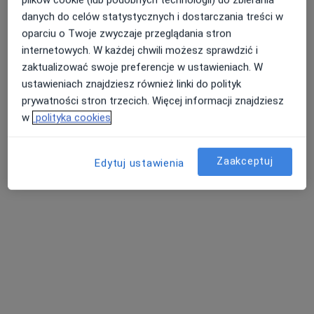
danych do celów statystycznych i dostarczania treści w
Willowa 8/10 m 29, Warszawa
•
Mapa
oparciu o Twoje zwyczaje przeglądania stron
Monumental
internetowych. W każdej chwili możesz sprawdzić i
Konsultacja psychoterapeutyczna
250 zł
zaktualizować swoje preferencje w ustawieniach. W
Specjalista nie oferuje umawiania online pod tym adresem.
ustawieniach znajdziesz również linki do polityk
prywatności stron trzecich. Więcej informacji znajdziesz
Poproś o wizytę
w
polityka cookies
Zaakceptuj
Edytuj ustawienia
Bezpieczne płatności
Rafał Wardowski
Psychoterapeuta