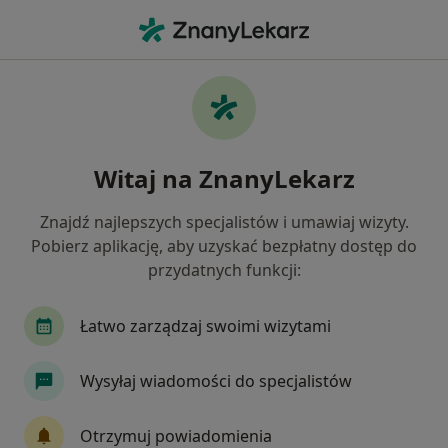
Me
Zachowania Agresywne • Warszawa, mazowieckie
Filtry
• 1
Ubezpieczenie
Map
Zachowania agresywne specjaliści w
Witaj na ZnanyLekarz
Warszawie
Jak działają wyniki wyszukiwania
Znajdź najlepszych specjalistów i umawiaj wizyty.
Pobierz aplikację, aby uzyskać bezpłatny dostęp do
przydatnych funkcji:
Jakiego specjalisty szukasz?
Psycholog
Psychoterapeuta
Psychiatra
Łatwo zarządzaj swoimi wizytami
Wysyłaj wiadomości do specjalistów
Otrzymuj powiadomienia