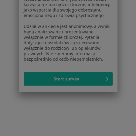
W pobliżu Warszawy
korzystają z narzędzi sztucznej inteligencji
jako wsparcia dla swojego dobrostanu
Zachowania agresywne w Piasecznie
emocjonalnego i zdrowia psychicznego.
Zachowania agresywne w Legionowie
Udział w ankiecie jest anonimowy, a wyniki
będą analizowane i prezentowane
Zachowania agresywne w Grodzisku
wyłącznie w formie zbiorczej. Pytania
Mazowieckim
dotyczące nastolatków są skierowane
wyłącznie do rodziców lub opiekunów
Zachowania agresywne w Otwocku
prawnych. Nie zbieramy informacji
bezpośrednio od osób niepełnoletnich.
Zachowania agresywne w Milanówku
Więcej (13)
Start survey
Więcej w kategorii: W pobliżu Warszawy
Schorzenia w Warszawie
Depresja w Warszawie
Zaburzenia lękowe w Warszawie
Kryzys emocjonalny w Warszawie
Zaburzenia nastroju w Warszawie