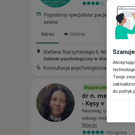
146 opinii
Popularny specjalista: pacjenci chętnie 
online
Adres
Online
Szanuje
Stefana Starzyńskiego 6, Warszawa
•
Ma
Gabinet psychologiczny w Warszawie Wesoł
Akceptując
Konsultacja psychologiczna
technologii
Twoje zwyc
zaktualizo
Bezpieczne płatności
do polityk 
dr n. med. Marta
- Kęsy
Neurolog, Lekarz wykonuj
zabiegi medycyny estetyc
Więcej
103 opinie