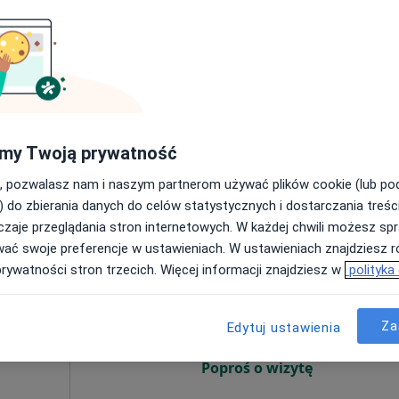
Poproś o wizytę
płacą
my Twoją prywatność
pa
ej
, pozwalasz nam i naszym partnerom używać plików cookie (lub p
190 zł
) do zbierania danych do celów statystycznych i dostarczania treśc
zaje przeglądania stron internetowych. W każdej chwili możesz spr
wać swoje preferencje w ustawieniach. W ustawieniach znajdziesz ró
Dziś
Jutro
Wt,
Śr,
prywatności stron trzecich. Więcej informacji znajdziesz w
polityka
9 Sie
10 Sie
11 Sie
12 Sie
 Durka
Za
ący
Edytuj ustawienia
Umawianie online nie jest dostępne
·
znej
Poproś o wizytę