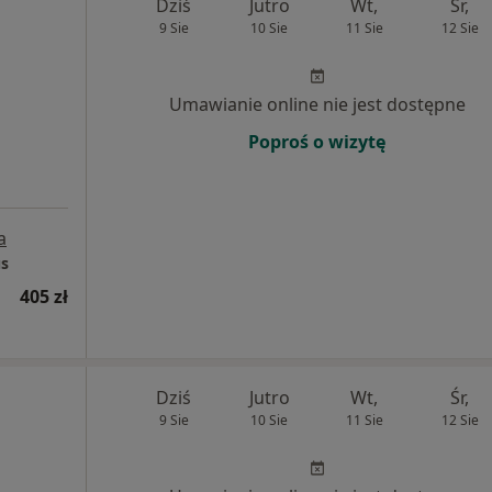
Dziś
Jutro
Wt,
Śr,
9 Sie
10 Sie
11 Sie
12 Sie
Umawianie online nie jest dostępne
Poproś o wizytę
a
us
405 zł
Dziś
Jutro
Wt,
Śr,
9 Sie
10 Sie
11 Sie
12 Sie