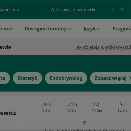
acja, badanie lub nazwisko
miasto lub dzielnica
zenie
Dostępne terminy
Język
Przyjmu
zawie
Jak działają wyniki wysz
sta
Dietetyk
Endokrynolog
Zobacz więcej
Dziś
Jutro
Wt,
Śr,
9 Sie
10 Sie
11 Sie
12 Sie
ewicz
Umawianie online nie jest dostępne