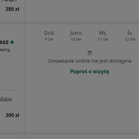
280 zł
Dziś
Jutro
Wt,
Śr,
9 Sie
10 Sie
11 Sie
12 Sie
asz
wany,
Umawianie online nie jest dostępne
Poproś o wizytę
Mapa
200 zł