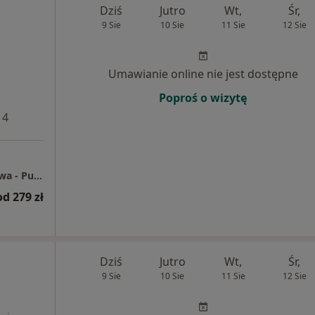
Dziś
Jutro
Wt,
Śr,
9 Sie
10 Sie
11 Sie
12 Sie
Umawianie online nie jest dostępne
Poproś o wizytę
 4
Centrum Medyczne Grupa LUX MED Warszawa - Puławska 15
od 279 zł
Dziś
Jutro
Wt,
Śr,
9 Sie
10 Sie
11 Sie
12 Sie