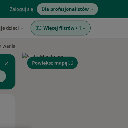
Zaloguj się
Dla profesjonalistów
je dzieci
Więcej filtrów
•
1
ukiwania
Powiększ mapę
Czw,
Pt,
Sob,
13 Sie
14 Sie
15 Sie