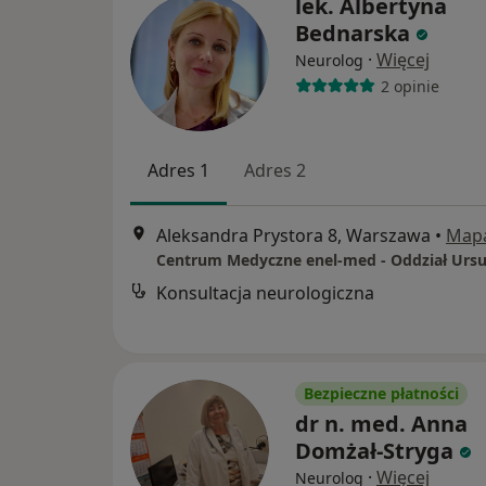
lek. Albertyna
Bednarska
·
Więcej
Neurolog
2 opinie
Adres 1
Adres 2
Aleksandra Prystora 8, Warszawa
•
Map
Centrum Medyczne enel-med - Oddział Urs
Konsultacja neurologiczna
Bezpieczne płatności
dr n. med. Anna
Domżał-Stryga
·
Więcej
Neurolog