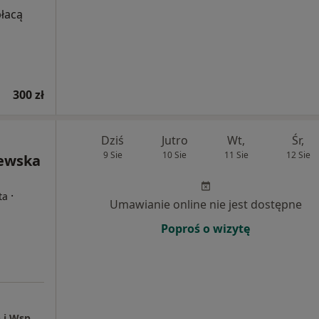
płacą
300 zł
Dziś
Jutro
Wt,
Śr,
9 Sie
10 Sie
11 Sie
12 Sie
zewska
·
ta
Umawianie online nie jest dostępne
Poproś o wizytę
Metafory Centrum Psychoterapii Uzależnień i Współuzależnień