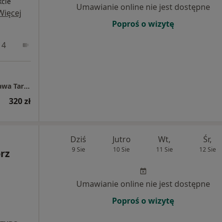
kcie
Umawianie online nie jest dostępne
Więcej
Poproś o wizytę
 4
Online 1
Online 2
Centrum Medyczne POLMED Oddział Warszawa Targowa
320 zł
Dziś
Jutro
Wt,
Śr,
9 Sie
10 Sie
11 Sie
12 Sie
rz
Umawianie online nie jest dostępne
Poproś o wizytę