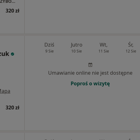
Centrum Medyczne POLMED WARSZAWA GRZYBOWSKA
320 zł
Dziś
Jutro
Wt,
Śr,
9 Sie
10 Sie
11 Sie
12 Sie
zuk
Umawianie online nie jest dostępne
Poproś o wizytę
Mapa
320 zł