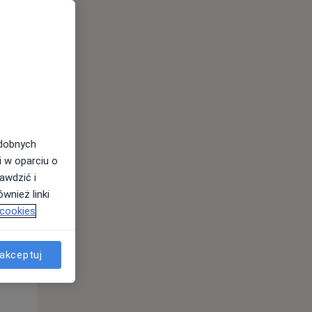
odobnych
i w oparciu o
awdzić i
wnież linki
Czw,
Pt,
Sob,
 cookies
13 Sie
14 Sie
15 Sie
akceptuj