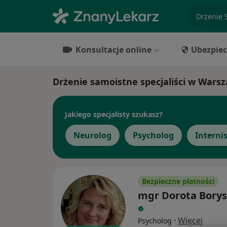
specjaliz
Konsultacje online
Ubezpiec
Drżenie samoistne specjaliści w Wars
Jakiego specjalisty szukasz?
Neurolog
Psycholog
Interni
Bezpieczne płatności
mgr Dorota Borys
·
Więcej
Psycholog