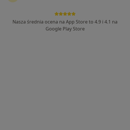
Nasza średnia ocena na App Store to 4.9 i 4.1 na
Tomasz Bednarowicz
Google Play Store
·
Więcej
Psychoterapeuta, Psycholog, Biegły sądowy
5 opinii
Adres 1
Adres 2
Online
Plac Inwalidów 4/6/8, Warszawa
•
Mapa
Przestrzeń Terapeutyczna Pl. Inwalidów
Konsultacja psychologiczna
400 zł
Specjalista nie oferuje umawiania online pod tym adresem.
Poproś o wizytę