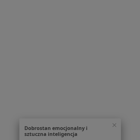
lek. Monika Nowacka-Gotowiec
·
Więcej
Neurolog dziecięcy, Pediatra
24 opinie
Adres 1
Adres 2
Adres 3
Adres 4
Adres 5
Augustyna Kordeckiego 49 (Plac Szembeka), Warszawa
•
Mapa
Kindermedica Specjalistyczna Poradnia Dziecięca
Konsultacja neurologiczna dzieci
320 zł
Specjalista nie oferuje umawiania online pod tym adresem.
Poproś o wizytę
1
2
3
4
5
6
7
Dobrostan emocjonalny i
Powiązane wyszukiwania
sztuczna inteligencja