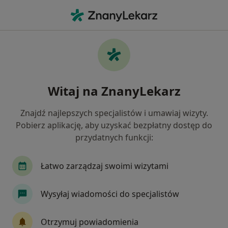
Me
Drżenie • Warszawa, mazowieckie
Filtry
• 1
Ubezpieczenie
Map
Drżenie specjaliści w Warszawie
Witaj na ZnanyLekarz
Jak działają wyniki wyszukiwania
Znajdź najlepszych specjalistów i umawiaj wizyty.
Pobierz aplikację, aby uzyskać bezpłatny dostęp do
Jakiego specjalisty szukasz?
przydatnych funkcji:
Neurolog
Fizjoterapeuta
Psycholog
Łatwo zarządzaj swoimi wizytami
Wysyłaj wiadomości do specjalistów
Otrzymuj powiadomienia