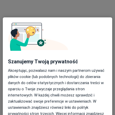
Specjalista nie oferuje umawiania online pod tym adresem.
Poproś o wizytę
Szanujemy Twoją prywatność
Akceptując, pozwalasz nam i naszym partnerom używać
Bezpieczne płatności
plików cookie (lub podobnych technologii) do zbierania
mgr Dorota Borysewicz
danych do celów statystycznych i dostarczania treści w
·
Więcej
Psycholog
oparciu o Twoje zwyczaje przeglądania stron
146 opinii
internetowych. W każdej chwili możesz sprawdzić i
zaktualizować swoje preferencje w ustawieniach. W
Adres
Online
ustawieniach znajdziesz również linki do polityk
prywatności stron trzecich. Więcej informacji znajdziesz