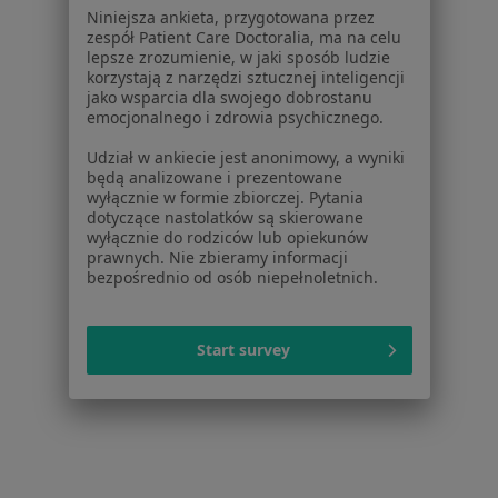
W pobliżu Warszawy
Niniejsza ankieta, przygotowana przez
Drżenie w Wołominie
zespół Patient Care Doctoralia, ma na celu
lepsze zrozumienie, w jaki sposób ludzie
Drżenie w Piasecznie
korzystają z narzędzi sztucznej inteligencji
jako wsparcia dla swojego dobrostanu
Drżenie w Pruszkowie
emocjonalnego i zdrowia psychicznego.
Drżenie w Ożarowie Mazowieckim
Udział w ankiecie jest anonimowy, a wyniki
będą analizowane i prezentowane
Drżenie w
wyłącznie w formie zbiorczej. Pytania
dotyczące nastolatków są skierowane
wyłącznie do rodziców lub opiekunów
Schorzenia w Warszawie
prawnych. Nie zbieramy informacji
bezpośrednio od osób niepełnoletnich.
Nadciśnienie tętnicze w Warszawie
Niewydolność serca w Warszawie
Start survey
Choroba wieńcowa w Warszawie
Cukrzyca w Warszawie
Zaburzenia rytmu serca w Warszawie
Więcej (15)