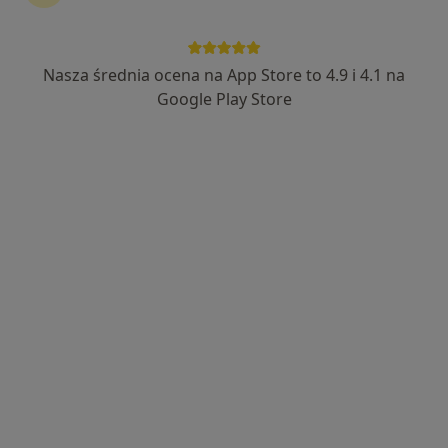
Nasza średnia ocena na App Store to 4.9 i 4.1 na
Tomasz Bednarowicz
Google Play Store
·
Więcej
Psychoterapeuta, Psycholog, Biegły sądowy
5 opinii
Adres 1
Adres 2
Online
Plac Inwalidów 4/6/8, Warszawa
•
Mapa
Przestrzeń Terapeutyczna Pl. Inwalidów
Konsultacja psychologiczna
400 zł
Specjalista nie oferuje umawiania online pod tym adresem.
Poproś o wizytę