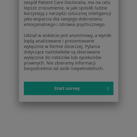
zespół Patient Care Doctoralia, ma na celu
lepsze zrozumienie, w jaki sposób ludzie
Bruksizm w Grójcu
korzystają z narzędzi sztucznej inteligencji
jako wsparcia dla swojego dobrostanu
Bruksizm w Pruszkowie
emocjonalnego i zdrowia psychicznego.
Bruksizm w Ząbkach
Udział w ankiecie jest anonimowy, a wyniki
będą analizowane i prezentowane
Więcej (14)
wyłącznie w formie zbiorczej. Pytania
Więcej w kategorii: W pobliżu Warszawy
dotyczące nastolatków są skierowane
wyłącznie do rodziców lub opiekunów
Schorzenia w Warszawie
prawnych. Nie zbieramy informacji
bezpośrednio od osób niepełnoletnich.
Ból zęba w Warszawie
Próchnica w Warszawie
Start survey
Nadwrażliwość zębów w Warszawie
Braki zębowe w Warszawie
Przebarwienia zębów w Warszawie
Więcej (15)
Więcej w kategorii: Schorzenia w Warszawie