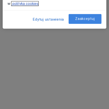
Kupryś Dental Clinic
w
polityka cookies
Higienizacja
od 390 zł
Specjalista nie oferuje umawiania online pod tym adresem.
Zaakceptuj
Edytuj ustawienia
Poproś o wizytę
Bezpieczne płatności
lek. Przemysław Styczeń
·
Więcej
Lekarz wykonujący zabiegi medycyny estetycznej
502 opinie