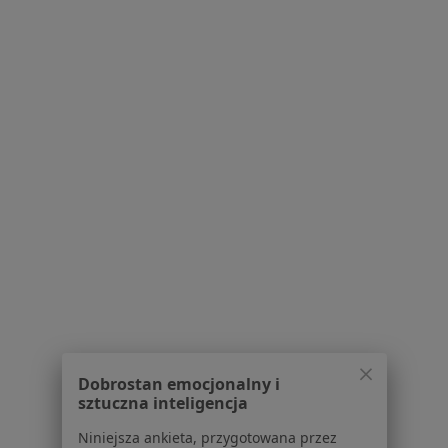
Adres 1
Adres 2
Adres 3
Aleja Komisji Edukacji Narodowej 36A, lok. U3, Warszawa
•
Mapa
Smile! Stomatologia Bezstresowa
Konsultacja chirurgiczna
270 zł
Specjalista nie oferuje umawiania online pod tym adresem.
Poproś o wizytę
1
2
3
4
5
...
48
Powiązane wyszukiwania
W pobliżu Warszawy
Dobrostan emocjonalny i
sztuczna inteligencja
Bruksizm w Piasecznie
Niniejsza ankieta, przygotowana przez
Bruksizm w Legionowie