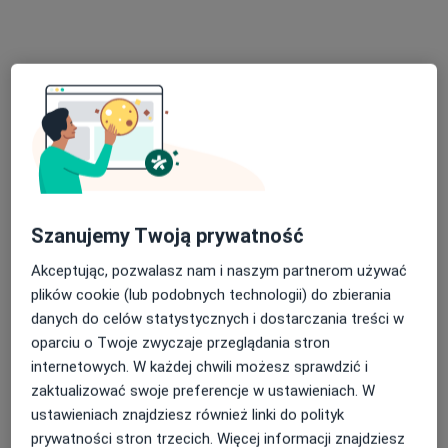
Specjalista nie oferuje umawiania online pod tym adresem.
Poproś o wizytę
Szanujemy Twoją prywatność
Akceptując, pozwalasz nam i naszym partnerom używać
lek. dent. Jolanta Cyburt
plików cookie (lub podobnych technologii) do zbierania
·
Więcej
Stomatolog
danych do celów statystycznych i dostarczania treści w
9 opinii
oparciu o Twoje zwyczaje przeglądania stron
internetowych. W każdej chwili możesz sprawdzić i
Adres 1
Adres 2
zaktualizować swoje preferencje w ustawieniach. W
ustawieniach znajdziesz również linki do polityk
Kazimierza Brokla 2, Warszawa
•
Mapa
prywatności stron trzecich. Więcej informacji znajdziesz