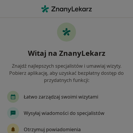
Me
Bruksizm • Warszawa, mazowieckie
Filtry
• 1
Ubezpieczenie
Map
Bruksizm specjaliści w Warszawie
Witaj na ZnanyLekarz
Jak działają wyniki wyszukiwania
Znajdź najlepszych specjalistów i umawiaj wizyty.
Pobierz aplikację, aby uzyskać bezpłatny dostęp do
Jakiego specjalisty szukasz?
przydatnych funkcji:
Stomatolog
Lekarz wykonujący zabiegi medyc
Łatwo zarządzaj swoimi wizytami
Wysyłaj wiadomości do specjalistów
Otrzymuj powiadomienia