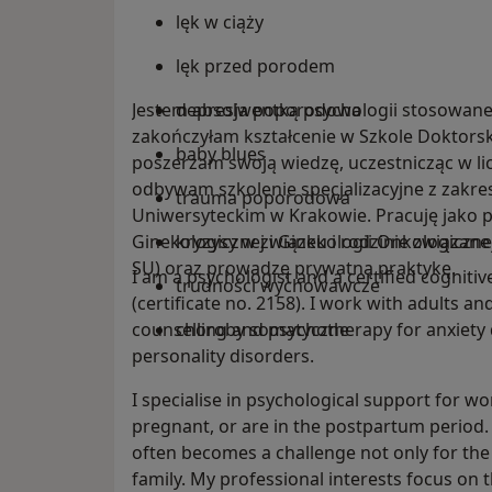
lęk w ciąży
lęk przed porodem
Jestem absolwentką psychologii stosowanej
depresja poporodowa
zakończyłam kształcenie w Szkole Doktorsk
baby blues
poszerzam swoją wiedzę, uczestnicząc w lic
odbywam szkolenie specjalizacyjne z zakresu
trauma poporodowa
Uniwersyteckim w Krakowie. Pracuję jako p
Ginekologicznej i Ginekologii Onkologiczne
kryzysy w związku i rodzinie związane
SU) oraz prowadzę prywatną praktykę.
I am a psychologist and a certified cogniti
trudności wychowawcze
(certificate no. 2158). I work with adults a
counselling and psychotherapy for anxiety
choroby somatyczne
personality disorders.
I specialise in psychological support for w
pregnant, or are in the postpartum period. 
often becomes a challenge not only for the
family. My professional interests focus on t