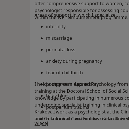
offer comprehensive support to women, coup
psychologist responsible for assessing coupl
Areas of support in which I specialize:
within the IVF reimbursement programme.
infertility
miscarriage
perinatal loss
anxiety during pregnancy
fear of childbirth
I hold a degree in Applied Psychology from
postpartum depression
training at the Doctoral School of Social Sc
baby blues
knowledge by participating in numerous cou
undergoing specialist training in clinical ps
postpartum trauma
Kraków. I work as a psychologist at the Cli
and Oncological Gynaecology of the Universi
relationship and family crises related t
O mnie
więcej
Neonatology Clinic), as well as in private pr