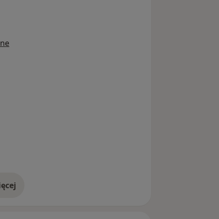
ine
ęcej
doświadczeniu