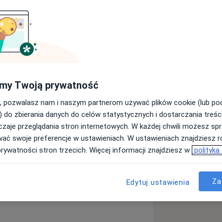
 psychoterapeutą poznawczo-
uję z osobami dorosłymi oraz parami,
sychoterapię zaburzeń lękowych,
my Twoją prywatność
la kobiet starających się o dziecko,
Wspieram w radzeniu sobie z nową
, pozwalasz nam i naszym partnerom używać plików cookie (lub p
m nie tylko dla kobiety, ale także dla
) do zbierania danych do celów statystycznych i dostarczania treśc
owe koncentrują się wokół okresu
zaje przeglądania stron internetowych. W każdej chwili możesz spr
ksowego wsparcia kobietom, parom i
wać swoje preferencje w ustawieniach. W ustawieniach znajdziesz ró
walifikujący pary do adopcji
prywatności stron trzecich. Więcej informacji znajdziesz w
polityka
:
IVF.
Za
Edytuj ustawienia