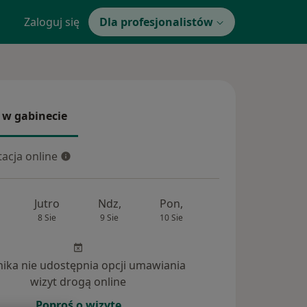
Zaloguj się
Dla profesjonalistów
 w gabinecie
 gabinecie
acja online
cja online
Jutro
Ndz,
Pon,
Wt,
Śr,
8 Sie
9 Sie
10 Sie
11 Sie
12 Si
inika nie udostępnia opcji umawiania
wizyt drogą online
Poproś o wizytę