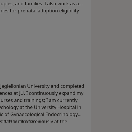
les, and families. I also work as a
es for prenatal adoption eligibility
 Jagiellonian University and completed
iences at JU. I continuously expand my
rses and trainings; I am currently
ychology at the University Hospital in
nic of Gynaecological Endocrinology
ty Hospital (previously at the
o the birth of a child
actice.