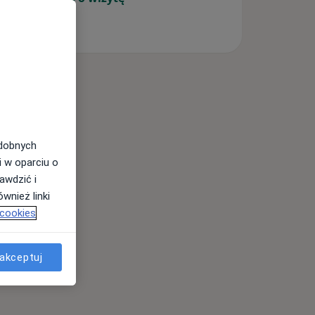
odobnych
i w oparciu o
awdzić i
wnież linki
 cookies
akceptuj