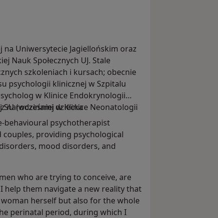
 na Uniwersytecie Jagiellońskim oraz
iej Nauk Społecznych UJ. Stale
znych szkoleniach i kursach; obecnie
 psychologii klinicznej w Szpitalu
sycholog w Klinice Endokrynologii
j SU (wcześniej w Klinice Neonatologii
 z narodzinami dziecka
ve-behavioural psychotherapist
nd couples, providing psychological
 disorders, mood disorders, and
omen who are trying to conceive, are
I help them navigate a new reality that
 woman herself but also for the whole
he perinatal period, during which I