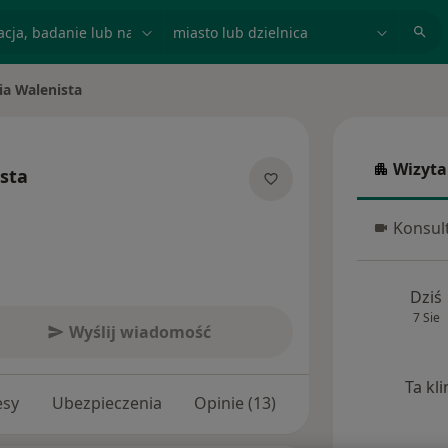
acja, badanie lub nazwisko
miasto lub dzielnica
ia Walenista
to
Wizyta
sta
Wizyta w
jalizacjach
Konsult
Konsulta
Dziś
7 Sie
Wyślij wiadomość
Ta kl
esy
Ubezpieczenia
Opinie (13)