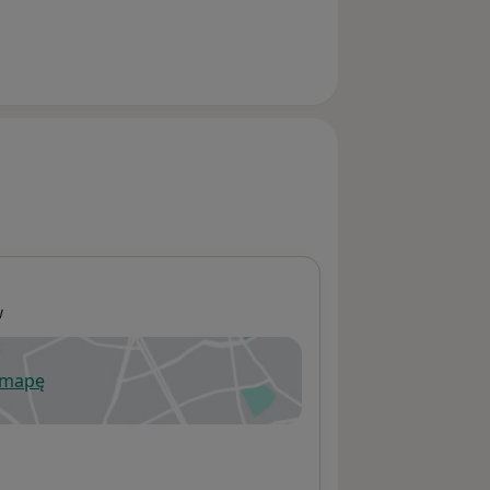
w
 mapę
wiera się w nowej karcie