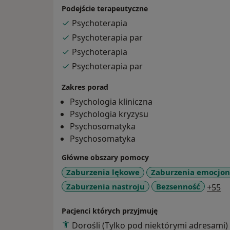
parenting difficulties
Podejście terapeutyczne
somatic illnesses
Psychoterapia
Psychoterapia par
Psychoterapia
Psychoterapia par
Zakres porad
Psychologia kliniczna
Psychologia kryzysu
Psychosomatyka
Psychosomatyka
Główne obszary pomocy
Zaburzenia lękowe
Zaburzenia emocjon
a1
Zaburzenia nastroju
Bezsenność
+55
Pacjenci których przyjmuję
Dorośli (Tylko pod niektórymi adresami)