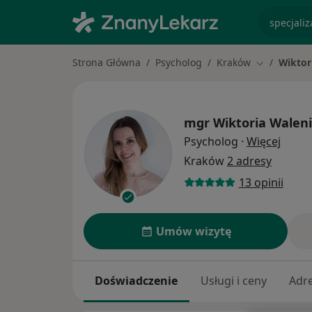
specjaliz
Strona Główna
Psycholog
Kraków
Wiktor
Zmień mias
mgr
Wiktoria Waleni
O spec
Psycholog
·
Więcej
Kraków
2 adresy
13 opinii
Umów wizytę
Doświadczenie
Usługi i ceny
Adr