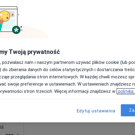
Umawianie online nie jest dostępne
Poproś o wizytę
pa
300 zł
my Twoją prywatność
, pozwalasz nam i naszym partnerom używać plików cookie (lub p
) do zbierania danych do celów statystycznych i dostarczania treśc
zaje przeglądania stron internetowych. W każdej chwili możesz spr
y
Dziś
Jutro
Ndz,
Pon,
wać swoje preferencje w ustawieniach. W ustawieniach znajdziesz ró
7 Sie
8 Sie
9 Sie
10 Sie
prywatności stron trzecich. Więcej informacji znajdziesz w
polityka
Umawianie online nie jest dostępne
Za
Edytuj ustawienia
Pokaż profil
pa