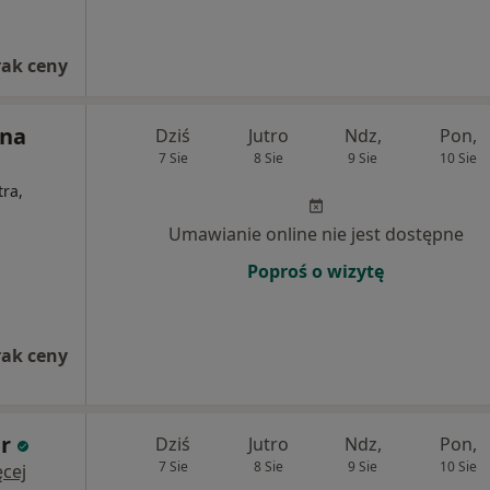
rak ceny
yna
Dziś
Jutro
Ndz,
Pon,
7 Sie
8 Sie
9 Sie
10 Sie
tra,
Umawianie online nie jest dostępne
Poproś o wizytę
rak ceny
r
Dziś
Jutro
Ndz,
Pon,
7 Sie
8 Sie
9 Sie
10 Sie
cej