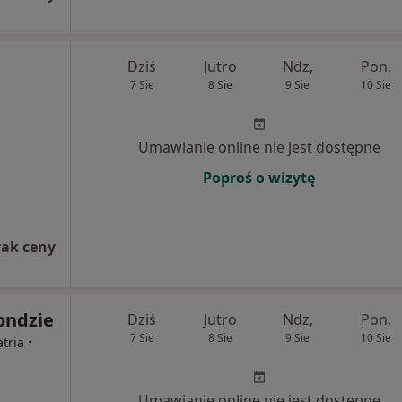
Dziś
Jutro
Ndz,
Pon,
7 Sie
8 Sie
9 Sie
10 Sie
Umawianie online nie jest dostępne
Poproś o wizytę
rak ceny
ondzie
Dziś
Jutro
Ndz,
Pon,
7 Sie
8 Sie
9 Sie
10 Sie
·
atria
Umawianie online nie jest dostępne