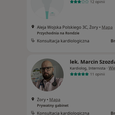
12 opinii
Aleja Wojska Polskiego 3C, Żory
•
Mapa
Przychodnia na Rondzie
Konsultacja kardiologiczna
B
lek. Marcin Szozd
·
Wię
Kardiolog, Internista
11 opinii
Żory
•
Mapa
Prywatny gabinet
Konsultacja kardiologiczna
B