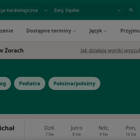
acja, badanie lub nazwisko
miasto lub dzielnica
zenie
Dostępne terminy
Język
Przyjmu
 w Żorach
Jak działają wyniki wysz
log
Pediatra
Położna/położny
ichał
Dziś
Jutro
Ndz,
Pon,
7 Sie
8 Sie
9 Sie
10 Sie