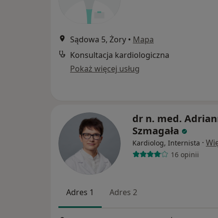
Sądowa 5, Żory
•
Mapa
Konsultacja kardiologiczna
Pokaż więcej usług
dr n. med. Adria
Szmagała
·
Wię
Kardiolog, Internista
16 opinii
Adres 1
Adres 2