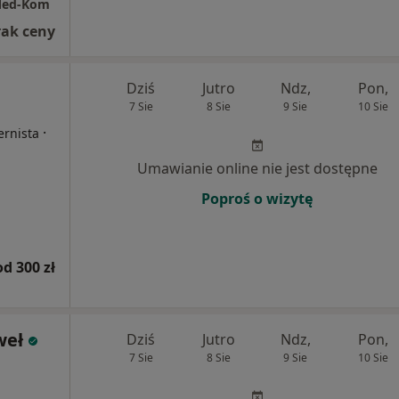
 Med-Kom
rak ceny
Dziś
Jutro
Ndz,
Pon,
7 Sie
8 Sie
9 Sie
10 Sie
·
ernista
Umawianie online nie jest dostępne
Poproś o wizytę
od 300 zł
weł
Dziś
Jutro
Ndz,
Pon,
7 Sie
8 Sie
9 Sie
10 Sie