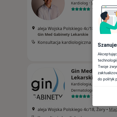
·
Więcej
Kardiolog
108 opinii
aleja Wojska Polskiego 4c/18, Żory
•
Ma
Gin Med Gabinety Lekarskie
Konsultacja kardiologiczna
Szanuje
Akceptując
technologii
Twoje zwyc
Gin Med Gabinet
zaktualizo
Lekarskie
do polityk 
Kardiologia, Ginekologia,
·
Więcej
Dermatologia
788 opinii
aleja Wojska Polskiego 4c/18, Żory
•
Ma