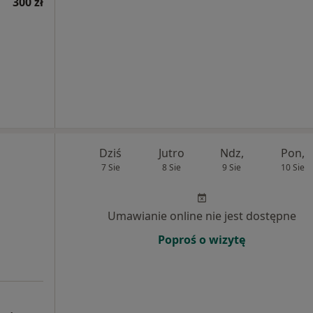
300 zł
Dziś
Jutro
Ndz,
Pon,
7 Sie
8 Sie
9 Sie
10 Sie
Umawianie online nie jest dostępne
Poproś o wizytę