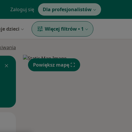
Zaloguj się
Dla profesjonalistów
je dzieci
Więcej filtrów
•
1
ukiwania
Powiększ mapę
Wt,
Śr,
Czw,
11 Sie
12 Sie
13 Sie