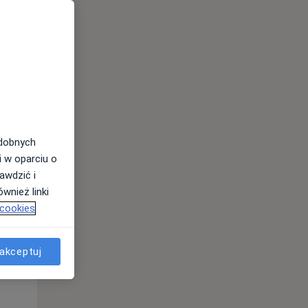
odobnych
i w oparciu o
awdzić i
Wt,
Śr,
Czw,
wnież linki
11 Sie
12 Sie
13 Sie
 cookies
akceptuj