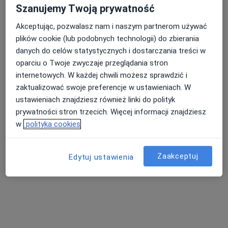
Szanujemy Twoją prywatność
Specjalista nie oferuje umawiania online pod tym adresem.
Akceptując, pozwalasz nam i naszym partnerom używać
Poproś o wizytę
plików cookie (lub podobnych technologii) do zbierania
danych do celów statystycznych i dostarczania treści w
oparciu o Twoje zwyczaje przeglądania stron
internetowych. W każdej chwili możesz sprawdzić i
zaktualizować swoje preferencje w ustawieniach. W
ustawieniach znajdziesz również linki do polityk
prywatności stron trzecich. Więcej informacji znajdziesz
w
polityka cookies
lek. dent. Monika Nowak
Zaakceptuj
Edytuj ustawienia
·
Więcej
Stomatolog
107 opinii
Adres 1
Adres 2
Wąska 7, Tychy
•
Mapa