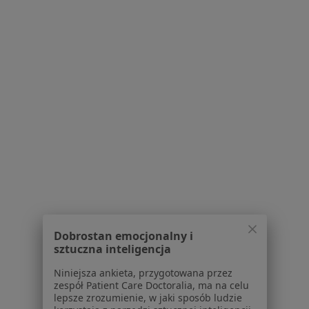
·
Więcej
Stomatolog
20 opinii
aleja Wojska Polskiego 3, Żory
•
Mapa
Luxury Clinic Stomatologia i medycyna estetyczna
Konsultacja stomatologiczna
Brak ceny
Specjalista nie oferuje umawiania online pod tym adresem.
Poproś o wizytę
Dobrostan emocjonalny i
sztuczna inteligencja
Niniejsza ankieta, przygotowana przez
zespół Patient Care Doctoralia, ma na celu
Danuta Boruch-Szwedko
lepsze zrozumienie, w jaki sposób ludzie