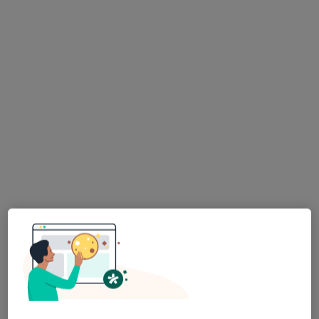
Dostępni specjaliści
Specjaliści znajdują się poza Żory, śląskie, w
obszarach bliskich Twojemu wyszukiwaniu.
Bezpieczne płatności
lek. dent. Maria Szpara
·
Więcej
Stomatolog
361 opinii
Generała Zygmunta Waltera-Jankego 275, Katowice
•
Mapa
iDentysta Clinic
Konsultacja stomatologiczna
od 200 zł