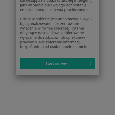
Stomatolog
korzystają z narzędzi sztucznej inteligencji
jako wsparcia dla swojego dobrostanu
os. Księcia Władysława 8 F lok. 1a, Żory
•
Mapa
emocjonalnego i zdrowia psychicznego.
Gabinet Lekarski
Udział w ankiecie jest anonimowy, a wyniki
Konsultacja protetyczna
Brak ceny
będą analizowane i prezentowane
wyłącznie w formie zbiorczej. Pytania
Specjalista nie oferuje umawiania online pod tym adresem.
dotyczące nastolatków są skierowane
wyłącznie do rodziców lub opiekunów
prawnych. Nie zbieramy informacji
Poproś o wizytę
bezpośrednio od osób niepełnoletnich.
Start survey
lek. dent. Marta Brzyska
·
Więcej
Stomatolog
13 opinii