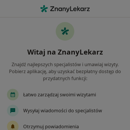
Me
Stomatolog • Żory, śląskie
Filtry
Mapa
Polecani stomatolodzy w Żorach
Witaj na ZnanyLekarz
Jak działają wyniki wyszukiwania
Znajdź najlepszych specjalistów i umawiaj wizyty.
Pobierz aplikację, aby uzyskać bezpłatny dostęp do
przydatnych funkcji:
Łatwo zarządzaj swoimi wizytami
Wysyłaj wiadomości do specjalistów
dr n. med. Maria Wojtanowska
Stomatolog, Lekarz wykonujący zabiegi medycyny estetycznej
Otrzymuj powiadomienia