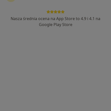
·
Więcej
489 opinii
Adres
Online
Nasza średnia ocena na App Store to 4.9 i 4.1 na
Google Play Store
Boczna 6, Żory
•
Mapa
Wojtanowska Dental Clinic
Konsultacja stomatologiczna
od 250 zł
Specjalista nie oferuje umawiania online pod tym adresem.
Poproś o wizytę