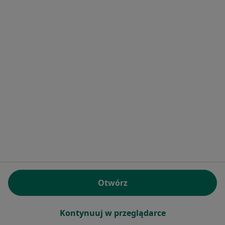
Stomatologia Wolscy
Specjalista nie oferuje umawiania online pod tym adresem.
Poproś o wizytę
Monika Nowak-Porada
Stomatolog
Otwórz
1 opinia
Jesienna 2, Żory
•
Mapa
Kontynuuj w przeglądarce
Gabinet Stomatologiczny