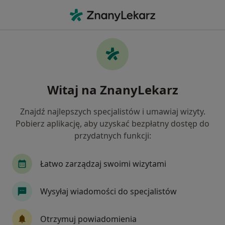
Me
Czego szukasz?
Strona Główna
Usługi
Konsultacja Kardiologa Dziecięcego
Konsultacja kardiologa
Witaj na ZnanyLekarz
dziecięcego - informacje,
Znajdź najlepszych specjalistów i umawiaj wizyty.
specjaliści, pytania i odpowiedzi
Pobierz aplikację, aby uzyskać bezpłatny dostęp do
przydatnych funkcji:
Łatwo zarządzaj swoimi wizytami
Informacje
Wysyłaj wiadomości do specjalistów
Eksperci - konsultacja kardiologa
Otrzymuj powiadomienia