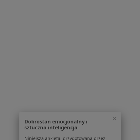
Praca
Rekrutujemy!
Partnerzy
Centrum prasowe
Kontakt
Dla pacjentów
Lekarze
Placówki medyczne
Pytania i odpowiedzi
Usługi i zabiegi
Choroby
Pomoc
Aplikacje mobilne
Blog dla pacjentów
Dla profesjonalistów
Dobrostan emocjonalny i
Cennik
sztuczna inteligencja
Dla lekarzy
Niniejsza ankieta, przygotowana przez
Dla placówek medycznych