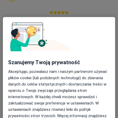
dziecięcego
Nasza średnia ocena na App Store to 4.9 i 4.1 na
Małgorzata Gromkowska
Google Play Store
Kardiolog dziecięcy
Wrocław
umów wizytę
Anna Piórecka-Makuła
Szanujemy Twoją prywatność
Akceptując, pozwalasz nam i naszym partnerom używać
Kardiolog dziecięcy
Warszawa
plików cookie (lub podobnych technologii) do zbierania
danych do celów statystycznych i dostarczania treści w
umów wizytę
oparciu o Twoje zwyczaje przeglądania stron
internetowych. W każdej chwili możesz sprawdzić i
Monika Brzezinska
zaktualizować swoje preferencje w ustawieniach. W
ustawieniach znajdziesz również linki do polityk
Kardiolog dziecięcy, Kardiolog, Pediatra
Warszawa
prywatności stron trzecich. Więcej informacji znajdziesz