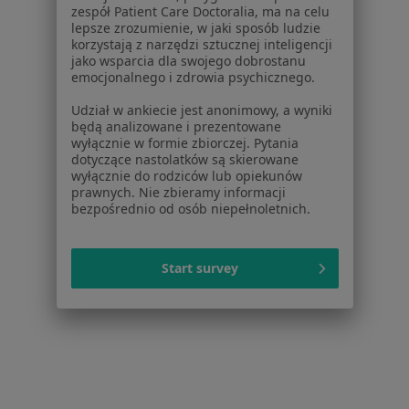
zespół Patient Care Doctoralia, ma na celu
Noa Notes
nowość
lepsze zrozumienie, w jaki sposób ludzie
Baza wiedzy
korzystają z narzędzi sztucznej inteligencji
jako wsparcia dla swojego dobrostanu
Centrum Pomocy dla Specjalisty
emocjonalnego i zdrowia psychicznego.
Kontakt
Udział w ankiecie jest anonimowy, a wyniki
ZnanyLekarz - Strona główna
będą analizowane i prezentowane
wyłącznie w formie zbiorczej. Pytania
ZnanyLekarz Sp. z o.o.
dotyczące nastolatków są skierowane
ul. Kolejowa 5/7
wyłącznie do rodziców lub opiekunów
01-217 Warszawa, Polska
prawnych. Nie zbieramy informacji
bezpośrednio od osób niepełnoletnich.
NIP: ⁠7010224868
KRS: ⁠0000347997
REGON: ⁠142276657
Start survey
Sąd Rejonowy dla m.st. Warszawy w Warszawie XII
Wydział Gospodarczy KRS
Facebook
otwiera się w nowej karcie