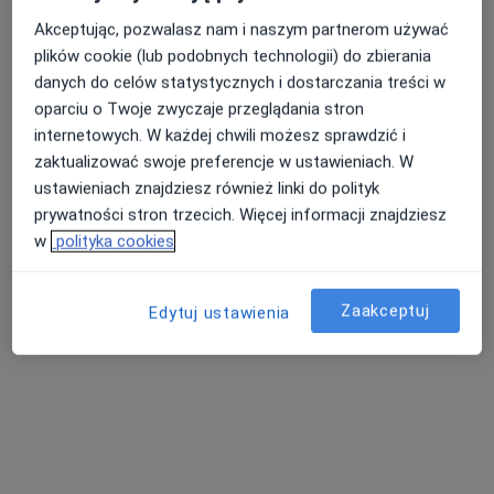
Akceptując, pozwalasz nam i naszym partnerom używać
plików cookie (lub podobnych technologii) do zbierania
dr n. med. Maciej Turski
danych do celów statystycznych i dostarczania treści w
·
Więcej
Kardiolog
oparciu o Twoje zwyczaje przeglądania stron
66 opinii
internetowych. W każdej chwili możesz sprawdzić i
zaktualizować swoje preferencje w ustawieniach. W
Zebrzydowicka 75, Rybnik
•
Mapa
ustawieniach znajdziesz również linki do polityk
Specjalistyczna Praktyka Lekarska Turski Maciej
prywatności stron trzecich. Więcej informacji znajdziesz
Próba wysiłkowa
270 zł
w
polityka cookies
Specjalista nie oferuje umawiania online pod tym adresem.
Zaakceptuj
Edytuj ustawienia
Poproś o wizytę