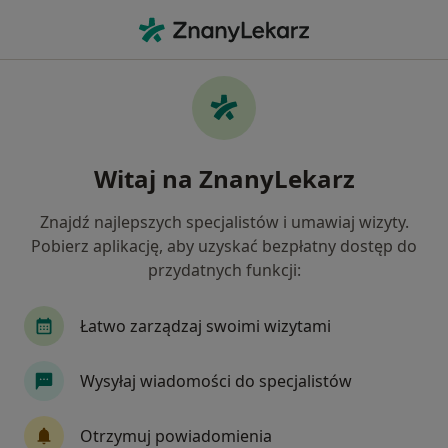
Me
Próba Wysiłkowa • Żory, śląskie
Filtry
• 1
Mapa
Próba wysiłkowa specjaliści w Żorach
Witaj na ZnanyLekarz
Jak działają wyniki wyszukiwania
Znajdź najlepszych specjalistów i umawiaj wizyty.
Pobierz aplikację, aby uzyskać bezpłatny dostęp do
Jaką wizytę chcesz umówić?
przydatnych funkcji:
Próba wysiłkowa
Łatwo zarządzaj swoimi wizytami
Wysyłaj wiadomości do specjalistów
Otrzymuj powiadomienia