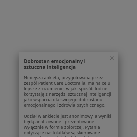
Praca
Rekrutujemy!
Partnerzy
Centrum prasowe
Kontakt
Dla pacjentów
Lekarze
Placówki medyczne
Dobrostan emocjonalny i
Pytania i odpowiedzi
sztuczna inteligencja
Usługi i zabiegi
Niniejsza ankieta, przygotowana przez
Choroby
zespół Patient Care Doctoralia, ma na celu
Pomoc
lepsze zrozumienie, w jaki sposób ludzie
korzystają z narzędzi sztucznej inteligencji
Aplikacje mobilne
jako wsparcia dla swojego dobrostanu
Blog dla pacjentów
emocjonalnego i zdrowia psychicznego.
Dla profesjonalistów
Udział w ankiecie jest anonimowy, a wyniki
będą analizowane i prezentowane
Cennik
wyłącznie w formie zbiorczej. Pytania
dotyczące nastolatków są skierowane
Dla lekarzy