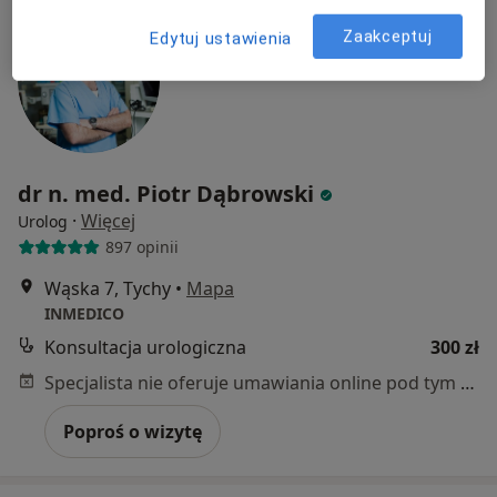
Zaakceptuj
Edytuj ustawienia
dr n. med. Piotr Dąbrowski
·
Więcej
Urolog
897 opinii
Wąska 7, Tychy
•
Mapa
INMEDICO
Konsultacja urologiczna
300 zł
Specjalista nie oferuje umawiania online pod tym adresem.
Poproś o wizytę