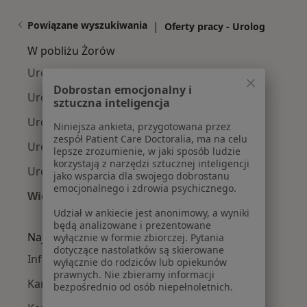
Powiązane wyszukiwania
|
Oferty pracy - Urolog
W pobliżu Żorów
Urolodzy w Katowicach
Dobrostan emocjonalny i
Urolodzy w Gliwicach
sztuczna inteligencja
Urolodzy w Bielsku-Białej
Niniejsza ankieta, przygotowana przez
zespół Patient Care Doctoralia, ma na celu
Urolodzy w Sosnowcu
lepsze zrozumienie, w jaki sposób ludzie
korzystają z narzędzi sztucznej inteligencji
Urolodzy w Chorzowie
jako wsparcia dla swojego dobrostanu
emocjonalnego i zdrowia psychicznego.
Więcej (15)
Więcej w kategorii: W pobliżu Żorów
Udział w ankiecie jest anonimowy, a wyniki
będą analizowane i prezentowane
Najczęstsze schorzenia
wyłącznie w formie zbiorczej. Pytania
dotyczące nastolatków są skierowane
Infekcje dróg moczowych Żory
wyłącznie do rodziców lub opiekunów
prawnych. Nie zbieramy informacji
Kamica moczowa Żory
bezpośrednio od osób niepełnoletnich.