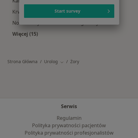
Kamica nerkowa Żory
Start survey
Krwiomocz Żory
Nowotwory układu moczowego Żory
Więcej (15)
Więcej w kategorii: Najczęstsze schorzenia
Strona Główna
Urolog
Żory
Zmień miasto
Serwis
Regulamin
Polityka prywatności pacjentów
Polityka prywatności profesjonalistów