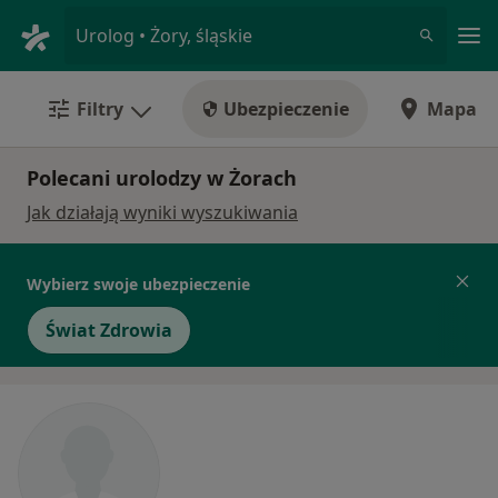
Me
Urolog • Żory, śląskie
Filtry
Ubezpieczenie
Mapa
Polecani urolodzy w Żorach
Jak działają wyniki wyszukiwania
Wybierz swoje ubezpieczenie
Świat Zdrowia