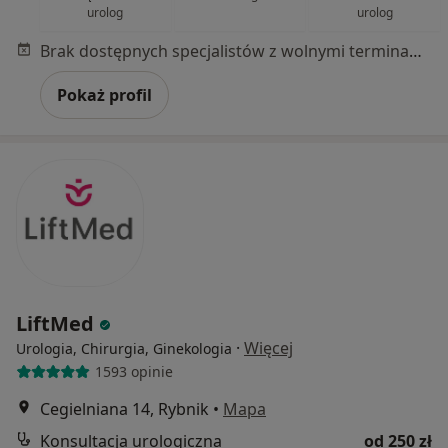
urolog
urolog
Brak dostępnych specjalistów z wolnymi terminami w tym centrum medycznym.
Pokaż profil
LiftMed
·
Więcej
Urologia, Chirurgia, Ginekologia
1593 opinie
Cegielniana 14, Rybnik
•
Mapa
Konsultacja urologiczna
od 250 zł