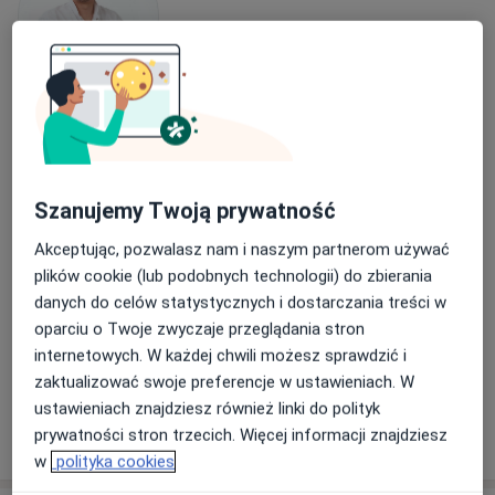
lek. Michał Pułtorak
·
Więcej
Urolog
423 opinie
Szanujemy Twoją prywatność
Adres
Online
Akceptując, pozwalasz nam i naszym partnerom używać
plików cookie (lub podobnych technologii) do zbierania
Wąska 7, Tychy
•
Mapa
danych do celów statystycznych i dostarczania treści w
INMEDICO
oparciu o Twoje zwyczaje przeglądania stron
Konsultacja urologiczna
300 zł
internetowych. W każdej chwili możesz sprawdzić i
zaktualizować swoje preferencje w ustawieniach. W
Specjalista nie oferuje umawiania online pod tym adresem.
ustawieniach znajdziesz również linki do polityk
Poproś o wizytę
prywatności stron trzecich. Więcej informacji znajdziesz
w
polityka cookies