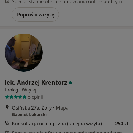
Specjalista nie oferuje umawiania online pod tym adresem.
Poproś o wizytę
lek. Andrzej Krentorz
·
Więcej
Urolog
5 opinii
Osińska 27a, Żory
•
Mapa
Gabinet Lekarski
Konsultacja urologiczna (kolejna wizyta)
250 zł