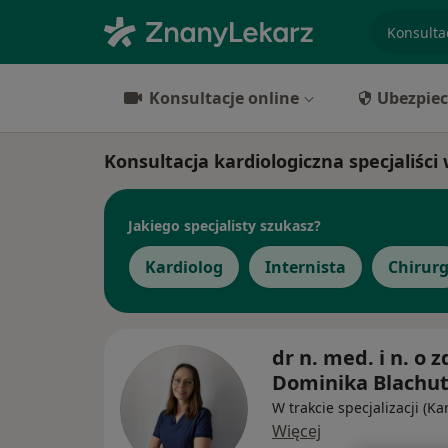
specjaliz
Konsultacje online
Ubezpiec
Konsultacja kardiologiczna specjaliści
Jakiego specjalisty szukasz?
Kardiolog
Internista
Chirur
dr n. med. i n. o z
Dominika Blachu
W trakcie specjalizacji (Ka
Więcej