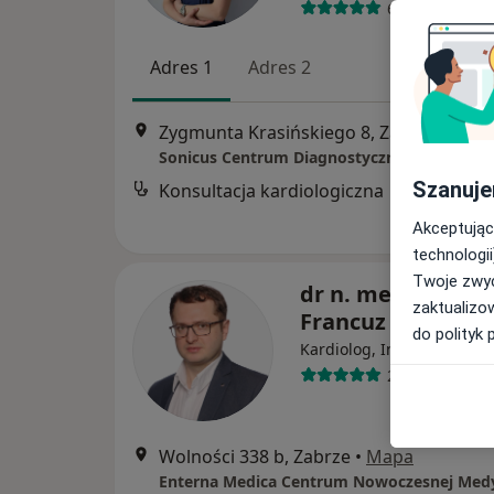
63 opinie
Adres 1
Adres 2
Zygmunta Krasińskiego 8, Zabrze
•
Map
Sonicus Centrum Diagnostyczne
Szanuje
Konsultacja kardiologiczna
Akceptując
technologii
Twoje zwyc
dr n. med. Paweł
zaktualizo
Francuz
do polityk 
·
Wię
Kardiolog, Internista
22 opinie
Wolności 338 b, Zabrze
•
Mapa
Enterna Medica Centrum Nowoczesnej Med