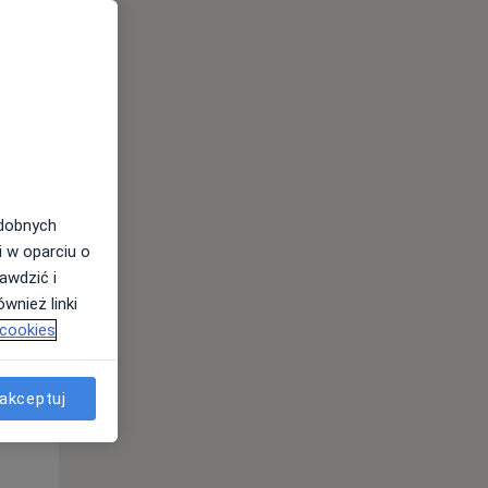
odobnych
i w oparciu o
awdzić i
Pon,
Wt,
Śr,
wnież linki
10 Sie
11 Sie
12 Sie
 cookies
akceptuj