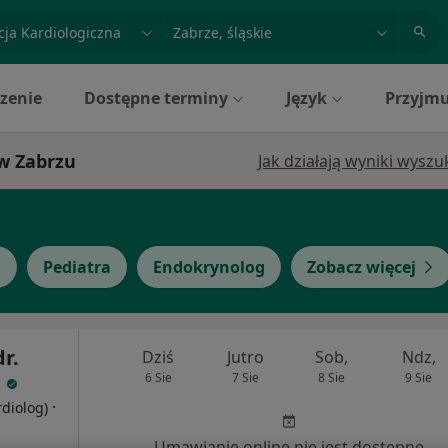
acja, badanie lub nazwisko
miasto lub dzielnica
zenie
Dostępne terminy
Język
Przyjmu
 w Zabrzu
Jak działają wyniki wysz
g
Pediatra
Endokrynolog
Zobacz więcej
dr.
Dziś
Jutro
Sob,
Ndz,
t
6 Sie
7 Sie
8 Sie
9 Sie
·
rdiolog)
Umawianie online nie jest dostępne