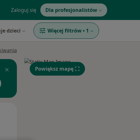
Zaloguj się
Dla profesjonalistów
je dzieci
Więcej filtrów
•
1
ukiwania
Powiększ mapę
Pon,
Wt,
Śr,
10 Sie
11 Sie
12 Sie