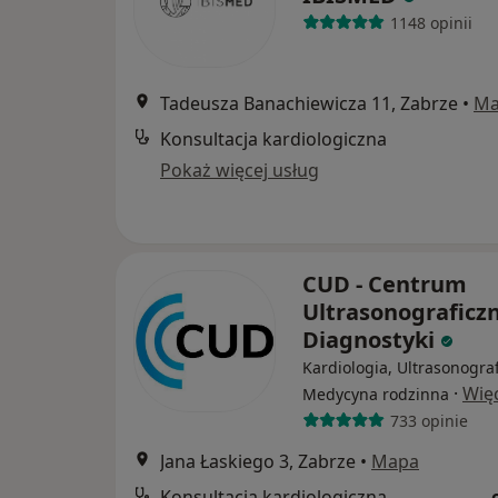
1148 opinii
Tadeusza Banachiewicza 11, Zabrze
•
Ma
Konsultacja kardiologiczna
Pokaż więcej usług
CUD - Centrum
Ultrasonograficz
Diagnostyki
Kardiologia, Ultrasonograf
·
Wię
Medycyna rodzinna
733 opinie
Jana Łaskiego 3, Zabrze
•
Mapa
Konsultacja kardiologiczna