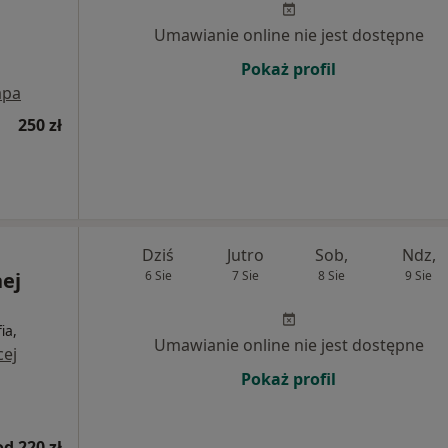
Umawianie online nie jest dostępne
Pokaż profil
pa
250 zł
Dziś
Jutro
Sob,
Ndz,
nej
6 Sie
7 Sie
8 Sie
9 Sie
ia,
Umawianie online nie jest dostępne
cej
Pokaż profil
od 220 zł