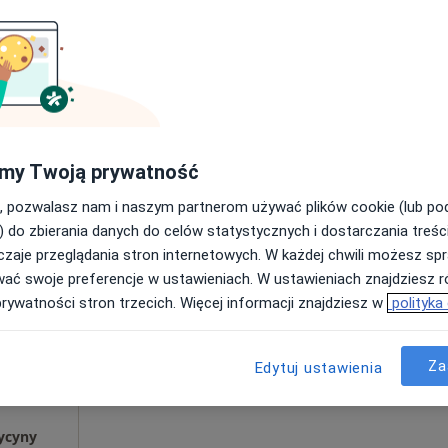
Poproś o wizytę
a
my Twoją prywatność
250 zł
, pozwalasz nam i naszym partnerom używać plików cookie (lub p
) do zbierania danych do celów statystycznych i dostarczania treśc
zaje przeglądania stron internetowych. W każdej chwili możesz spr
Dziś
Jutro
Sob,
Ndz,
wać swoje preferencje w ustawieniach. W ustawieniach znajdziesz ró
6 Sie
7 Sie
8 Sie
9 Sie
prywatności stron trzecich. Więcej informacji znajdziesz w
polityka
cej
Umawianie online nie jest dostępne
Za
Edytuj ustawienia
Poproś o wizytę
ycyny