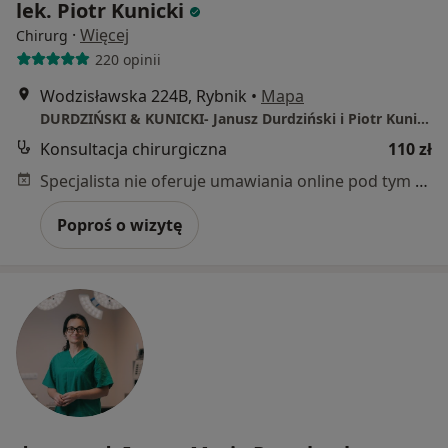
lek. Piotr Kunicki
·
Więcej
Chirurg
220 opinii
Wodzisławska 224B, Rybnik
•
Mapa
DURDZIŃSKI & KUNICKI- Janusz Durdziński i Piotr Kunicki - Prywatne Specjalistyczne Gabinety Lekarskie
Konsultacja chirurgiczna
110 zł
Specjalista nie oferuje umawiania online pod tym adresem.
Poproś o wizytę