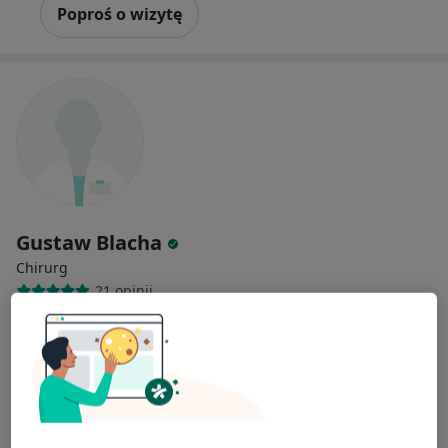
Poproś o wizytę
Gustaw Blacha
Chirurg
21 opinii
Cegielniana 14, Rybnik
•
Mapa
LiftMed
Konsultacja chirurgiczna
250 zł
Specjalista nie oferuje umawiania online pod tym adresem.