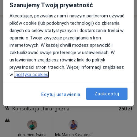
Poproś o wizytę
Szanujemy Twoją prywatność
Akceptując, pozwalasz nam i naszym partnerom używać
plików cookie (lub podobnych technologii) do zbierania
danych do celów statystycznych i dostarczania treści w
oparciu o Twoje zwyczaje przeglądania stron
internetowych. W każdej chwili możesz sprawdzić i
zaktualizować swoje preferencje w ustawieniach. W
ustawieniach znajdziesz również linki do polityk
prywatności stron trzecich. Więcej informacji znajdziesz
LiftMed
w
polityka cookies
·
Więcej
Chirurgia, Ginekologia, Stomatologia
1593 opinie
Zaakceptuj
Edytuj ustawienia
Cegielniana 14, Rybnik
•
Mapa
Konsultacja chirurgiczna
250 zł
dr n. med. Iwona
lek. Marcin Kaszubski