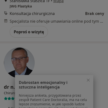
Stanisława Staszica 1F
•
Mapa
JWG Plastyka
Konsultacja chirurgiczna
Brak ceny
Specjalista nie oferuje umawiania online pod tym adresem.
Poproś o wizytę
Dobrostan emocjonalny i
dr n. med. Grzegorz Biolik
sztuczna inteligencja
·
Więcej
Chirurg, Chirurg naczyniowy, Flebolog
Niniejsza ankieta, przygotowana przez
14 opinii
zespół Patient Care Doctoralia, ma na celu
lepsze zrozumienie, w jaki sposób ludzie