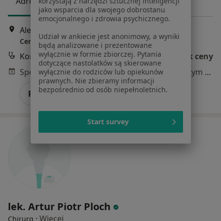
Adres 1
Adres 2
korzystają z narzędzi sztucznej inteligencji
jako wsparcia dla swojego dobrostanu
emocjonalnego i zdrowia psychicznego.
Aleja Zjednoczonej Europy 37, Żory
•
Mapa
Udział w ankiecie jest anonimowy, a wyniki
Centrum Medyczne Provita Żory
będą analizowane i prezentowane
wyłącznie w formie zbiorczej. Pytania
Konsultacja chirurgiczna
Brak ceny
dotyczące nastolatków są skierowane
Specjalista nie oferuje umawiania online pod tym adresem.
wyłącznie do rodziców lub opiekunów
prawnych. Nie zbieramy informacji
bezpośrednio od osób niepełnoletnich.
Poproś o wizytę
Start survey
lek. Artur Piotr Ploch
·
Więcej
Chirurg