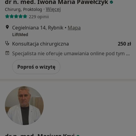
dr n. med. Iwona Maria Pawełczyk
·
Więcej
Chirurg, Proktolog
229 opinii
Cegielniana 14, Rybnik
•
Mapa
LiftMed
Konsultacja chirurgiczna
250 zł
Specjalista nie oferuje umawiania online pod tym adresem.
Poproś o wizytę