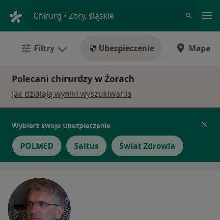
Me
Chirurg • Żory, śląskie
Filtry
Ubezpieczenie
Mapa
Polecani chirurdzy w Żorach
Jak działają wyniki wyszukiwania
Wybierz swoje ubezpieczenie
POLMED
Saltus
Świat Zdrowia