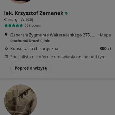
lek. Krzysztof Zemanek
·
Więcej
Chirurg
609 opinii
Generała Zygmunta Waltera-Jankego 275, Katowice
•
Mapa
Stachura&Drozd Clinic
Konsultacja chirurgiczna
300 zł
Specjalista nie oferuje umawiania online pod tym adresem.
Poproś o wizytę