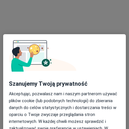
dr n. med. Paweł Francuz
·
Więcej
Kardiolog, Internista
22 opinie
Szanujemy Twoją prywatność
Wolności 338 b, Zabrze
•
Mapa
Enterna Medica Centrum Nowoczesnej Medycyny
Akceptując, pozwalasz nam i naszym partnerom używać
Konsultacja kardiologiczna
280 zł
plików cookie (lub podobnych technologii) do zbierania
danych do celów statystycznych i dostarczania treści w
Specjalista nie oferuje umawiania online pod tym adresem.
oparciu o Twoje zwyczaje przeglądania stron
internetowych. W każdej chwili możesz sprawdzić i
Poproś o wizytę
zaktualizować swoje preferencje w ustawieniach. W