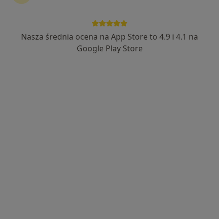
Nasza średnia ocena na App Store to 4.9 i 4.1 na
lek. Ksawery Tamioła
Google Play Store
·
Więcej
W trakcie specjalizacji (Kardiolog)
37 opinii
Sztolniowa 6, Ruda Śląska
•
Mapa
Centrum Medyczne GK-MED
Konsultacja kardiologiczna
230 zł
Specjalista nie oferuje umawiania online pod tym adresem.
Poproś o wizytę