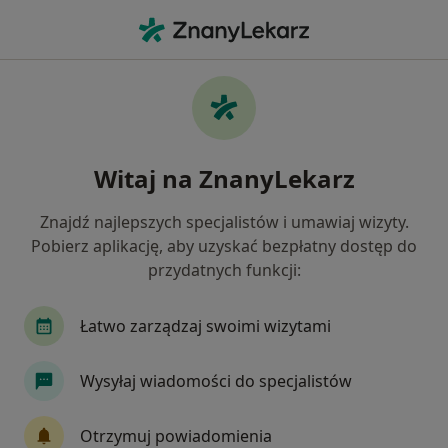
Me
Konsultacja Kardiologiczna • Ruda Śląska, śląskie
Filtry
• 1
Ubezpieczenie
Map
Konsultacja kardiologiczna specjaliści w
Witaj na ZnanyLekarz
Rudzie Śląskiej
Jak działają wyniki wyszukiwania
Znajdź najlepszych specjalistów i umawiaj wizyty.
Pobierz aplikację, aby uzyskać bezpłatny dostęp do
przydatnych funkcji:
Jakiego specjalisty szukasz?
Kardiolog
Internista
Chirurg
Neurol
Łatwo zarządzaj swoimi wizytami
Wysyłaj wiadomości do specjalistów
Otrzymuj powiadomienia