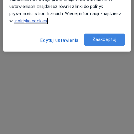
ustawieniach znajdziesz również linki do polityk
prywatności stron trzecich. Więcej informacji znajdziesz
w
polityka cookies
Zaakceptuj
Edytuj ustawienia
dr hab. n. med., prof. uczelni Marcin
Basiak
·
Więcej
Kardiolog, Internista
60 opinii
Panewnicka 130, Katowice
•
Mapa
Centrum Medyczne Salvia
Konsultacja kardiologiczna
od 240 zł
Specjalista nie oferuje umawiania online pod tym adresem.
Poproś o wizytę