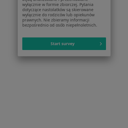
wyłącznie w formie zbiorczej. Pytania
dotyczące nastolatków są skierowane
Więcej (15)
wyłącznie do rodziców lub opiekunów
Więcej w kategorii: Usługi w Rudzie Śląskiej
prawnych. Nie zbieramy informacji
bezpośrednio od osób niepełnoletnich.
Popularne specjalizacje
Stomatolodzy w Rudzie Śląskiej
Start survey
Interniści w Rudzie Śląskiej
Ginekolodzy w Rudzie Śląskiej
Fizjoterapeuci w Rudzie Śląskiej
Psycholodzy w Rudzie Śląskiej
Więcej (15)
Więcej w kategorii: Popularne specjalizacje
Strona Główna
Usługi I Zabiegi
Konsultacja Kardiologiczna
Ruda Śląska
Zmień miasto
Zmień miasto