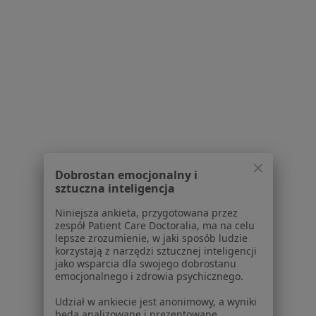
Konsultacja kardiologiczna
Brak ceny
Specjalista nie oferuje umawiania online pod tym adresem.
Poproś o wizytę
1
2
3
4
Powiązane wyszukiwania
Usługi w Rudzie Śląskiej
Dobrostan emocjonalny i
sztuczna inteligencja
Konsultacja internistyczna w Rudzie Śląskiej
Niniejsza ankieta, przygotowana przez
Konsultacja kardiologiczna + EKG + ECHO serca w
zespół Patient Care Doctoralia, ma na celu
lepsze zrozumienie, w jaki sposób ludzie
Rudzie Śląskiej
korzystają z narzędzi sztucznej inteligencji
jako wsparcia dla swojego dobrostanu
Konsultacja kardiologiczna + EKG w Rudzie Śląskiej
emocjonalnego i zdrowia psychicznego.
Konsultacja ginekologiczna w Rudzie Śląskiej
Udział w ankiecie jest anonimowy, a wyniki
będą analizowane i prezentowane
ECHO serca w Rudzie Śląskiej