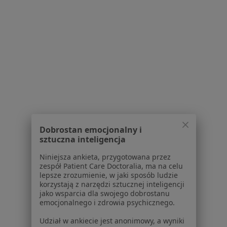
Kontakt
Dla pacjentów
Lekarze
Placówki medyczne
Pytania i odpowiedzi
Usługi i zabiegi
Choroby
Pomoc
Aplikacje mobilne
Blog dla pacjentów
Dobrostan emocjonalny i
sztuczna inteligencja
Dla profesjonalistów
Niniejsza ankieta, przygotowana przez
Cennik
zespół Patient Care Doctoralia, ma na celu
Dla lekarzy
lepsze zrozumienie, w jaki sposób ludzie
korzystają z narzędzi sztucznej inteligencji
Dla placówek medycznych
jako wsparcia dla swojego dobrostanu
Noa Notes
nowość
emocjonalnego i zdrowia psychicznego.
Baza wiedzy
Udział w ankiecie jest anonimowy, a wyniki
Centrum Pomocy dla Specjalisty