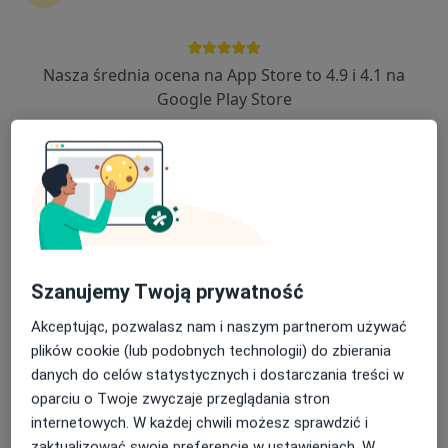
Bartosz Olajossy
Kardiolog
Nasza średnia ocena na App Store to 4.9 i 4.1 na
Lublin
Google Play Store
umów wizytę
Zygmunt Chrzanowski
Ginekolog, Kardiolog
Dzierżoniów
Leszek Podzierski
Szanujemy Twoją prywatność
Akceptując, pozwalasz nam i naszym partnerom używać
Kardiolog
Szczecin
plików cookie (lub podobnych technologii) do zbierania
danych do celów statystycznych i dostarczania treści w
oparciu o Twoje zwyczaje przeglądania stron
Wojciech Biskup
internetowych. W każdej chwili możesz sprawdzić i
zaktualizować swoje preferencje w ustawieniach. W