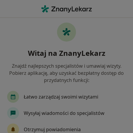
Me
Czego szukasz?
Strona Główna
Usługi
Angiografia
Angiografia - informacje,
Witaj na ZnanyLekarz
specjaliści, pytania i odpowiedzi
Znajdź najlepszych specjalistów i umawiaj wizyty.
Pobierz aplikację, aby uzyskać bezpłatny dostęp do
przydatnych funkcji:
Informacje
Pytania i odpowiedzi
Łatwo zarządzaj swoimi wizytami
Eksperci - angiografia
Wysyłaj wiadomości do specjalistów
Otrzymuj powiadomienia