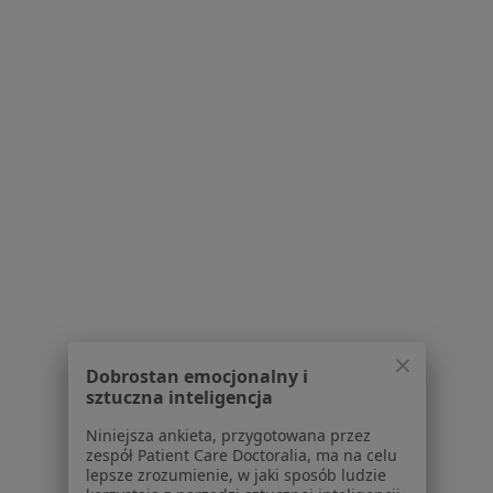
Ewelina Wolska-Iwańska
Anestezjolog
Adres 1
Adres 2
26 Marca 51, Wodzisław Śl.
•
Mapa
Zespół Opieki Zdrowotnej w Wodzisławiu Śl
Specjalista nie oferuje umawiania online pod tym adresem.
Poproś o wizytę
Dobrostan emocjonalny i
sztuczna inteligencja
Niniejsza ankieta, przygotowana przez
zespół Patient Care Doctoralia, ma na celu
lepsze zrozumienie, w jaki sposób ludzie