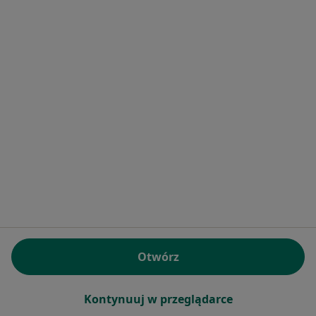
Dla lekarzy
Dla placówek medycznych
Noa Notes
nowość
Baza wiedzy
Centrum Pomocy dla Specjalisty
Kontakt
ZnanyLekarz - Strona główna
ZnanyLekarz Sp. z o.o.
ul. Kolejowa 5/7
01-217 Warszawa, Polska
NIP: ⁠7010224868
KRS: ⁠0000347997
REGON: ⁠142276657
Otwórz
Sąd Rejonowy dla m.st. Warszawy w Warszawie XII
Wydział Gospodarczy KRS
Kontynuuj w przeglądarce