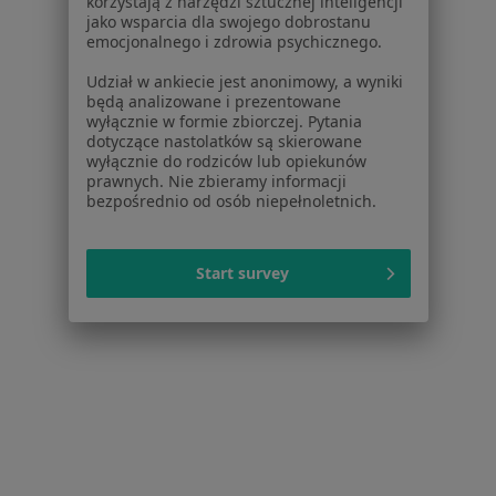
korzystają z narzędzi sztucznej inteligencji
jako wsparcia dla swojego dobrostanu
emocjonalnego i zdrowia psychicznego.
Udział w ankiecie jest anonimowy, a wyniki
będą analizowane i prezentowane
wyłącznie w formie zbiorczej. Pytania
Piotr Buchwald
dotyczące nastolatków są skierowane
wyłącznie do rodziców lub opiekunów
Anestezjolog
prawnych. Nie zbieramy informacji
Łanowa 11, Rybnik
•
Mapa
bezpośrednio od osób niepełnoletnich.
Gabinet lekarski
Specjalista nie oferuje umawiania online pod tym adresem.
Start survey
Poproś o wizytę
1
2
3
4
Powiązane
|
Oferty pracy -
wyszukiwania
Anestezjolog