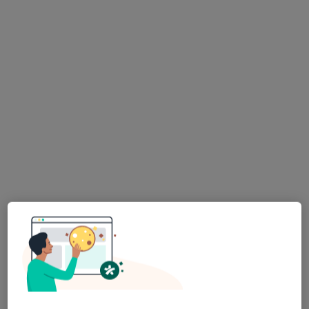
Bezpieczne płatności
dr n. med. Dorota Klima
·
Więcej
Anestezjolog
79 opinii
Adres 1
Adres 2
Adres 3
Adres 4
Adres 5
Sikorskiego 153/155, Tychy
•
Mapa
DOBROSTAN CENTRUM WSPARCIA
Konsultacja w zakresie leczenia bólu
250 zł
Specjalista nie oferuje umawiania online pod tym adresem.
Poproś o wizytę