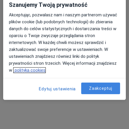
Szanujemy Twoją prywatność
Akceptując, pozwalasz nam i naszym partnerom używać
plików cookie (lub podobnych technologii) do zbierania
danych do celów statystycznych i dostarczania treści w
Bezpieczne płatności
oparciu o Twoje zwyczaje przeglądania stron
lek. Małgorzata Gonera
internetowych. W każdej chwili możesz sprawdzić i
zaktualizować swoje preferencje w ustawieniach. W
·
Więcej
Anestezjolog
ustawieniach znajdziesz również linki do polityk
25 opinii
prywatności stron trzecich. Więcej informacji znajdziesz
Ignacego Paderewskiego 63, Katowice
•
Mapa
w
polityka cookies
Hygge Clinic
Konsultacja w zakresie leczenia bólu
300 zł
Zaakceptuj
Edytuj ustawienia
Specjalista nie oferuje umawiania online pod tym adresem.
Poproś o wizytę