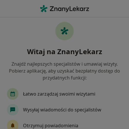
Me
Anestezjolog • Żory, śląskie
Filtry
Ubezpieczenie
Mapa
Polecani anestezjolodzy w Żorach
Witaj na ZnanyLekarz
Jak działają wyniki wyszukiwania
Znajdź najlepszych specjalistów i umawiaj wizyty.
Pobierz aplikację, aby uzyskać bezpłatny dostęp do
Wybierz swoje ubezpieczenie
przydatnych funkcji:
Łatwo zarządzaj swoimi wizytami
Wysyłaj wiadomości do specjalistów
Otrzymuj powiadomienia