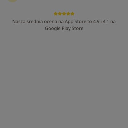
LiftMed
·
Więcej
Anestezjologia, Chirurgia, Ginekologia
Nasza średnia ocena na App Store to 4.9 i 4.1 na
1593 opinie
Google Play Store
Cegielniana 14, Rybnik
•
Mapa
Brak dostępnych specjalistów z wolnymi terminami w tym centrum medycznym.
Pokaż profil
Ośrodek Symetria Sp. z o.o.
·
Więcej
Anestezjologia, Interna, Dietetyka