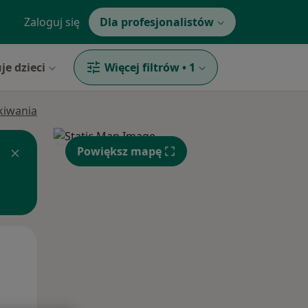
Zaloguj się
Dla profesjonalistów
je dzieci
Więcej filtrów
•
1
ukiwania
Powiększ mapę
Śr,
Czw,
Pt,
12 Sie
13 Sie
14 Sie