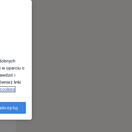
odobnych
Śr,
Czw,
Pt,
i w oparciu o
12 Sie
13 Sie
14 Sie
awdzić i
wnież linki
 cookies
akceptuj