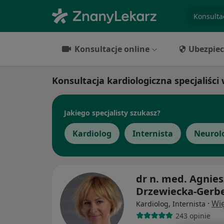
specjaliz
Konsultacje online
Ubezpiec
Konsultacja kardiologiczna specjaliści
Jakiego specjalisty szukasz?
Kardiolog
Internista
Neurol
dr n. med. Agnie
Drzewiecka-Gerb
·
Wię
Kardiolog, Internista
243 opinie