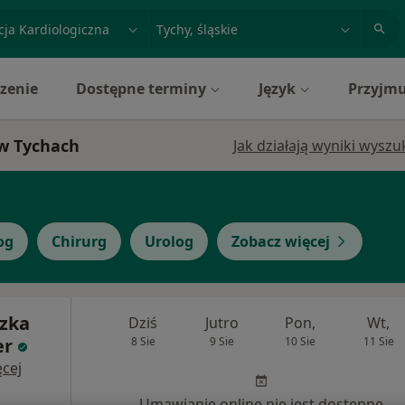
acja, badanie lub nazwisko
miasto lub dzielnica
zenie
Dostępne terminy
Język
Przyjmu
 w Tychach
Jak działają wyniki wysz
og
Chirurg
Urolog
Zobacz więcej
szka
Dziś
Jutro
Pon,
Wt,
er
8 Sie
9 Sie
10 Sie
11 Sie
cej
Umawianie online nie jest dostępne