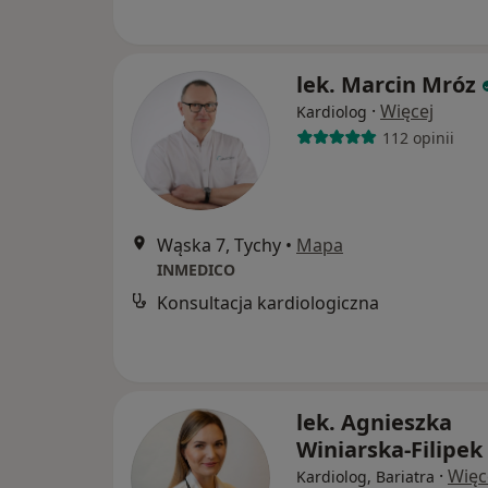
lek. Marcin Mróz
·
Więcej
Kardiolog
112 opinii
Wąska 7, Tychy
•
Mapa
INMEDICO
Konsultacja kardiologiczna
lek. Agnieszka
Winiarska-Filipek
·
Więc
Kardiolog, Bariatra