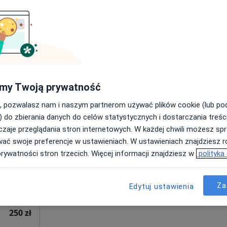
Poproś o wizytę
250 zł
my Twoją prywatność
, pozwalasz nam i naszym partnerom używać plików cookie (lub p
z
Dziś
Jutro
Pon,
Wt,
) do zbierania danych do celów statystycznych i dostarczania treśc
8 Sie
9 Sie
10 Sie
11 Sie
zaje przeglądania stron internetowych. W każdej chwili możesz spr
wać swoje preferencje w ustawieniach. W ustawieniach znajdziesz ró
prywatności stron trzecich. Więcej informacji znajdziesz w
polityka
Umawianie online nie jest dostępne
Poproś o wizytę
Za
Edytuj ustawienia
z o.o.
250 zł