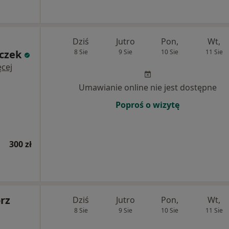
Dziś
Jutro
Pon,
Wt,
czek
8 Sie
9 Sie
10 Sie
11 Sie
cej
Umawianie online nie jest dostępne
Poproś o wizytę
300 zł
rz
Dziś
Jutro
Pon,
Wt,
8 Sie
9 Sie
10 Sie
11 Sie