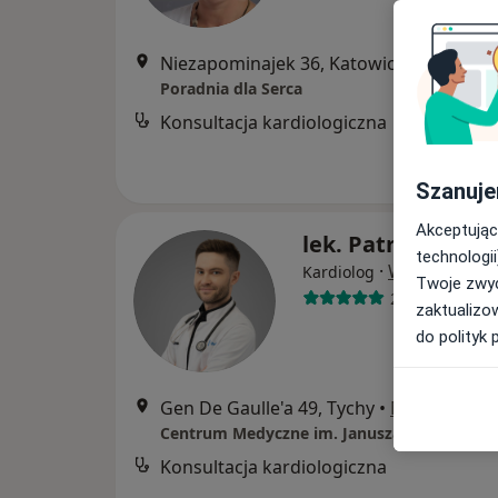
Niezapominajek 36, Katowice
•
Mapa
Poradnia dla Serca
Konsultacja kardiologiczna
Szanuje
Akceptując
lek. Patryk Szklar
technologii
·
Więcej
Kardiolog
Twoje zwyc
25 opinii
zaktualizo
do polityk 
Gen De Gaulle'a 49, Tychy
•
Mapa
Centrum Medyczne im. Janusza Mierzwy sp. 
Konsultacja kardiologiczna