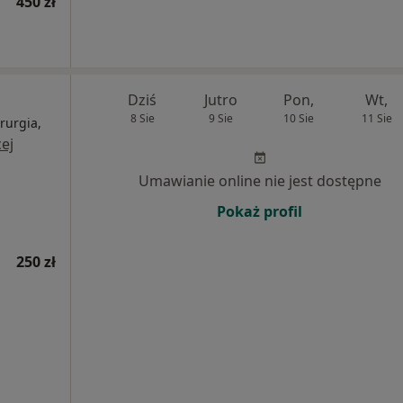
450 zł
Dziś
Jutro
Pon,
Wt,
8 Sie
9 Sie
10 Sie
11 Sie
rurgia,
ej
Umawianie online nie jest dostępne
Pokaż profil
250 zł