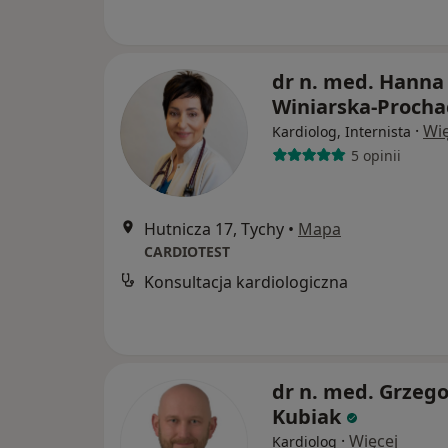
dr n. med. Hanna
Winiarska-Procha
·
Wię
Kardiolog, Internista
5 opinii
Hutnicza 17, Tychy
•
Mapa
CARDIOTEST
Konsultacja kardiologiczna
dr n. med. Grzego
Kubiak
·
Więcej
Kardiolog